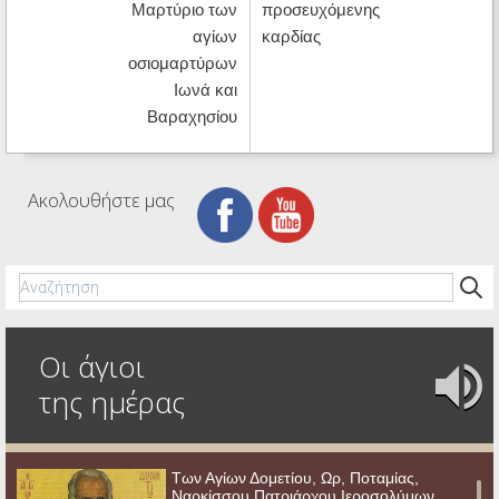
Μαρτύριο των
προσευχόμενης
αγίων
καρδίας
οσιομαρτύρων
Ιωνά και
Βαραχησίου
Ακολουθήστε μας
Οι άγιοι
της ημέρας
Των Αγίων Δομετίου, Ωρ, Ποταμίας,
Ναρκίσσου Πατριάρχου Ιεροσολύμων,