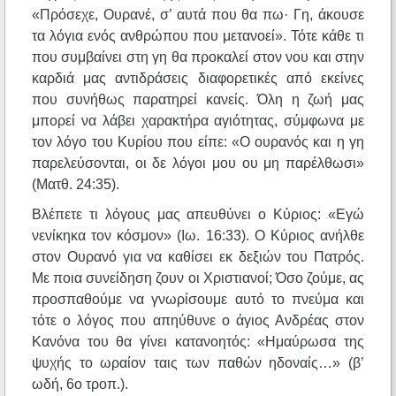
«Πρόσεχε, Ουρανέ, σ’ αυτά που θα πω· Γη, άκουσε
τα λόγια ενός ανθρώπου που μετανοεί». Τότε κάθε τι
που συμβαίνει στη γη θα προκαλεί στον νου και στην
καρδιά μας αντιδράσεις διαφορετικές από εκείνες
που συνήθως παρατηρεί κανείς. Όλη η ζωή μας
μπορεί να λάβει χαρακτήρα αγιότητας, σύμφωνα με
τον λόγο του Κυρίου που είπε: «Ο ουρανός και η γη
παρελεύσονται, οι δε λόγοι μου ου μη παρέλθωσι»
(Ματθ. 24:35).
Βλέπετε τι λόγους μας απευθύνει ο Κύριος: «Εγώ
νενίκηκα τον κόσμον» (Ιω. 16:33). Ο Κύριος ανήλθε
στον Ουρανό για να καθίσει εκ δεξιών του Πατρός.
Με ποια συνείδηση ζουν οι Χριστιανοί; Όσο ζούμε, ας
προσπαθούμε να γνωρίσουμε αυτό το πνεύμα και
τότε ο λόγος που απηύθυνε ο άγιος Ανδρέας στον
Κανόνα του θα γίνει κατανοητός: «Ημαύρωσα της
ψυχής το ωραίον ταις των παθών ηδοναίς…» (β’
ωδή, 6ο τροπ.).