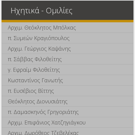
Ηχητικά - Ομιλίες
Αρχιμ. Θεόκλητος Μπόλκας
π. Συμεών Κραγιόπουλος
Αρχιμ. Γεώργιος Καψάνης
π. Σάββας Φιλοθεΐτης
γ. Εφραίμ Φιλοθεΐτης
Κωσταντίνος Γανωτής
π. Ευσέβιος Βίττης
Θεόκλητος Διονυσιάτης
π. Δαμασκηνός Γρηγοριάτης
Αρχιμ. Επιφάνιος Χατζηγιάγκου
Αρχιμ. Δωρόθεος Τζεβελέκας