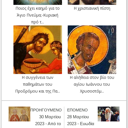
Ποιος έχει καημό για το
Η χριστιανική πίστη
Άγιο Πνεύμα;-Κυριακή
πρό τ...
Η συγγένεια των
Η αλήθεια στον βίο του
παθημάτων του
αγίου Ιωάννου του
Προδρόμου και της Πα...
Χρυσοστόμ...
ΠΡΟΗΓΟΥΜΕΝΟ
ΕΠΟΜΕΝΟ
30 Μαρτίου
28 Μαρτίου
2023 - Από το
2023 - Ευωδία