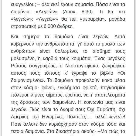
ευαγγελίου; – όλα εκεί έχουν σημασία. Πόσα είναι τα
δαιμόνια; «Λεγεών» (Λουκ. 8,30). Τι θα πει
«λεγεών»; «Λεγεών» θα πει «μεραρχία», μονάδα
στρατιωτική με 6.000 άνδρες.
Και σήμερα τα δαιμόνια είναι
λεγεών
! Αυτά
κυβερνούν την ανθρωπότητα· γι’ αυτό το μυαλό των
ανθρώπων είναι θολωμένο, το αίσθημά τους
μολυσμένο, η καρδιά τους κομμάτια. Ένας μεγάλος
Ρώσος συγγραφέας, ο Ντοστογιέφσκυ, ζωγράφισε
αυτούς τους τύπους κ’ έγραψε το βιβλίο «Οι
δαιμονισμένοι». Τα δαιμόνια προκαλούν κακό μέσα
στον κόσμο· φόνοι, εγκλήματα φρικτά, παγκόσμιοι
πόλεμοι, λίμνες αίματος, ερείπια, να τ’ αποτελέσματα
της δράσεως των δαιμονίων. Η κοινωνία μας είναι
λεγεών
. Πώς είναι το όνομά σου; Όχι Ευρώπη, όχι
Αμερική, όχι Ηνωμένες Πολιτείες…, αλλά
λεγεών
!
Ποτέ άλλοτε δεν κυριάρχησαν στον κόσμο τόσα και
τέτοια δαιμόνια. Στα δικαστήρια ακούς· –Μα πώς το