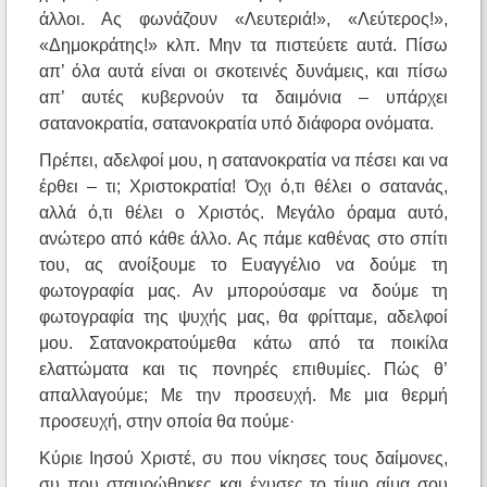
άλλοι. Ας φωνάζουν «Λευτεριά!», «Λεύτερος!»,
«Δημοκράτης!» κλπ. Μην τα πιστεύετε αυτά. Πίσω
απ’ όλα αυτά είναι οι σκοτεινές δυνάμεις, και πίσω
απ’ αυτές κυβερνούν τα δαιμόνια – υπάρχει
σατανοκρατία, σατανοκρατία υπό διάφορα ονόματα.
Πρέπει, αδελφοί μου, η σατανοκρατία να πέσει και να
έρθει – τι; Χριστοκρατία! Όχι ό,τι θέλει ο σατανάς,
αλλά ό,τι θέλει ο Χριστός. Μεγάλο όραμα αυτό,
ανώτερο από κάθε άλλο. Ας πάμε καθένας στο σπίτι
του, ας ανοίξουμε το Ευαγγέλιο να δούμε τη
φωτογραφία μας. Αν μπορούσαμε να δούμε τη
φωτογραφία της ψυχής μας, θα φρίτταμε, αδελφοί
μου. Σατανοκρατούμεθα κάτω από τα ποικίλα
ελαττώματα και τις πονηρές επιθυμίες. Πώς θ’
απαλλαγούμε; Με την προσευχή. Με μια θερμή
προσευχή, στην οποία θα πούμε·
Κύριε Ιησού Χριστέ, συ που νίκησες τους δαίμονες,
συ που σταυρώθηκες και έχυσες το τίμιο αίμα σου