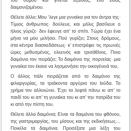
του θυμού και γίνεται έξαλλος, ένα είδος
δαιμονιζομένου.
Θέλετε άλλο; Μου ‘λεγε μια γυναίκα για τον άντρα της·
Τίμιος άνθρωπος· δούλευε, και μόλις βασίλευε ο
ήλιος γύριζε· δεν έφευγε απ’ το σπίτι. Τώρα έχει ένα
μήνα να μου μιλήσει. Πού γυρίζει; Στους δρόμους,
στα κέντρα διασκεδάσεως· κ’ επιστρέφει τις πρωινές
ώρες μεθυσμένος, ελεεινός και τρισάθλιος. Ποιο
δαιμόνιο τον πειράζει; Το δαιμόνιο της πορνείας· μια
γυναίκα τον έκανε να λησμονήσει την οικογένειά του.
Ο άλλος πάλι πειράζεται από το δαιμόνιο της
φιλαργυρίας, τα τριάκοντα αργύρια του Ιούδα. Το
χρήμα τον αλλοιώνει. Έχει τα λεφτά πάνω κι απ’ το
παιδί του κι απ’ τη γυναίκα του κι απ’ την πατρίδα του
κι από την πίστη του.
Θέλετε άλλα δαιμόνια; Είναι τα δαιμόνια του φθόνου,
της γαστριμαργίας, του μίσους και της εκδικήσεως…
Ποικίλα τα δαιμόνια. Προσέξατε μια λέξη του