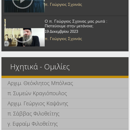
π. Γεώργιος Σχοινάς
Ο π. Γεώργιος Σχοινας μας ρωτά :
Πιστεύουμε στην μετάνοια;
19 Δεκεμβρίου 2023
π. Γεώργιος Σχοινάς
Ηχητικά - Ομιλίες
Αρχιμ. Θεόκλητος Μπόλκας
π. Συμεών Κραγιόπουλος
Αρχιμ. Γεώργιος Καψάνης
π. Σάββας Φιλοθεΐτης
γ. Εφραίμ Φιλοθεΐτης