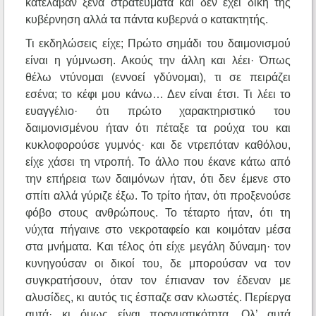
κατέλαβαν ξένα στρατεύματα και δεν έχει δική της
κυβέρνηση αλλά τα πάντα κυβερνά ο κατακτητής.
Τι εκδηλώσεις είχε; Πρώτο σημάδι του δαιμονισμού
είναι η γύμνωση. Ακούς την άλλη και λέει· Όπως
θέλω ντύνομαι (εννοεί γδύνομαι), τι σε πειράζει
εσένα; το κέφι μου κάνω… Δεν είναι έτσι. Τι λέει το
ευαγγέλιο· ότι πρώτο χαρακτηριστικό του
δαιμονισμένου ήταν ότι πέταξε τα ρούχα του και
κυκλοφορούσε γυμνός· και δε ντρεπόταν καθόλου,
είχε χάσει τη ντροπή. Το άλλο που έκανε κάτω από
την επήρεια των δαιμόνων ήταν, ότι δεν έμενε στο
σπίτι αλλά γύριζε έξω. Το τρίτο ήταν, ότι προξενούσε
φόβο στους ανθρώπους. Το τέταρτο ήταν, ότι τη
νύχτα πήγαινε στο νεκροταφείο και κοιμόταν μέσα
στα μνήματα. Και τέλος ότι είχε μεγάλη δύναμη· τον
κυνηγούσαν οι δικοί του, δε μπορούσαν να τον
συγκρατήσουν, όταν τον έπιαναν τον έδεναν με
αλυσίδες, κι αυτός τις έσπαζε σαν κλωστές. Περίεργα
αυτά· κι όμως είναι πραγματικότητα. Ολ’ αυτά