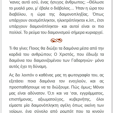
‘κανες αυτό εσύ, ένας ήσυχος άνθρωπος; –Θόλωσε
το μυαλό μου, μ’ έβαλε ο διάβολος… Ήταν η ώρα του
διαβόλου, η ώρα της δαιμονοπληξίας. Όπως
υπάρχουν σεισμόπληκτοι, ηλεκτρόπληκτοι κ.λπ., έτσι
υπάρχουν δαιμονόπληκτοι· και αυτοί είναι οι πιο
πολλοί. Το ρεύμα του δαιμονισμού σήμερα κυριαρχεί.
Τι θα γίνει; Ποιος θα διώξει τα δαιμόνια μέσα από την
καρδιά του ανθρώπου; Ο Χριστός, που έδιωξε τα
δαιμόνια του δαιμονιζομένου των Γαδαρηνών· μόνο
αυτός έχει τη δύναμη.
Ας δει λοιπόν ο καθένας μας τη φωτογραφία του, ας
εξετάσει ποια δαιμόνια τον ενοχλούν, και ας
προσπαθήσουμε να τα διώξουμε. Πώς όμως; Μόνοι
μας είναι αδύνατον. Ό,τι και να ‘σαι, εγγράμματος,
επιστήμονας, αξιωματούχος, κυβερνήτης, όλοι
είμαστε μία δαιμονόπληκτη αγέλη όπως εκείνη των
χοίρων, ένα σύνολο από ρομπότ που τα κινούν