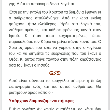
γης. Διότι το παράνομο δεν ευλογείται.
Έτσι με την εντολή του Χριστού τα δαιμόνια έφυγαν κι
ο άνθρωπος απαλλάχθηκε. Από την ώρα εκείνη
ησύχασε· ήταν ελεύθερος. Ήρθε στα λογικά του,
ντύθηκε αμέσως, και κάθισε φρόνιμος κοντά στον
Ιησού. Κ’ ήταν τόσο ευχαριστημένος, ώστε
παρακαλούσε τον Κύριο να μείνει πάντα κοντά του. Ο
Χριστός όμως του είπε να γυρίσει στην οικογένειά
του και να διηγείται τις ευεργεσίες που του έκανε ο
Θεός. Κι αυτός πήγε παντού στην πόλη κηρύττοντας
όσα του έκανε ο Ιησούς.
Αυτό είναι σύντομα το ευαγγέλιο σήμερα· η διπλή
φωτογραφία ενός και του αυτού ανθρώπου. Θα
ρωτήσουν όμως κάποιοι·
Υπάρχουν δαιμονιζόμενοι σήμερα;
Εμένα ρωτάτε; Αν κανείς αμφιβάλλει, ας κάνει ένα