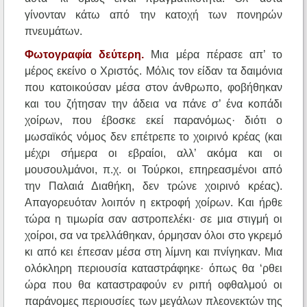
γίνονταν κάτω από την κατοχή των πονηρών
πνευμάτων.
Φωτογραφία δεύτερη.
Μια μέρα πέρασε απ’ το
μέρος εκείνο ο Χριστός. Μόλις τον είδαν τα δαιμόνια
που κατοικούσαν μέσα στον άνθρωπο, φοβήθηκαν
και του ζήτησαν την άδεια να πάνε σ’ ένα κοπάδι
χοίρων, που έβοσκε εκεί παρανόμως· διότι ο
μωσαϊκός νόμος δεν επέτρεπε το χοιρινό κρέας (και
μέχρι σήμερα οι εβραίοι, αλλ’ ακόμα και οι
μουσουλμάνοι, π.χ. οι Τούρκοι, επηρεασμένοι από
την Παλαιά Διαθήκη, δεν τρώνε χοιρινό κρέας).
Απαγορευόταν λοιπόν η εκτροφή χοίρων. Και ήρθε
τώρα η τιμωρία σαν αστροπελέκι· σε μια στιγμή οι
χοίροι, σα να τρελλάθηκαν, όρμησαν όλοι στο γκρεμό
κι από κει έπεσαν μέσα στη λίμνη και πνίγηκαν. Μια
ολόκληρη περιουσία καταστράφηκε· όπως θα ‘ρθει
ώρα που θα καταστραφούν εν ριπή οφθαλμού οι
παράνομες περιουσίες των μεγάλων πλεονεκτών της