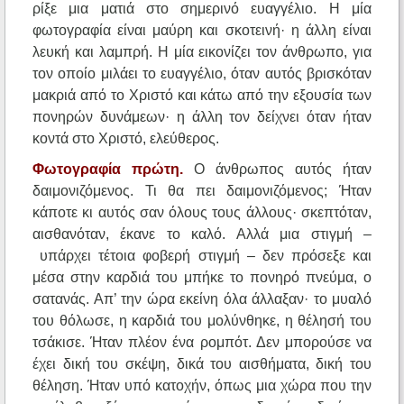
ρίξε μια ματιά στο σημερινό ευαγγέλιο. Η μία
φωτογραφία είναι μαύρη και σκοτεινή· η άλλη είναι
λευκή και λαμπρή. Η μία εικονίζει τον άνθρωπο, για
τον οποίο μιλάει το ευαγγέλιο, όταν αυτός βρισκόταν
μακριά από το Χριστό και κάτω από την εξουσία των
πονηρών δυνάμεων· η άλλη τον δείχνει όταν ήταν
κοντά στο Χριστό, ελεύθερος.
Φωτογραφία πρώτη.
Ο άνθρωπος αυτός ήταν
δαιμονιζόμενος. Τι θα πει δαιμονιζόμενος; Ήταν
κάποτε κι αυτός σαν όλους τους άλλους· σκεπτόταν,
αισθανόταν, έκανε το καλό. Αλλά μια στιγμή –
υπάρχει τέτοια φοβερή στιγμή – δεν πρόσεξε και
μέσα στην καρδιά του μπήκε το πονηρό πνεύμα, ο
σατανάς. Απ’ την ώρα εκείνη όλα άλλαξαν· το μυαλό
του θόλωσε, η καρδιά του μολύνθηκε, η θέλησή του
τσάκισε. Ήταν πλέον ένα ρομπότ. Δεν μπορούσε να
έχει δική του σκέψη, δικά του αισθήματα, δική του
θέληση. Ήταν υπό κατοχήν, όπως μια χώρα που την