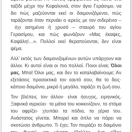
ταξίδι μέχρι την Κεφαλονιά, στον άγιο Γεράσιμο, να
δει πώς μαζεύονται εκεί οι δαιμονιζόμενοι, πώς
ταράζονται όταν περνάει ο ιερεύς με τον σιδερένιο –
όχι ασημένιο ή χρυσό – σταυρό του αγίου
Γερασίμου, και πώς φωνάζουν «Μας έκαψες,
Καψάλη!…». Πολλοί εκεί θεραπεύονται, δεν είναι
ψέμα.
Αλλ’ εκτός των δαιμονιζομένων αυτών υπάρχουν και
άλλοι. Κι αυτοί είναι οι πιο πολλοί. Ποιοι είναι;
Όλοι
μας.
Μπα! Όλοι μας, και δεν το καταλαβαίνουμε; Αν
εξετάσεις προσεκτικά τον εαυτό σου, θα το δεις·
κάποιο δαιμόνιο, μικρό ή μεγάλο, ταράζει τη ζωή σου.
Τον βλέπεις τον άλλον· είναι ήσυχος, ειρηνικός.
Ξαφνικά αγριεύει· τα μάτια του κοκκινίζουν, το στόμα
του αφρίζει· χτυπάει τα πόδια, τα χέρια του.
Ανάστατος γίνεται. Μπορεί και όπλο να πάρει να
σκοτώσει άνθρωπο. Τι έχει; Τον πειράζει το δαιμόνιο