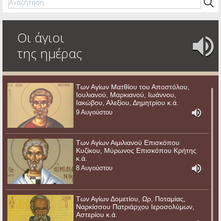
Οι άγιοι
της ημέρας
Των Αγίων Ματθίου του Αποστόλου,
Ιουλιανού, Μαρκιανού, Ιωάννου,
Ιακώβου, Αλεξίου, Δημητρίου κ.ά.
9 Αυγούστου
Των Αγίων Αιμιλιανού Επισκόπου
Κυζίκου, Μύρωνος Επισκόπου Κρήτης
κ.ά.
8 Αυγούστου
Των Αγίων Δομετίου, Ωρ, Ποταμίας,
Ναρκίσσου Πατριάρχου Ιεροσολύμων,
Αστερίου κ.ά.