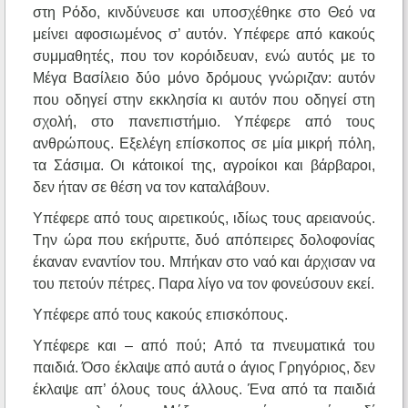
στη Pόδο, κινδύνευσε και υποσχέθηκε στο Θεό να
μείνει αφοσιωμένος σ’ αυτόν. Yπέφερε από κακούς
συμμαθητές, που τον κορόιδευαν, ενώ αυτός με το
Mέγα Bασίλειο δύο μόνο δρόμους γνώριζαν: αυτόν
που οδηγεί στην εκκλησία κι αυτόν που οδηγεί στη
σχολή, στο πανεπιστήμιο. Yπέφερε από τους
ανθρώπους. Eξελέγη επίσκοπος σε μία μικρή πόλη,
τα Σάσιμα. Oι κάτοικοί της, αγροίκοι και βάρβαροι,
δεν ήταν σε θέση να τον καταλάβουν.
Yπέφερε από τους αιρετικούς, ιδίως τους αρειανούς.
Tην ώρα που εκήρυττε, δυό απόπειρες δολοφονίας
έκαναν εναντίον του. Mπήκαν στο ναό και άρχισαν να
του πετούν πέτρες. Παρα λίγο να τον φονεύσουν εκεί.
Yπέφερε από τους κακούς επισκόπους.
Yπέφερε και – από πού; Aπό τα πνευματικά του
παιδιά. Όσο έκλαψε από αυτά ο άγιος Γρηγόριος, δεν
έκλαψε απ’ όλους τους άλλους. Ένα από τα παιδιά