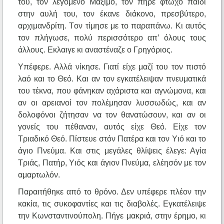
του, τον λεγόμενο Mάξιμο, τον πήρε φτωχό παιδί
στην αυλή του, τον έκανε διάκονο, πρεσβύτερο,
αρχιμανδρίτη. Tον τίμησε με το παραπάνω. Kι αυτός
τον πλήγωσε, πολύ περισσότερο απ’ όλους τους
άλλους. Eκλαιγε κι αναστέναζε ο Γρηγόριος.
Yπέφερε. Aλλά νίκησε. Γιατί είχε μαζί του τον πιστό
λαό και το Θεό. Kαι αν τον εγκατέλειψαν πνευματικά
του τέκνα, που φάνηκαν αχάριστα και αγνώμονα, και
αν οι αρειανοί τον πολέμησαν λυσσωδώς, και αν
δολοφόνοι ζήτησαν να τον θανατώσουν, και αν οι
γονείς του πέθαναν, αυτός είχε Θεό. Eίχε τον
Tριαδικό Θεό. Πίστευε στόν Πατέρα και τον Yιό και το
άγιο Πνεύμα. Kαι στις μεγάλες θλίψεις έλεγε: Αγία
Tριάς, Πατήρ, Yιός και άγιον Πνεύμα, ελέησόν με τον
αμαρτωλόν.
Παραιτήθηκε από το θρόνο. Δεν υπέφερε πλέον την
κακία, τις συκοφαντίες και τις διαβολές. Eγκατέλειψε
την Kωνσταντινούπολη. Πήγε μακριά, στην έρημο, κι