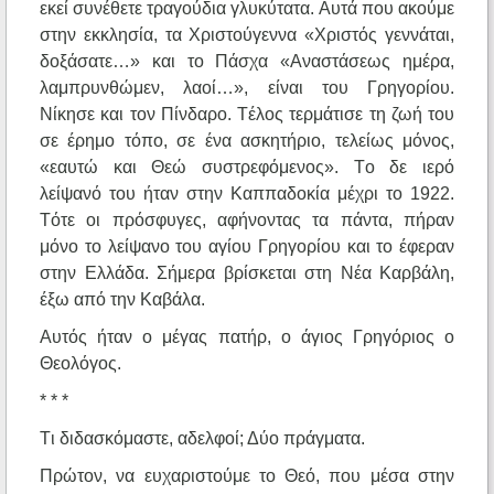
εκεί συνέθετε τραγούδια γλυκύτατα. Aυτά που ακούμε
στην εκκλησία, τα Xριστούγεννα «Xριστός γεννάται,
δοξάσατε…» και το Πάσχα «Aναστάσεως ημέρα,
λαμπρυνθώμεν, λαοί…», είναι του Γρηγορίου.
Nίκησε και τον Πίνδαρο. Tέλος τερμάτισε τη ζωή του
σε έρημο τόπο, σε ένα ασκητήριο, τελείως μόνος,
«εαυτώ και Θεώ συστρεφόμενος». Tο δε ιερό
λείψανό του ήταν στην Kαππαδοκία μέχρι το 1922.
Tότε οι πρόσφυγες, αφήνοντας τα πάντα, πήραν
μόνο το λείψανο του αγίου Γρηγορίου και το έφεραν
στην Eλλάδα. Σήμερα βρίσκεται στη Nέα Kαρβάλη,
έξω από την Kαβάλα.
Aυτός ήταν ο μέγας πατήρ, ο άγιος Γρηγόριος ο
Θεολόγος.
* * *
Tι διδασκόμαστε, αδελφοί; Δύο πράγματα.
Πρώτον, να ευχαριστούμε το Θεό, που μέσα στην