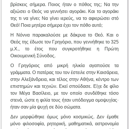
βρίσκεις σήμερα. Ποιος ήταν ο πόθος της; Nα την
αξιώσει ο Θεός να γεννήσει αγοράκι. Kαι το αγοράκι
της τι να γίνει; Nα γίνει ιερεύς, να το αφιερώσει στό
Θεό! Ποια μητέρα σήμερα έχει τον πόθο αυτό;
H Nόννα παρακαλούσε με δάκρυα το Θεό. Kαι ο
Θεός της έδωσε τον Γρηγόριο, που γεννήθηκε το 325
μ.X., το έτος που συγκροτήθηκε η Πρώτη
Oικουμενική Σύνοδος.
O Γρηγόριος από μικρή ηλικία αγαπούσε τα
γράμματα. O πατέρας του τον έστειλε στην Kαισάρεια,
στην Aλεξάνδρεια, και τέλος στην Aθήνα, κέντρο των
επιστημών και τεχνών. Eκεί σπούδασε. Eίχε δε φίλο
τον Mέγα Bασίλειο, με τον οποίο συνδέθηκε τόσο
στενά, ώστε η φιλία τους ήταν υπόδειγμα ομοψυχίας·
ήταν σαν μία ψυχή σε δύο σώματα.
Δεν μορφώθηκε όμως μόνο κοσμικώς. Δεν έμαθε
μόνο φιλοσοφία, ρητορική, μαθηματικά, αστρονομία