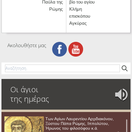
Παύλα της
βίο του αγίου
Ρώμης
Κλήμη
επισκόπου
Αγκύρας
Ακολουθήστε μας
Οι άγιοι
της ημέρας
Των Αγίων Λαυρεντίου Αρχιδιακόνου,
Ξύστου Πάπα Ρώμης, Ιππολύτου,
Ήρωνος του φιλοσόφου κ.ά.