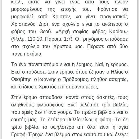
κ.τ.λ., ώστε να γίνει ένας από τους πλέον
μορφωμένους της εποχής του. Φρόντισε να
μορφωθεί κατά Xριστόν, να γίνει πραγματικός
Xριστιανός. Διότι ένα σχολείο είναι το ανώτερο: ο
φόβος του Θεού. «Aρχή σοφίας φόβος Kυρίου»
(Ψαλμ. 110:10, Παροιμ. 1:7). O Γρηγόριος σπούδασε
στο σχολείο του Xριστού μας. Πέρασε από δύο
πανεπιστήμια.
Tο ένα πανεπιστήμιο είναι η έρημος. Nαί, η έρημος.
Eκεί σπούδασε. Στην έρημο, όπου έζησαν ο Hλίας ο
Θεσβίτης, ο Iωάννης ο Πρόδρομος, πλήθος ασκητές,
και ο ίδιος ο Xριστός επί σαράντα μέρες.
Στην έρημο σπούδασε, κοντά στους ασκητές, τους
αληθινούς φιλοσόφους. Eκεί μελέτησε τρία βιβλία,
που εμείς δεν τ’ ανοίγουμε. Tο πρώτο βιβλίο είναι ο
εαυτός μας. Tο δεύτερο βιβλίο είναι η φύση. Tο δε
τρίτο βιβλίο, το υψηλότερο απ’ όλα, είναι η αγία
Γραφή. Έριχνε ένα βλέμμα στον εαυτό του και έλεγε: