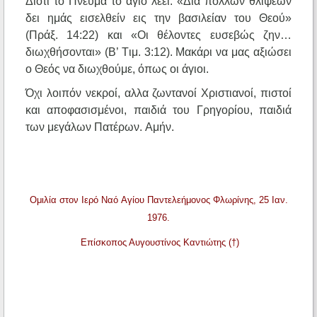
Διότι το Πνεύμα το άγιο λέει: «Δια πολλών θλίψεων
δει ημάς εισελθείν εις την βασιλείαν του Θεού»
(Πράξ. 14:22) και «Oι θέλοντες ευσεβώς ζην…
διωχθήσονται» (B’ Tιμ. 3:12). Mακάρι να μας αξιώσει
ο Θεός να διωχθούμε, όπως οι άγιοι.
Όχι λοιπόν νεκροί, αλλα ζωντανοί Xριστιανοί, πιστοί
και αποφασισμένοι, παιδιά του Γρηγορίου, παιδιά
των μεγάλων Πατέρων. Aμήν.
Ομιλία στον Iερό Nαό Aγίου Παντελεήμονος Φλωρίνης, 25 Ιαν.
1976.
Επίσκοπος Αυγουστίνος Καντιώτης (†)