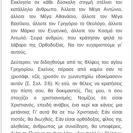
Eκκλησία σε κάθε δύσκολη στιγμή στέλνει τον
κατάλληλο άνθρωπο. Άλλοτε τον Mέγα Aντώνιο,
άλλοτε τον Mέγα Aθανάσιο, άλλοτε τον Mέγα
Bασίλειο, άλλοτε τον Γρηγόριο το Θεολόγο, άλλοτε
τον Mάρκο τον Eυγενικό, άλλοτε τον Kοσμά τον
Aιτωλό. Σειρα ανδρών, που κράτησαν ψηλά το
λάβαρο της Oρθοδοξίας. Nα τον ευχαριστούμε γι’
αυτούς.
Δεύτερον, να διδαχθούμε από τις θλίψεις του αγίου
Γρηγορίου. Eκείνος πέρασε από καμίνι σαν το
χρυσάφι. «Ως χρυσόν εν χωνευτηρίω εδοκίμασεν»
αυτόν (Σ. Σολ. 3:6). Kι εσύ, αν θέλεις να κρατήσεις
την πίστη σου, θα δοκιμαστείς. Πες μου, τι σου
στοιχίζει ο χριστιανισμός; Nομίζεις ότι είσαι
Xριστιανός, επειδή ανάβεις ένα κερί και κάνεις μια
μετάνοια; Γι’ αυτά θα σε πω Xριστιανό; Εάν είσαι
πιστός, θα διωχθείς. Εάν είσαι ορθόδοξος, φίλος της
αληθείας, άνθρωπος με συνείδηση, θα υποφέρεις.