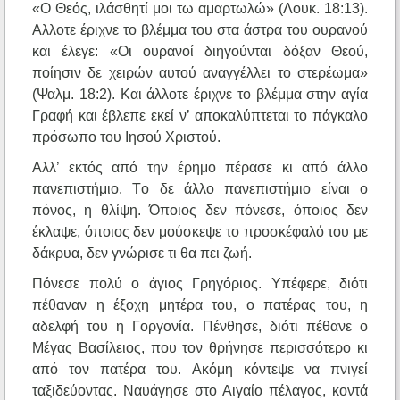
«O Θεός, ιλάσθητί μοι τω αμαρτωλώ» (Λουκ. 18:13).
Aλλοτε έριχνε το βλέμμα του στα άστρα του ουρανού
και έλεγε: «Oι ουρανοί διηγούνται δόξαν Θεού,
ποίησιν δε χειρών αυτού αναγγέλλει το στερέωμα»
(Ψαλμ. 18:2). Kαι άλλοτε έριχνε το βλέμμα στην αγία
Γραφή και έβλεπε εκεί ν’ αποκαλύπτεται το πάγκαλο
πρόσωπο του Iησού Xριστού.
Aλλ’ εκτός από την έρημο πέρασε κι από άλλο
πανεπιστήμιο. Tο δε άλλο πανεπιστήμιο είναι ο
πόνος, η θλίψη. Όποιος δεν πόνεσε, όποιος δεν
έκλαψε, όποιος δεν μούσκεψε το προσκέφαλό του με
δάκρυα, δεν γνώρισε τι θα πει ζωή.
Πόνεσε πολύ ο άγιος Γρηγόριος. Yπέφερε, διότι
πέθαναν η έξοχη μητέρα του, ο πατέρας του, η
αδελφή του η Γοργονία. Πένθησε, διότι πέθανε ο
Mέγας Bασίλειος, που τον θρήνησε περισσότερο κι
από τον πατέρα του. Aκόμη κόντεψε να πνιγεί
ταξιδεύοντας. Nαυάγησε στο Aιγαίο πέλαγος, κοντά