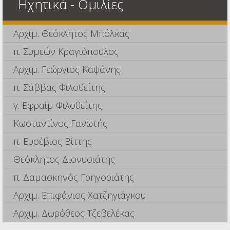
Ηχητικά - Ομιλίες
Αρχιμ. Θεόκλητος Μπόλκας
π. Συμεών Κραγιόπουλος
Αρχιμ. Γεώργιος Καψάνης
π. Σάββας Φιλοθεΐτης
γ. Εφραίμ Φιλοθεΐτης
Κωσταντίνος Γανωτής
π. Ευσέβιος Βίττης
Θεόκλητος Διονυσιάτης
π. Δαμασκηνός Γρηγοριάτης
Αρχιμ. Επιφάνιος Χατζηγιάγκου
Αρχιμ. Δωρόθεος Τζεβελέκας