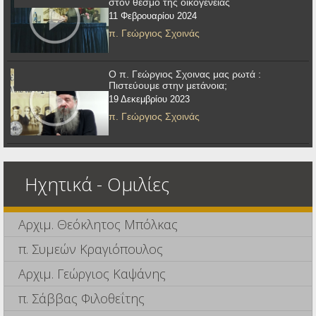
στον θεσμό της οικογένειας
11 Φεβρουαρίου 2024
π. Γεώργιος Σχοινάς
Ο π. Γεώργιος Σχοινας μας ρωτά :
Πιστεύουμε στην μετάνοια;
19 Δεκεμβρίου 2023
π. Γεώργιος Σχοινάς
Ηχητικά - Ομιλίες
Αρχιμ. Θεόκλητος Μπόλκας
π. Συμεών Κραγιόπουλος
Αρχιμ. Γεώργιος Καψάνης
π. Σάββας Φιλοθεΐτης