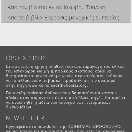
Από τον βίο του Αγίου Ιάκωβου Τσαλίκη
Από το βιβλίο 'Εκφρασις μοναχικής εμπειρίας
ΟΡΟΙ ΧΡΗΣΗΣ
Επιτρέπεται η χρήση, διάθεση και αναπαραγωγή του υλικού
του ιστοχώρου για μη εμπορικούς σκοπους, αρκεί να
διατηρείται το αρχικό νόημα χωρίς περικοπές που πιθανόν
να το αλλοιώνουν με βασική προϋπόθεση την αναφορά
στην πηγή www.koinoniaorthodoxias.org.
Για αναδημοσίευση άρθρων που δημοσιεύονται κατόπιν
αδείας στον παρόντα ιστότοπο από άλλες πηγές, θα πρέπει
να αναζητηθεί η άδεια του κατόχου των πνευματικών
δικαιωμάτων.
NEWSLETTER
Εγγραφείτε στο newsletter της ΚΟΙΝΩΝΙΑΣ ΟΡΘΟΔΟΞΙΑΣ
για να λαμβάνετε πρώτοι στο email σας όλες τις καινούργιες