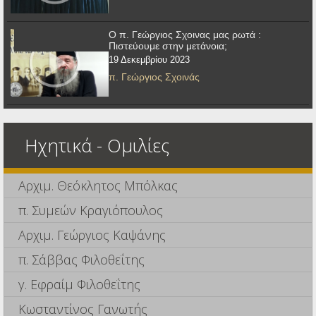
Ο π. Γεώργιος Σχοινας μας ρωτά :
Πιστεύουμε στην μετάνοια;
19 Δεκεμβρίου 2023
π. Γεώργιος Σχοινάς
Ηχητικά - Ομιλίες
Αρχιμ. Θεόκλητος Μπόλκας
π. Συμεών Κραγιόπουλος
Αρχιμ. Γεώργιος Καψάνης
π. Σάββας Φιλοθεΐτης
γ. Εφραίμ Φιλοθεΐτης
Κωσταντίνος Γανωτής