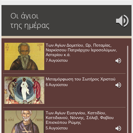
Οι άγιοι
της ημέρας
Των Αγίων Δομετίου, Ωρ, Ποταμίας,
Ναρκίσσου Πατριάρχου Ιεροσολύμων,
Αστερίου κ.ά.
7 Αυγούστου
Μεταμόρφωση του Σωτήρος Χριστού
6 Αυγούστου
Των Αγίων Ευσιγνίου, Καττιδίου,
Καττιδιανού, Νόννης, Σόλεβ, Φαβίου
Επισκόπου Ρώμης
5 Αυγούστου