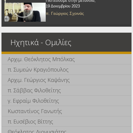
Πιστεύουμε στην μετάνοια;
19 Δεκεμβρίου 2023
π. Γεώργιος Σχοινάς
Ηχητικά - Ομιλίες
Αρχιμ. Θεόκλητος Μπόλκας
π. Συμεών Κραγιόπουλος
Αρχιμ. Γεώργιος Καψάνης
π. Σάββας Φιλοθεΐτης
γ. Εφραίμ Φιλοθεΐτης
Κωσταντίνος Γανωτής
π. Ευσέβιος Βίττης
Θεόκλητος Διονυσιάτης