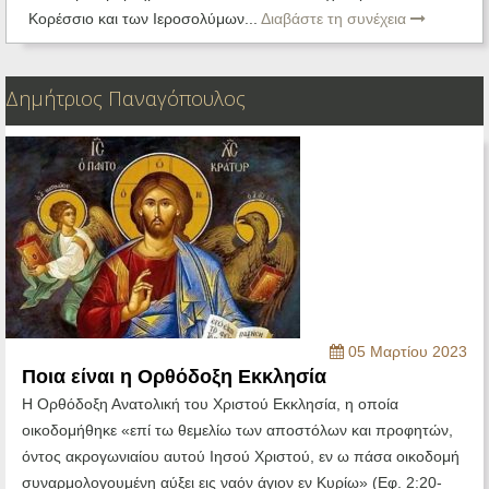
Κορέσσιο και των Ιεροσολύμων...
Διαβάστε τη συνέχεια
Δημήτριος Παναγόπουλος
05 Μαρτίου 2023
Ποια είναι η Ορθόδοξη Εκκλησία
Η Ορθόδοξη Ανατολική του Χριστού Εκκλησία, η οποία
οικοδομήθηκε «επί τω θεμελίω των αποστόλων και προφητών,
όντος ακρογωνιαίου αυτού Ιησού Χριστού, εν ω πάσα οικοδομή
συναρμολογουμένη αύξει εις ναόν άγιον εν Κυρίω» (Εφ. 2:20-