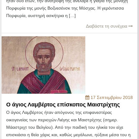
ήταν δύο ετών, την ανατροφή της ανέλαβε η γιαγιά της μοναχή
Πορφυρία της μονής Βοζνεσένσκ της Μόσχας. Η γερόντισσα
Πορφυρία, αυστηρή ασκήτρια η […]
Διαβάστε τη συνέχεια
17 Σεπτεμβρίου 2018
Ο άγιος Λαμβέρτος επίσκοπος Μαιστρίχτης
Ο άγιος Λαμβέρτος ήταν απόγονος της επιφανεστέρας
οικογενείας των περιοχών Λιέγης και Μαιστρίχτης (σημερ.
Μάαστριχτ του Βελγίου). Από την παιδική του ηλικία τον είχε
επισκιάσει η θεία χάρις και, καθώς μεγάλωνε, ηύξανε μέσα του η