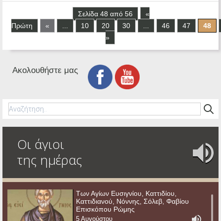
Σελίδα 48 από 56
«
Πρώτη
«
...
10
20
30
...
46
47
48
»
Ακολουθήστε μας
Οι άγιοι
της ημέρας
Των Αγίων Ευσιγνίου, Καττιδίου,
Καττιδιανού, Νόννης, Σόλεβ, Φαβίου
Επισκόπου Ρώμης
5 Αυγούστου