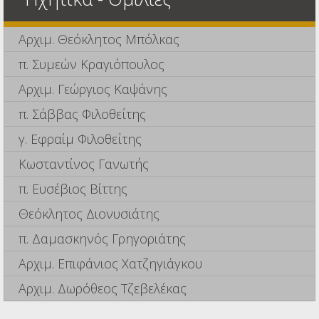
Αρχιμ. Θεόκλητος Μπόλκας
π. Συμεών Κραγιόπουλος
Αρχιμ. Γεώργιος Καψάνης
π. Σάββας Φιλοθεΐτης
γ. Εφραίμ Φιλοθεΐτης
Κωσταντίνος Γανωτής
π. Ευσέβιος Βίττης
Θεόκλητος Διονυσιάτης
π. Δαμασκηνός Γρηγοριάτης
Αρχιμ. Επιφάνιος Χατζηγιάγκου
Αρχιμ. Δωρόθεος Τζεβελέκας