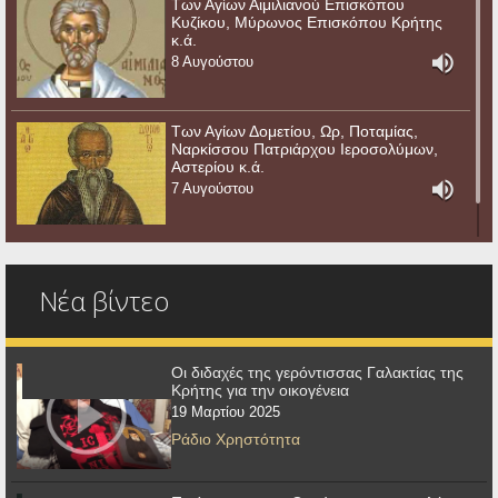
Των Αγίων Αιμιλιανού Επισκόπου
Κυζίκου, Μύρωνος Επισκόπου Κρήτης
κ.ά.
8 Αυγούστου
Των Αγίων Δομετίου, Ωρ, Ποταμίας,
Ναρκίσσου Πατριάρχου Ιεροσολύμων,
Αστερίου κ.ά.
7 Αυγούστου
Νέα βίντεο
Οι διδαχές της γερόντισσας Γαλακτίας της
Κρήτης για την οικογένεια
19 Μαρτίου 2025
Ράδιο Χρηστότητα