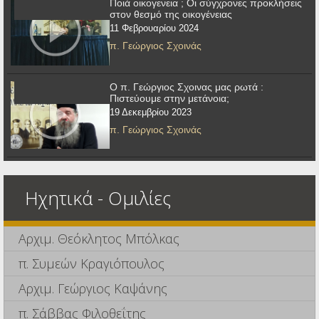
Ποιά οικογενεια ; Οι σύγχρονες προκλήσεις
στον θεσμό της οικογένειας
11 Φεβρουαρίου 2024
π. Γεώργιος Σχοινάς
Ο π. Γεώργιος Σχοινας μας ρωτά :
Πιστεύουμε στην μετάνοια;
19 Δεκεμβρίου 2023
π. Γεώργιος Σχοινάς
Ηχητικά - Ομιλίες
Αρχιμ. Θεόκλητος Μπόλκας
π. Συμεών Κραγιόπουλος
Αρχιμ. Γεώργιος Καψάνης
π. Σάββας Φιλοθεΐτης