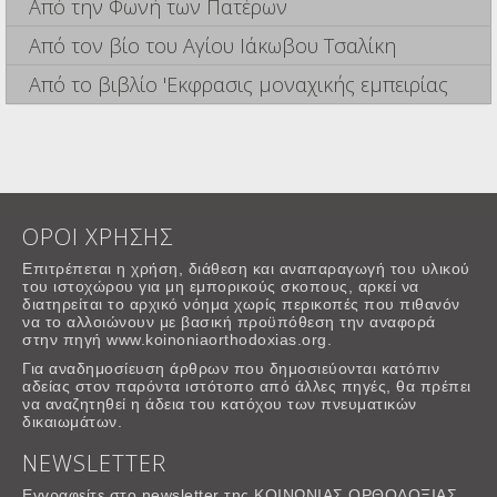
Από την Φωνή των Πατέρων
Από τον βίο του Αγίου Ιάκωβου Τσαλίκη
Από το βιβλίο 'Εκφρασις μοναχικής εμπειρίας
ΟΡΟΙ ΧΡΗΣΗΣ
Επιτρέπεται η χρήση, διάθεση και αναπαραγωγή του υλικού
του ιστοχώρου για μη εμπορικούς σκοπους, αρκεί να
διατηρείται το αρχικό νόημα χωρίς περικοπές που πιθανόν
να το αλλοιώνουν με βασική προϋπόθεση την αναφορά
στην πηγή www.koinoniaorthodoxias.org.
Για αναδημοσίευση άρθρων που δημοσιεύονται κατόπιν
αδείας στον παρόντα ιστότοπο από άλλες πηγές, θα πρέπει
να αναζητηθεί η άδεια του κατόχου των πνευματικών
δικαιωμάτων.
NEWSLETTER
Εγγραφείτε στο newsletter της ΚΟΙΝΩΝΙΑΣ ΟΡΘΟΔΟΞΙΑΣ