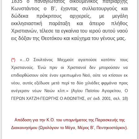
1835 ο παναγιώτατος οικουμενικός πατριάρχης
Κωνστάντιος ο Β’, έχοντας συλλειτουργούς και
δώδεκα πρόκριτους αρχιερείς, με μεγάλη
εκκλησιαστική παράταξη και άπειρο πλήθος
Χριστιανών, τέλεσε τα εγκαίνια του ιερού αυτού ναού
εις δόξαν της Θεοτόκου και καύχημα του γένους μας.
(*)
«…Ο Σουλτάνος Μαχμούτ αγαπούσε κατόπιν τους
Χριστιανούς. Ἐνώ πριν οι Χριστιανοί δεν μπορούσαν να
επιδιορθώσουν ούτε έναν ερειπωμένο Ναό, ούτε να κτίσουν εκ
νέου, αυτός εξέδωσε μετά περί τα δύο χιλιάδες φιρμάνια προς
ανέγερσιν νέων Ναών κλπ.» (Αγίου Παϊσίου Αγιορείτου, Ο
ΓΕΡΩΝ ΧΑΤΖΗ-ΓΕΩΡΓΗΣ Ο ΑΘΩΝΙΤΗΣ, στ’ έκδ. 2001, σελ. 18)
Απόδοση για την Κ.Ο. του υπομνήματος της Παρασκευής της
Διακαινησίμου (Ωρολόγιον το Μέγα, Μέρος Β’, Πεντηκοστάριον).