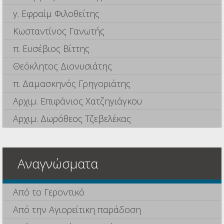
γ. Εφραίμ Φιλοθεΐτης
Κωσταντίνος Γανωτής
π. Ευσέβιος Βίττης
Θεόκλητος Διονυσιάτης
π. Δαμασκηνός Γρηγοριάτης
Αρχιμ. Επιφάνιος Χατζηγιάγκου
Αρχιμ. Δωρόθεος Τζεβελέκας
Αναγνώσματα
Από το Γεροντικό
Από την Αγιορείτικη παράδοση