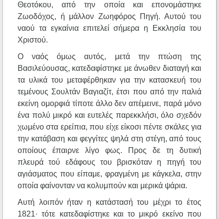
Θεοτόκου, από την οποία και επονομάστηκε
Ζωοδόχος, ή μάλλον Ζωηφόρος Πηγή. Αυτού του
ναού τα εγκαίνια επιτελεί σήμερα η Εκκλησία του
Χριστού.
Ο ναός όμως αυτός, μετά την πτώση της
Βασιλεύουσας, κατεδαφίστηκε με άνωθεν διαταγή και
τα υλικά του μεταφέρθηκαν για την κατασκευή του
τεμένους Σουλτάν Βαγιαζίτ, έτσι που από την παλιά
εκείνη ομορφιά τίποτε άλλο δεν απέμεινε, παρά μόνο
ένα πολύ μικρό και ευτελές παρεκκλήσι, όλο σχεδόν
χωμένο στα ερείπια, που είχε είκοσι πέντε σκάλες για
την κατάβαση και φεγγίτες ψηλά στη στέγη, από τους
οποίους έπαιρνε λίγο φως. Προς δε τη δυτική
πλευρά τού εδάφους του βρισκόταν η πηγή του
αγιάσματος που είπαμε, φραγμένη με κάγκελα, στην
οποία φαίνονταν να κολυμπούν και μερικά ψάρια.
Αυτή λοιπόν ήταν η κατάστασή του μέχρι το έτος
1821· τότε κατεδαφίστηκε και το μικρό εκείνο που