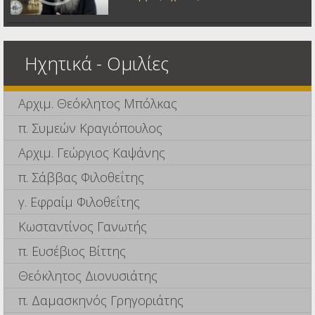
Ηχητικά - Ομιλίες
Αρχιμ. Θεόκλητος Μπόλκας
π. Συμεών Κραγιόπουλος
Αρχιμ. Γεώργιος Καψάνης
π. Σάββας Φιλοθεΐτης
γ. Εφραίμ Φιλοθεΐτης
Κωσταντίνος Γανωτής
π. Ευσέβιος Βίττης
Θεόκλητος Διονυσιάτης
π. Δαμασκηνός Γρηγοριάτης