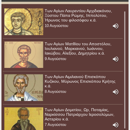
Των Αγίων Λαυρεντίου Αρχιδιακόνου,
Ξύστου Πάπα Ρώμης, Ιππολύτου,
Ήρωνος του φιλοσόφου κ.ά.
10 Αυγούστου
Των Αγίων Ματθίου του Αποστόλου,
Ιουλιανού, Μαρκιανού, Ιωάννου,
Ιακώβου, Αλεξίου, Δημητρίου κ.ά.
9 Αυγούστου
Των Αγίων Αιμιλιανού Επισκόπου
Κυζίκου, Μύρωνος Επισκόπου Κρήτης
κ.ά.
8 Αυγούστου
Των Αγίων Δομετίου, Ωρ, Ποταμίας,
Ναρκίσσου Πατριάρχου Ιεροσολύμων,
Αστερίου κ.ά.
7 Αυγούστου