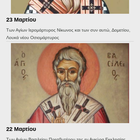
23 Μαρτίου
Των Αγίων Ιερομάρτυρος Νίκωνος και των συν αυτώ, Δομετίου,
Λουκά νέου Οσιομάρτυρος
22 Μαρτίου
Των Αγίων Βασιλείου Πρεσβυτέρου της εν Αγκύρα Εκκλησίας,