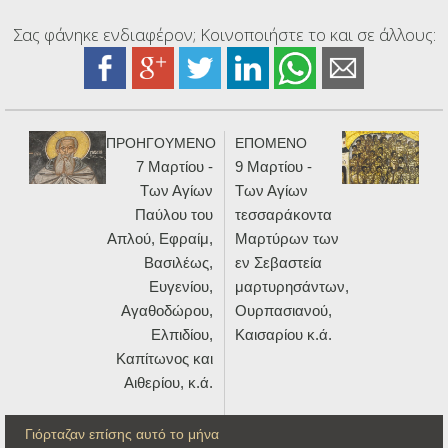
Σας φάνηκε ενδιαφέρον; Κοινοποιήστε το και σε άλλους:
ΠΡΟΗΓΟΥΜΕΝΟ
ΕΠΟΜΕΝΟ
7 Μαρτίου -
9 Μαρτίου -
Των Αγίων
Των Αγίων
Παύλου του
τεσσαράκοντα
Απλού, Εφραίμ,
Μαρτύρων των
Βασιλέως,
εν Σεβαστεία
Ευγενίου,
μαρτυρησάντων,
Αγαθοδώρου,
Ουρπασιανού,
Ελπιδίου,
Καισαρίου κ.ά.
Καπίτωνος και
Αιθερίου, κ.ά.
Γιόρταζαν επίσης αυτό το μήνα