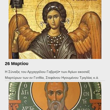
26 Μαρτίου
Η Σύναξις του Αρχαγγέλου Γαβριήλ• των Αγίων εικοσιέξ
Μαρτύρων των εν Γοτθία, Στεφάνου Ηγουμένου Τριγλίας κ.ά.