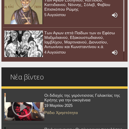
Των Αγίων Ευσιγνίου, Καττιδίου,
Καττιδιανού, Νόννης, Σόλεβ, Φαβίου
Επισκόπου Ρώμης
5 Αυγούστου
Των Αγιων επτά Παίδων των εν Εφέσω
Μαξιμιλιανού, Εξακουστωδιανού,
Ιαμβλίχου, Μαρτινιανού, Διονυσίου,
Αντωνίνου και Κωνσταντίνου κ.ά.
4 Αυγούστου
Νέα βίντεο
Οι διδαχές της γερόντισσας Γαλακτίας της
Κρήτης για την οικογένεια
19 Μαρτίου 2025
Ράδιο Χρηστότητα