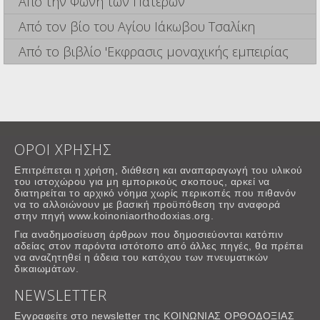
Από την Φωνή των Πατέρων
Από τον βίο του Αγίου Ιάκωβου Τσαλίκη
Από το βιβλίο 'Εκφρασις μοναχικής εμπειρίας
ΟΡΟΙ ΧΡΗΣΗΣ
Επιτρέπεται η χρήση, διάθεση και αναπαραγωγή του υλικού
του ιστοχώρου για μη εμπορικούς σκοπους, αρκεί να
διατηρείται το αρχικό νόημα χωρίς περικοπές που πιθανόν
να το αλλοιώνουν με βασική προϋπόθεση την αναφορά
στην πηγή www.koinoniaorthodoxias.org.
Για αναδημοσίευση άρθρων που δημοσιεύονται κατόπιν
αδείας στον παρόντα ιστότοπο από άλλες πηγές, θα πρέπει
να αναζητηθεί η άδεια του κατόχου των πνευματικών
δικαιωμάτων.
NEWSLETTER
Εγγραφείτε στο newsletter της ΚΟΙΝΩΝΙΑΣ ΟΡΘΟΔΟΞΙΑΣ