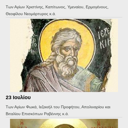
Των Αγίων Χριστίνης, Καπίτωνος, Υμεναίου, Ερμογένους,
Θεοφίλου Νεομάρτυρος κ.ά.
23 Ιουλίου
Των Αγίων Φωκά, Ιεζεκιήλ του Προφήτου, Απολιναρίου και
Βιταλίου Επισκόπων Ραβέννης κ.ά.