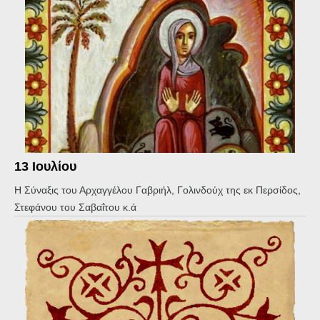
13 Ιουλίου
Η Σύναξις του Αρχαγγέλου Γαβριήλ, Γολινδούχ της εκ Περσίδος,
Στεφάνου του Σαβαΐτου κ.ά