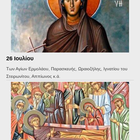
26 Ιουλίου
Των Αγίων Ερμολάου, Παρασκευής, Ωραιοζήλης, Ιγνατίου του
Στειρωνίτου, Αππίωνος κ.ά.