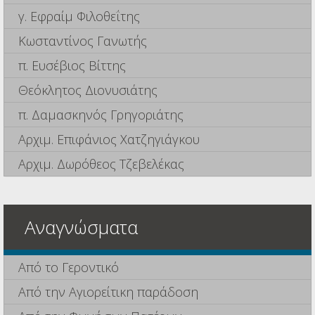
γ. Εφραίμ Φιλοθεΐτης
Κωσταντίνος Γανωτής
π. Ευσέβιος Βίττης
Θεόκλητος Διονυσιάτης
π. Δαμασκηνός Γρηγοριάτης
Αρχιμ. Επιφάνιος Χατζηγιάγκου
Αρχιμ. Δωρόθεος Τζεβελέκας
Αναγνώσματα
Από το Γεροντικό
Από την Αγιορείτικη παράδοση