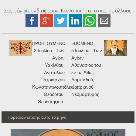
Σας φάνηκε ενδιαφέρον; Κοινοποιήστε το και σε άλλους:
ΠΡΟΗΓΟΥΜΕΝΟ
ΕΠΟΜΕΝΟ
3 Ιουλίου - Των
5 Ιουλίου - Των
Αγίων
Αγίων
Υακίνθου,
Αθανασίου του
Ανατολίου
εν τω Άθω,
Πατριάρχου
Λαμπαδού,
Κωνσταντινουπόλεως,
Κυπριανού
Θεοδότου,
Νεομάρτυρος
Θεοδότηςκ.ά.
Γιόρταζαν επίσης αυτό το μήνα