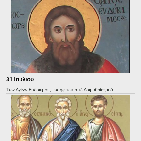
31 Ιουλίου
Των Αγίων Ευδοκίμου, Ιωσήφ του από Αριμαθαίας κ.ά.