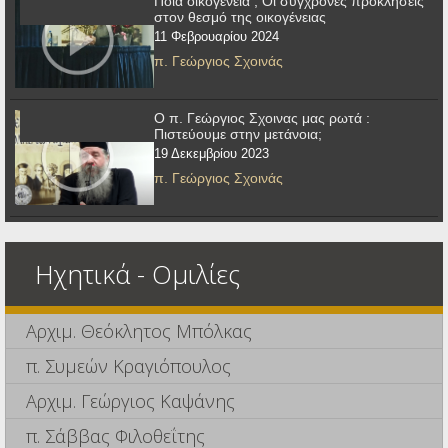
Ποιά οικογενεια ; Οι σύγχρονες προκλήσεις
στον θεσμό της οικογένειας
11 Φεβρουαρίου 2024
π. Γεώργιος Σχοινάς
Ο π. Γεώργιος Σχοινας μας ρωτά :
Πιστεύουμε στην μετάνοια;
19 Δεκεμβρίου 2023
π. Γεώργιος Σχοινάς
Ηχητικά - Ομιλίες
Αρχιμ. Θεόκλητος Μπόλκας
π. Συμεών Κραγιόπουλος
Αρχιμ. Γεώργιος Καψάνης
π. Σάββας Φιλοθεΐτης