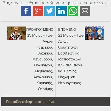
Σας φάνηκε ενδιαφέρον; Κοινοποιήστε το και σε άλλους:
ΠΡΟΗΓΟΥΜΕΝΟ
ΕΠΟΜΕΝΟ
19 Μαίου - Των
21 Μαίου - Των
Αγίων
Αγίων
Πατρικίου,
θεοστέπτων
Ακακίου,
βασιλέων και
Μενάνδρου,
Ισαποστόλων
Πολυαίνου,
Κωνσταντίνου
Μέμνονος,
και Ελένης,
Ακολούθου,
Παχωμίου
Κυριακής,
Νεομάρτυρος
Θεοτίμης
Γιόρταζαν επίσης αυτό το μήνα