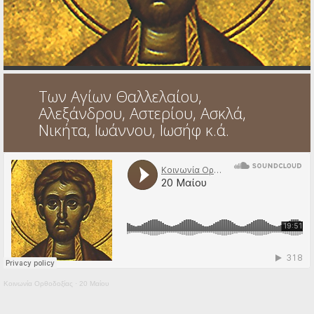
Ηχητικά
Των Αγίων Θαλλελαίου,
Αλεξάνδρου, Αστερίου, Ασκλά,
Νικήτα, Ιωάννου, Ιωσήφ κ.ά.
Κοινωνία Ορθοδοξίας
·
20 Μαίου