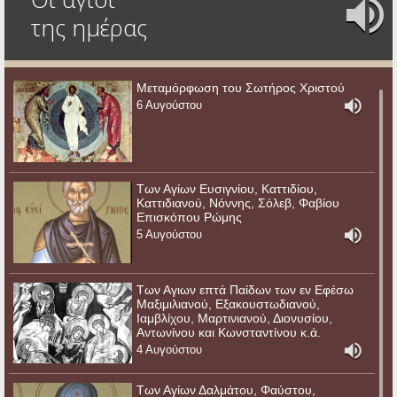
της ημέρας
Μεταμόρφωση του Σωτήρος Χριστού
6 Αυγούστου
Των Αγίων Ευσιγνίου, Καττιδίου,
Καττιδιανού, Νόννης, Σόλεβ, Φαβίου
Επισκόπου Ρώμης
5 Αυγούστου
Των Αγιων επτά Παίδων των εν Εφέσω
Μαξιμιλιανού, Εξακουστωδιανού,
Ιαμβλίχου, Μαρτινιανού, Διονυσίου,
Αντωνίνου και Κωνσταντίνου κ.ά.
4 Αυγούστου
Των Αγίων Δαλμάτου, Φαύστου,