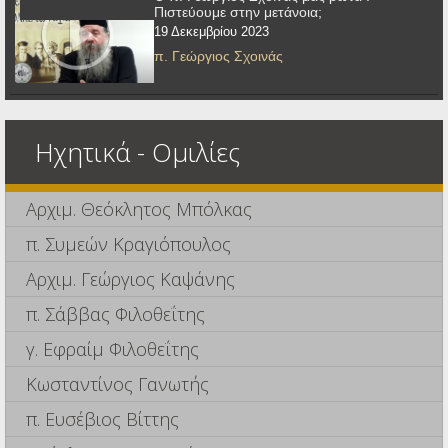
Πιστεύουμε στην μετάνοια;
19 Δεκεμβρίου 2023
π. Γεώργιος Σχοινάς
Ηχητικά - Ομιλίες
Αρχιμ. Θεόκλητος Μπόλκας
π. Συμεών Κραγιόπουλος
Αρχιμ. Γεώργιος Καψάνης
π. Σάββας Φιλοθεΐτης
γ. Εφραίμ Φιλοθεΐτης
Κωσταντίνος Γανωτής
π. Ευσέβιος Βίττης