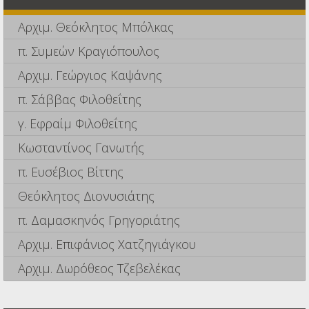
Αρχιμ. Θεόκλητος Μπόλκας
π. Συμεών Κραγιόπουλος
Αρχιμ. Γεώργιος Καψάνης
π. Σάββας Φιλοθεΐτης
γ. Εφραίμ Φιλοθεΐτης
Κωσταντίνος Γανωτής
π. Ευσέβιος Βίττης
Θεόκλητος Διονυσιάτης
π. Δαμασκηνός Γρηγοριάτης
Αρχιμ. Επιφάνιος Χατζηγιάγκου
Αρχιμ. Δωρόθεος Τζεβελέκας