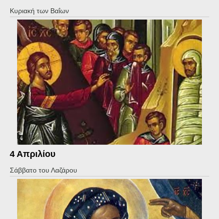
Κυριακή των Βαΐων
4 Απριλίου
Σάββατο του Λαζάρου