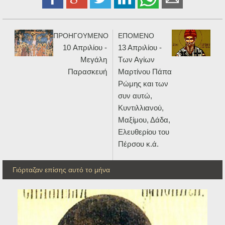
ΠΡΟΗΓΟΥΜΕΝΟ
ΕΠΟΜΕΝΟ
10 Aπριλίου -
13 Απριλίου -
Μεγάλη
Των Αγίων
Παρασκευή
Μαρτίνου Πάπα
Ρώμης και των
συν αυτώ,
Κυντιλλιανού,
Μαξίμου, Δάδα,
Ελευθερίου του
Πέρσου κ.ά.
Γιόρταζαν επίσης αυτό το μήνα