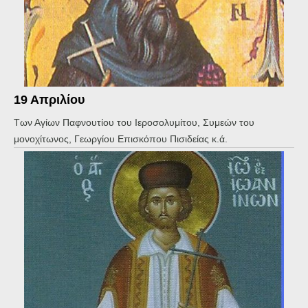
19 Απριλίου
Των Αγίων Παφνουτίου του Ιεροσολυμίτου, Συμεών του
μονοχίτωνος, Γεωργίου Επισκόπου Πισιδείας κ.ά.