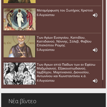
Μεταμόρφωση του Σωτήρος Χριστού
6 Αυγούστου
Των Αγίων Ευσιγνίου, Καττιδίου,
Καττιδιανού, Νόννης, Σόλεβ, Φαβίου
Επισκόπου Ρώμης
5 Αυγούστου
Των Αγιων επτά Παίδων των εν Εφέσω
Μαξιμιλιανού, Εξακουστωδιανού,
Ιαμβλίχου, Μαρτινιανού, Διονυσίου,
Αντωνίνου και Κωνσταντίνου κ.ά.
4 Αυγούστου
Νέα βίντεο