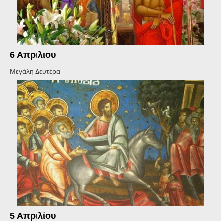
6 Απριλιου
Μεγάλη Δευτέρα
5 Απριλίου