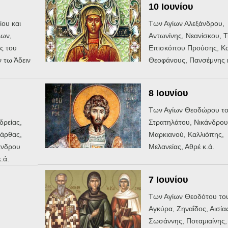
10 Ιουνίου
ου και
Των Αγίων Αλεξάνδρου,
ων,
Αντωνίνης, Νεανίσκου, Τ
ς του
Επισκόπου Προύσης, Κα
 τω Άδειν
Θεοφάνους, Πανσέμνης κ
8 Ιουνίου
Των Αγίων Θεοδώρου τ
δρείας,
Στρατηλάτου, Νικάνδρου
άρθας,
Μαρκιανού, Καλλιόπης,
άνδρου
Μελανείας, Αθρέ κ.ά.
.ά.
7 Ιουνίου
Των Αγίων Θεοδότου του
Αγκύρα, Ζηναΐδος, Αισίας
Σωσάννης, Ποταμιαίνης,