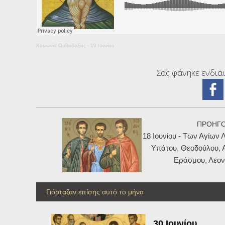
Κοινωνία Ορθοδοξίας
·
19 Ιουνίου
Σας φάνηκε ενδιαφ
ΠΡΟΗΓ
18 Ιουνίου - Των Αγίων Λ
Υπάτου, Θεοδούλου, Α
Εράσμου, Λεοντ
Γιόρταζαν επίσης αυτό το μήνα
30 Ιουνίου