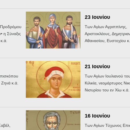
23 Ιουνίου
υ Προδρόμου
Των Αγίων Αγριππίνης,
• η Σύναξις
Αριστοκλέους, Δημητρια
κ.ά.
Αθανασίου, Ευστοχίου κ.
21 Ιουνίου
Επισκόπου
Των Αγίων Ιουλιανού του
Ζηνά κ.ά.
Κιλικία, νεομάρτυρος Νικ
Νισυρίου του εν Χίω κ.ά.
16 Ιουνίου
αβέλ,
Των Αγίων Τύχωνος Επ