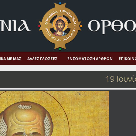
ΙΚΆ ΜΕ ΜΑΣ
ΆΛΛΕΣ ΓΛΏΣΣΕΣ
ΕΝΣΩΜΆΤΩΣΗ ΆΡΘΡΩΝ
ΕΠΙΚΟΙΝ
19 Ιουν