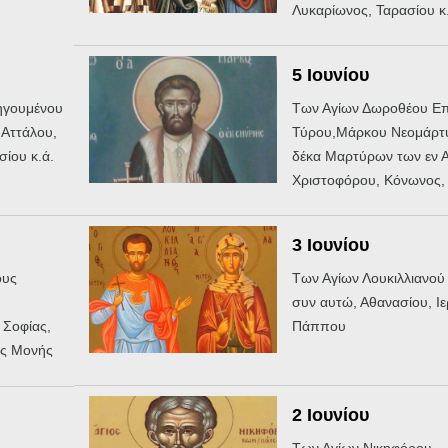
Λυκαρίωνος, Ταρασίου κ.
5 Ιουνίου
ηγουμένου
Των Αγίων Δωροθέου Ε
Αττάλου,
Τύρου,Μάρκου Νεομάρτ
ίου κ.ά.
δέκα Μαρτύρων των εν 
Χριστοφόρου, Κόνωνος,
3 Ιουνίου
ους
Των Αγίων Λουκιλλιανού 
συν αυτώ, Αθανασίου, Ιε
 Σοφίας,
Πάππου
ης Μονής
2 Ιουνίου
Των Αγίων Νικηφόρου