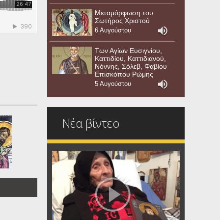
Μεταμόρφωση του
Σωτήρος Χριστού
6 Αυγούστου
Των Αγίων Ευσιγνίου,
Καττιδίου, Καττιδιανού,
Νόννης, Σόλεβ, Φαβίου
Επισκόπου Ρώμης
5 Αυγούστου
Νέα βίντεο