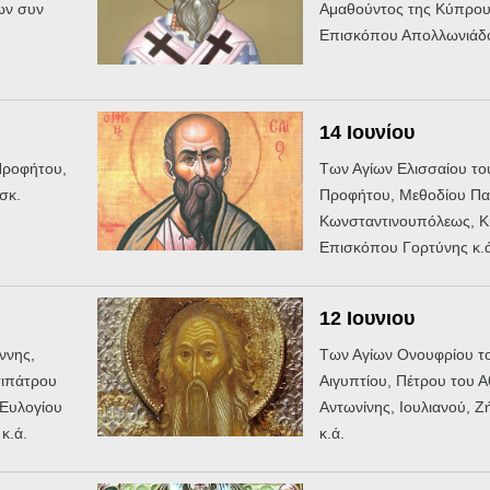
ων συν
Αμαθούντος της Κύπρου
Επισκόπου Απολλωνιάδο
14 Ιουνίου
Προφήτου,
Των Αγίων Ελισσαίου το
σκ.
Προφήτου, Μεθοδίου Πα
Κωνσταντινουπόλεως, Κ
Επισκόπου Γορτύνης κ.
12 Ιουνιου
ννης,
Των Αγίων Ονουφρίου τ
τιπάτρου
Αιγυπτίου, Πέτρου του Α
Ευλογίου
Αντωνίνης, Ιουλιανού, 
κ.ά.
κ.ά.