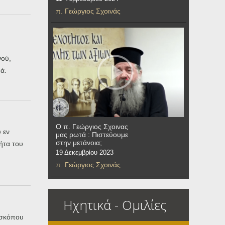
π. Γεώργιος Σχοινάς
νού,
ά.
Ο π. Γεώργιος Σχοινας
 εν
μας ρωτά : Πιστεύουμε
στην μετάνοια;
ήτα του
19 Δεκεμβρίου 2023
π. Γεώργιος Σχοινάς
Ηχητικά - Ομιλίες
ισκόπου