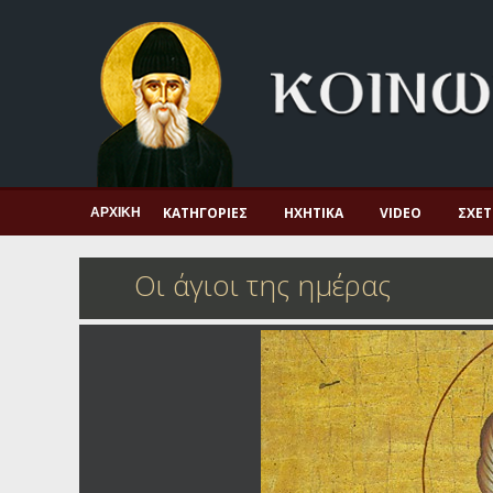
Αρχική
Πνευματική ζωή
Μαρτυρία και διδαχή
Λατρεία και προσευχή
Πατερικό ανθολόγιο
ΚΑΤΗΓΟΡΊΕΣ
ΗΧΗΤΙΚΆ
VIDEO
ΣΧΕΤ
ΑΡΧΙΚΉ
Αγιολόγιο – Εορτολόγιο
Οι άγιοι της ημέρας
Γέροντες
Η πίστη στην εποχή μας
Ορθόδοξη οικογένεια
Ορθόδοξο προσκυνητάριο
Σκέψεις-προβληματισμοί