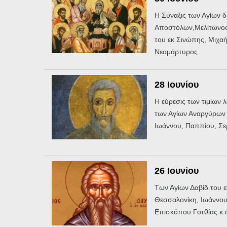
Η Σύναξις των Αγίων 
Αποστόλων,Μελίτωνος
του εκ Σινώπης, Μιχα
Νεομάρτυρος
28 Ιουνίου
Η εύρεσις των τιμίων 
των Αγίων Αναργύρων 
Ιωάννου, Παππίου, Σερ
26 Ιουνίου
Των Αγίων Δαβίδ του ε
Θεσσαλονίκη, Ιωάννο
Επισκόπου Γοτθίας κ.