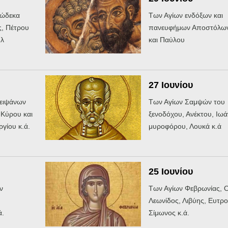
δώδεκα
Των Αγίων ενδόξων και
, Πέτρου
πανευφήμων Αποστόλων
ήλ
και Παύλου
27 Ιουνίου
λειψάνων
Των Αγίων Σαμψών του
Κύρου και
ξενοδόχου, Ανέκτου, Ιω
γίου κ.ά.
μυροφόρου, Λουκά κ.ά
25 Ιουνίου
ν
Των Αγίων Φεβρωνίας, Ο
υ
Λεωνίδος, Λιβύης, Ευτρο
ά.
Σίμωνος κ.ά.