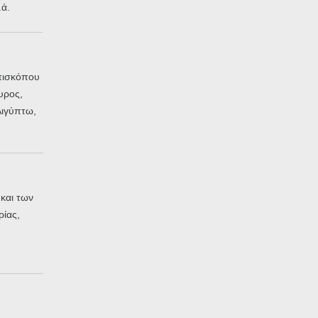
ά.
πισκόπου
υρος,
Αιγύπτω,
και των
ρίας,