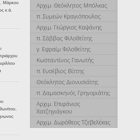
, Μάρκου
Αρχιμ. Θεόκλητος Μπόλκας
ς κ.ά.
π. Συμεών Κραγιόπουλος
Αρχιμ. Γεώργιος Καψάνης
π. Σάββας Φιλοθεΐτης
γ. Εφραίμ Φιλοθεΐτης
υ
τριάρχου
Κωσταντίνος Γανωτής
υρίλλου
π. Ευσέβιος Βίττης
ά
Θεόκλητος Διονυσιάτης
π. Δαμασκηνός Γρηγοριάτης
ου
Αρχιμ. Επιφάνιος
θωνίτου,
Χατζηγιάγκου
Ζήνωνος
Αρχιμ. Δωρόθεος Τζεβελέκας