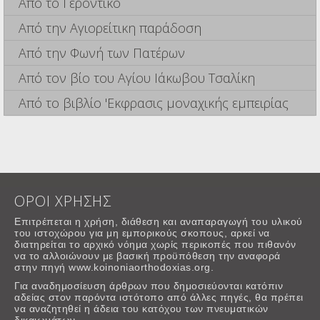
Από το Γεροντικό
Από την Αγιορείτικη παράδοση
Από την Φωνή των Πατέρων
Από τον βίο του Αγίου Ιάκωβου Τσαλίκη
Από το βιβλίο 'Εκφρασις μοναχικής εμπειρίας
ΟΡΟΙ ΧΡΗΣΗΣ
Επιτρέπεται η χρήση, διάθεση και αναπαραγωγή του υλικού
του ιστοχώρου για μη εμπορικούς σκοπους, αρκεί να
διατηρείται το αρχικό νόημα χωρίς περικοπές που πιθανόν
να το αλλοιώνουν με βασική προϋπόθεση την αναφορά
στην πηγή www.koinoniaorthodoxias.org.
Για αναδημοσίευση άρθρων που δημοσιεύονται κατόπιν
αδείας στον παρόντα ιστότοπο από άλλες πηγές, θα πρέπει
να αναζητηθεί η άδεια του κατόχου των πνευματικών