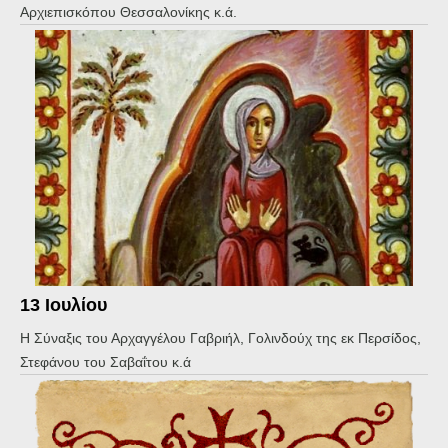
Αρχιεπισκόπου Θεσσαλονίκης κ.ά.
13 Ιουλίου
Η Σύναξις του Αρχαγγέλου Γαβριήλ, Γολινδούχ της εκ Περσίδος,
Στεφάνου του Σαβαΐτου κ.ά