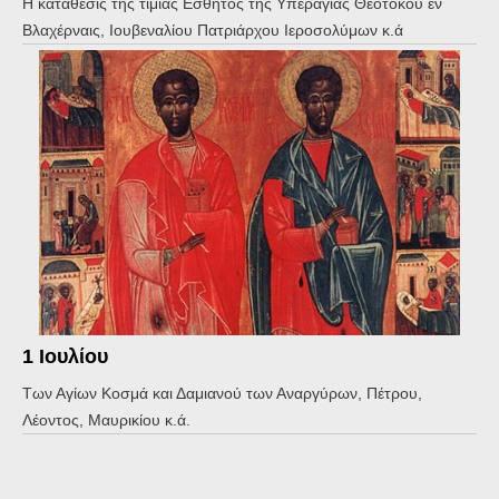
Η κατάθεσις της τιμίας Εσθήτος της Υπεραγίας Θεοτόκου εν
Βλαχέρναις, Ιουβεναλίου Πατριάρχου Ιεροσολύμων κ.ά
1 Ιουλίου
Των Αγίων Κοσμά και Δαμιανού των Αναργύρων, Πέτρου,
Λέοντος, Μαυρικίου κ.ά.