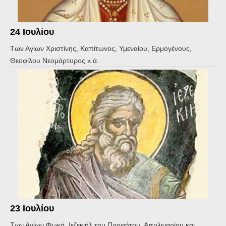
24 Ιουλίου
Των Αγίων Χριστίνης, Καπίτωνος, Υμεναίου, Ερμογένους,
Θεοφίλου Νεομάρτυρος κ.ά.
23 Ιουλίου
Των Αγίων Φωκά, Ιεζεκιήλ του Προφήτου, Απολιναρίου και