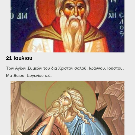
21 Ιουλίου
Των Αγίων Συμεών του δια Χριστόν σαλού, Ιωάννου, Ιούστου,
Ματθαίου, Ευγενίου κ.ά.