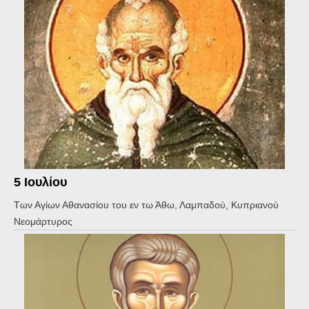
5 Ιουλίου
Των Αγίων Αθανασίου του εν τω Άθω, Λαμπαδού, Κυπριανού
Νεομάρτυρος