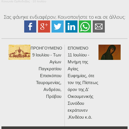
Κοινωνία Ορθοδοξίας
·
10 Ιουλίου
Σας φάνηκε ενδιαφέρον; Κοινοποιήστε το και σε άλλους:
ΠΡΟΗΓΟΥΜΕΝΟ
ΕΠΟΜΕΝΟ
9 Ιουλίου - Των
11 Ιουλίου -
Αγίων
Μνήμη της
Παγκρατίου
Αγίας
Επισκόπου
Ευφημίας, ότε
Ταυρομενίας,
τον της Πίστεως
Ανδρέου,
όρον της Δ'
Πρόβου
Οικουμενικής
Συνόδου
εκράτυνεν
,Κινδέου κ.ά.