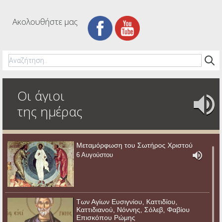
Ακολουθήστε μας
Οι άγιοι
της ημέρας
Μεταμόρφωση του Σωτήρος Χριστού
6 Αυγούστου
Των Αγίων Ευσιγνίου, Καττιδίου,
Καττιδιανού, Νόννης, Σόλεβ, Φαβίου
Επισκόπου Ρώμης