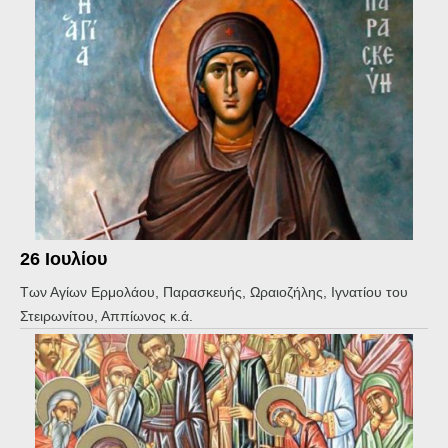
26 Ιουλίου
Των Αγίων Ερμολάου, Παρασκευής, Ωραιοζήλης, Ιγνατίου του
Στειρωνίτου, Αππίωνος κ.ά.