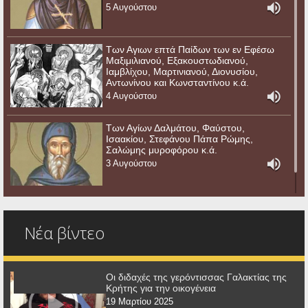
5 Αυγούστου
Των Αγιων επτά Παίδων των εν Εφέσω
Μαξιμιλιανού, Εξακουστωδιανού,
Ιαμβλίχου, Μαρτινιανού, Διονυσίου,
Αντωνίνου και Κωνσταντίνου κ.ά.
4 Αυγούστου
Των Αγίων Δαλμάτου, Φαύστου,
Ισαακίου, Στεφάνου Πάπα Ρώμης,
Σαλώμης μυροφόρου κ.ά.
3 Αυγούστου
Νέα βίντεο
Οι διδαχές της γερόντισσας Γαλακτίας της
Κρήτης για την οικογένεια
19 Μαρτίου 2025