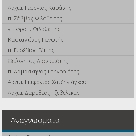
Αρχιμ. Γεώργιος Καψάνης
π. Σάββας Φιλοθεΐτης
γ. Εφραίμ Φιλοθεΐτης
Κωσταντίνος Γανωτής
π. Ευσέβιος Βίττης
Θεόκλητος Διονυσιάτης
π. Δαμασκηνός Γρηγοριάτης
Αρχιμ. Επιφάνιος Χατζηγιάγκου
Αρχιμ. Δωρόθεος Τζεβελέκας
Αναγνώσματα