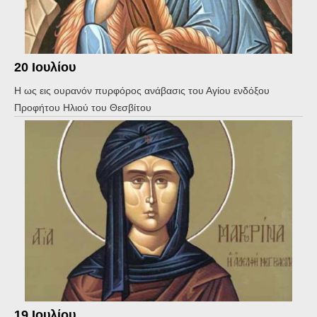
20 Ιουλίου
Η ως εις ουρανόν πυρφόρος ανάβασις του Αγίου ενδόξου
Προφήτου Ηλιού του Θεσβίτου
19 Ιουλίου