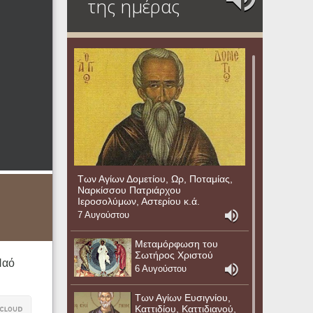
της ημέρας
Των Αγίων Δομετίου, Ωρ, Ποταμίας,
Ναρκίσσου Πατριάρχου
Ιεροσολύμων, Αστερίου κ.ά.
7 Αυγούστου
Μεταμόρφωση του
Σωτήρος Χριστού
Ναό
6 Αυγούστου
Των Αγίων Ευσιγνίου,
Καττιδίου, Καττιδιανού,