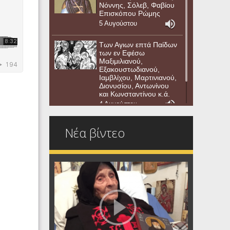
Νόννης, Σόλεβ, Φαβίου
Επισκόπου Ρώμης
5 Αυγούστου
Των Αγιων επτά Παίδων
των εν Εφέσω
Μαξιμιλιανού,
Εξακουστωδιανού,
Ιαμβλίχου, Μαρτινιανού,
Διονυσίου, Αντωνίνου
και Κωνσταντίνου κ.ά.
4 Αυγούστου
Νέα βίντεο