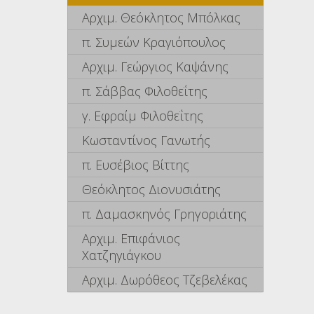
Αρχιμ. Θεόκλητος Μπόλκας
π. Συμεών Κραγιόπουλος
Αρχιμ. Γεώργιος Καψάνης
π. Σάββας Φιλοθεΐτης
γ. Εφραίμ Φιλοθεΐτης
Κωσταντίνος Γανωτής
π. Ευσέβιος Βίττης
Θεόκλητος Διονυσιάτης
π. Δαμασκηνός Γρηγοριάτης
Αρχιμ. Επιφάνιος
Χατζηγιάγκου
Αρχιμ. Δωρόθεος Τζεβελέκας