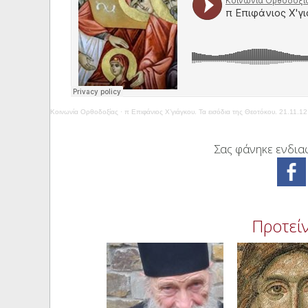
Κοινωνία Ορθοδοξίας
·
π Επιφάνιος Χ’γιάγκου. Τα εισόδια της Θεοτόκου. 21.11.12
Σας φάνηκε ενδιαφ
Προτείν