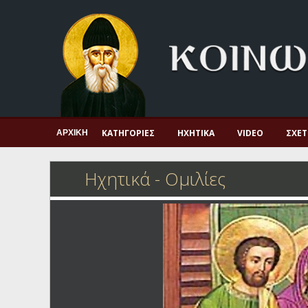
Αρχική
Πνευματική ζωή
Μαρτυρία και διδαχή
Λατρεία και προσευχή
Πατερικό ανθολόγιο
ΚΑΤΗΓΟΡΊΕΣ
ΗΧΗΤΙΚΆ
VIDEO
ΣΧΕΤ
ΑΡΧΙΚΉ
Αγιολόγιο – Εορτολόγιο
Ηχητικά - Ομιλίες
Γέροντες
Η πίστη στην εποχή μας
Ορθόδοξη οικογένεια
Ορθόδοξο προσκυνητάριο
Σκέψεις-προβληματισμοί