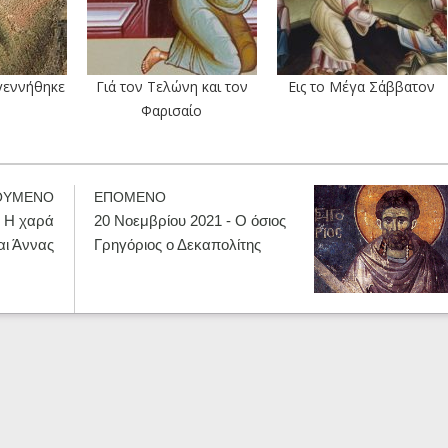
γεννήθηκε
Γιά τον Τελώνη και τον
Εις το Μέγα Σάββατον
Φαρισαίο
ΟΥΜΕΝΟ
ΕΠΟΜΕΝΟ
- Η χαρά
20 Νοεμβρίου 2021 - Ο όσιος
αι Άννας
Γρηγόριος ο Δεκαπολίτης