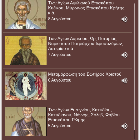
Των Αγίων Αιμιλιανού Επισκόπου
Κυζίκου, Μύρωνος Επισκόπου Κρήτης
κ.ά.
8 Αυγούστου
Των Αγίων Δομετίου, Ωρ, Ποταμίας,
Ναρκίσσου Πατριάρχου Ιεροσολύμων,
Αστερίου κ.ά.
7 Αυγούστου
Μεταμόρφωση του Σωτήρος Χριστού
6 Αυγούστου
Των Αγίων Ευσιγνίου, Καττιδίου,
Καττιδιανού, Νόννης, Σόλεβ, Φαβίου
Επισκόπου Ρώμης
5 Αυγούστου