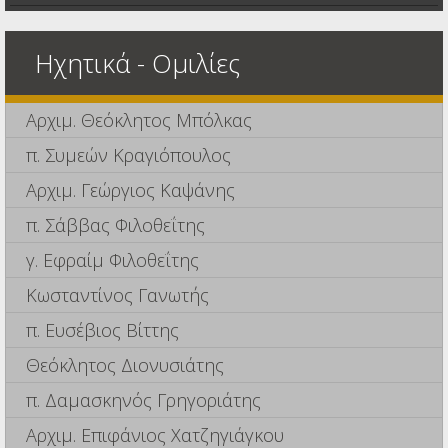
Ηχητικά - Ομιλίες
Αρχιμ. Θεόκλητος Μπόλκας
π. Συμεών Κραγιόπουλος
Αρχιμ. Γεώργιος Καψάνης
π. Σάββας Φιλοθεΐτης
γ. Εφραίμ Φιλοθεΐτης
Κωσταντίνος Γανωτής
π. Ευσέβιος Βίττης
Θεόκλητος Διονυσιάτης
π. Δαμασκηνός Γρηγοριάτης
Αρχιμ. Επιφάνιος Χατζηγιάγκου