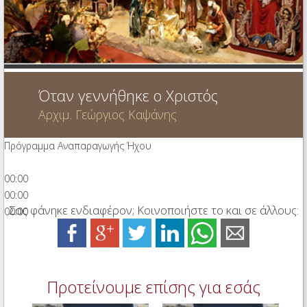
Ηχητικά
Όταν γεννήθηκε ο Χριστός
Αρχιμ. Γεώργιος Καψάνης
Πρόγραμμα Αναπαραγωγής Ήχου
00:00
00:00
Σας φάνηκε ενδιαφέρον; Κοινοποιήστε το και σε άλλους:
00:00
Προτείνουμε επίσης για εσάς