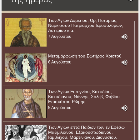
Των Αγίων Δομετίου, Ωρ, Ποταμίας,
Ναρκίσσου Πατριάρχου Ιεροσολύμων,
Αστερίου κ.ά.
7 Αυγούστου
Μεταμόρφωση του Σωτήρος Χριστού
6 Αυγούστου
Των Αγίων Ευσιγνίου, Καττιδίου,
Καττιδιανού, Νόννης, Σόλεβ, Φαβίου
Επισκόπου Ρώμης
5 Αυγούστου
Των Αγιων επτά Παίδων των εν Εφέσω
Μαξιμιλιανού, Εξακουστωδιανού,
Ιαμβλίχου, Μαρτινιανού, Διονυσίου,