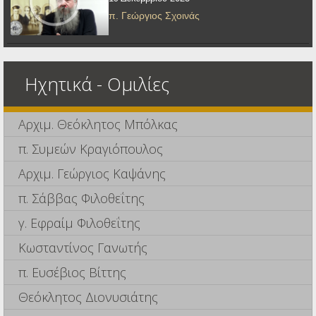
π. Γεώργιος Σχοινάς
Ηχητικά - Ομιλίες
Αρχιμ. Θεόκλητος Μπόλκας
π. Συμεών Κραγιόπουλος
Αρχιμ. Γεώργιος Καψάνης
π. Σάββας Φιλοθεΐτης
γ. Εφραίμ Φιλοθεΐτης
Κωσταντίνος Γανωτής
π. Ευσέβιος Βίττης
Θεόκλητος Διονυσιάτης