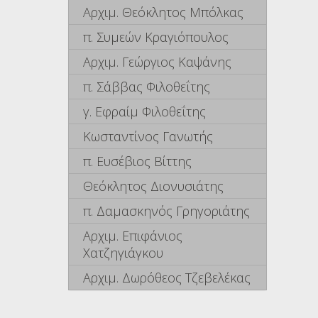
Αρχιμ. Θεόκλητος Μπόλκας
π. Συμεών Κραγιόπουλος
Αρχιμ. Γεώργιος Καψάνης
π. Σάββας Φιλοθεΐτης
γ. Εφραίμ Φιλοθεΐτης
Κωσταντίνος Γανωτής
π. Ευσέβιος Βίττης
Θεόκλητος Διονυσιάτης
π. Δαμασκηνός Γρηγοριάτης
Αρχιμ. Επιφάνιος
Χατζηγιάγκου
Αρχιμ. Δωρόθεος Τζεβελέκας