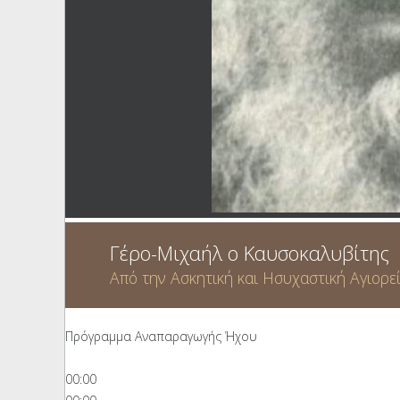
Ηχητικά
Γέρο-Μιχαήλ ο Καυσοκαλυβίτης
Από την Ασκητική και Ησυχαστική Αγιορε
Πρόγραμμα Αναπαραγωγής Ήχου
00:00