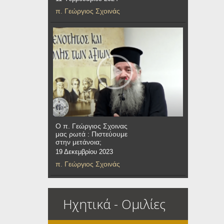
π. Γεώργιος Σχοινάς
Ο π. Γεώργιος Σχοινας
μας ρωτά : Πιστεύουμε
στην μετάνοια;
19 Δεκεμβρίου 2023
π. Γεώργιος Σχοινάς
Ηχητικά - Ομιλίες