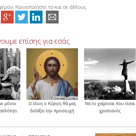
έρον; Κοινοποιήστε το και σε άλλους:
ήσετε ή να μειώσετε ένταση.
ουμε επίσης για εσάς
με μόνοι
Ο ίδιος ο Κύριος θά μας
Να το χαίρεσαι που είσαι
απλότητι
διδάξει την προσευχή
χριστιανός