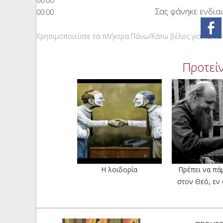
00:00
Σας φάνηκε ενδιαφ
00:00
Χρησιμοποιείστε τα πλήκτρα Πάνω/Κάτω βέλος για να αυξ
Προτείν
Η λοιδορία
Πρέπει να πά
στον Θεό, εν 