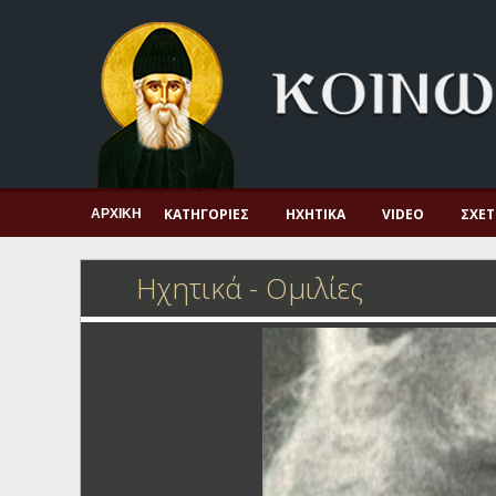
Αρχική
Πνευματική ζωή
Μαρτυρία και διδαχή
Λατρεία και προσευχή
Πατερικό ανθολόγιο
ΚΑΤΗΓΟΡΊΕΣ
ΗΧΗΤΙΚΆ
VIDEO
ΣΧΕΤ
ΑΡΧΙΚΉ
Αγιολόγιο – Εορτολόγιο
Ηχητικά - Ομιλίες
Γέροντες
Η πίστη στην εποχή μας
Ορθόδοξη οικογένεια
Ορθόδοξο προσκυνητάριο
Σκέψεις-προβληματισμοί