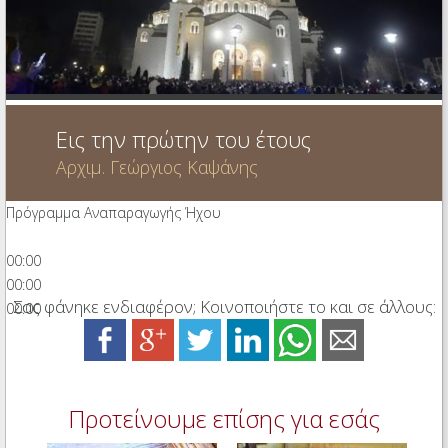
Ηχητικά
Εις την πρώτην του έτους
Αρχιμ. Γεώργιος Καψάνης
Πρόγραμμα Αναπαραγωγής Ήχου
00:00
00:00
Σας φάνηκε ενδιαφέρον; Κοινοποιήστε το και σε άλλους:
00:00
Προτείνουμε επίσης για εσάς