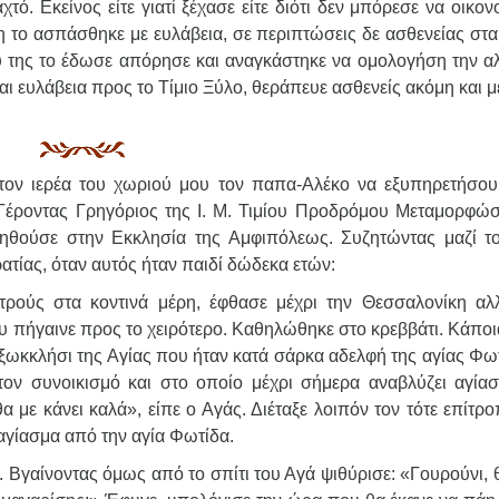
χτό. Εκείνος είτε γιατί ξέχασε είτε διότι δεν μπόρεσε να οικο
νη το ασπάσθηκε με ευλάβεια, σε περιπτώσεις δε ασθενείας στ
υ της το έδωσε απόρησε και αναγκάστηκε να ομολογήση την αλ
αι ευλάβεια προς το Τίμιο Ξύλο, θεράπευε ασθενείς ακόμη και μ
τον ιερέα του χωριού μου τον παπα-Αλέκο να εξυπηρετήσου
Γέροντας Γρηγόριος της Ι. Μ. Τιμίου Προδρόμου Μεταμορφώ
οηθούσε στην Εκκλησία της Αμφιπόλεως. Συζητώντας μαζί τ
ατίας, όταν αυτός ήταν παιδί δώδεκα ετών:
ατρούς στα κοντινά μέρη, έφθασε μέχρι την Θεσσαλονίκη αλ
ου πήγαινε προς το χειρότερο. Καθηλώθηκε στο κρεββάτι. Κάπο
ξωκκλήσι της Αγίας που ήταν κατά σάρκα αδελφή της αγίας Φωτ
τον συνοικισμό και στο οποίο μέχρι σήμερα αναβλύζει αγίασ
 με κάνει καλά», είπε ο Αγάς. Διέταξε λοιπόν τον τότε επίτρ
αγίασμα από την αγία Φωτίδα.
 Βγαίνοντας όμως από το σπίτι του Αγά ψιθύρισε: «Γουρούνι, 