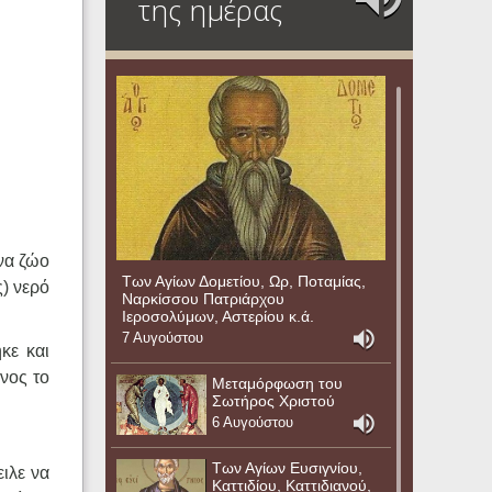
της ημέρας
να ζώο
Των Αγίων Δομετίου, Ωρ, Ποταμίας,
ς) νερό
Ναρκίσσου Πατριάρχου
Ιεροσολύμων, Αστερίου κ.ά.
7 Αυγούστου
κε και
ίνος το
Μεταμόρφωση του
Σωτήρος Χριστού
6 Αυγούστου
Των Αγίων Ευσιγνίου,
ιλε να
Καττιδίου, Καττιδιανού,