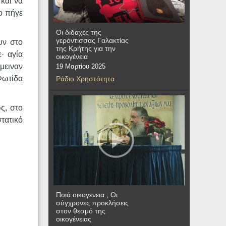
και να
ο πήγε
Οι διδαχές της
γερόντισσας Γαλακτίας
υν στο
της Κρήτης για την
· αγία
οικογένεια
μειναν
19 Μαρτίου 2025
Φωτίδα
Ράδιο Χρηστότητα
ς, στο
τατικό
Ποιά οικογενεια ; Οι
σύγχρονες προκλήσεις
στον θεσμό της
οικογένειας