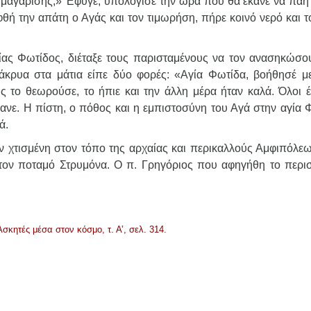
ο μαγαρίσης;» Έφυγε, υπολόγισε την ώρα που θα έκανε να πάη 
θή την απάτη ο Αγάς και τον τιμωρήση, πήρε κοινό νερό και τ
ίας Φωτίδος, διέταξε τους παρισταμένους να τον ανασηκώσο
δάκρυα στα μάτια είπε δύο φορές: «Αγία Φωτίδα, βοήθησέ με
 το θεωρούσε, το ήπιε και την άλλη μέρα ήταν καλά. Όλοι έ
έκανε. Η πίστη, ο πόθος και η εμπιστοσύνη του Αγά στην αγία 
ά.
ν χτισμένη στον τόπο της αρχαίας και περικαλλούς Αμφιπόλεω
τον ποταμό Στρυμόνα. Ο π. Γρηγόριος που αφηγήθη το περισ
Ασκητές μέσα στον κόσμο, τ. Α’, σελ. 314.