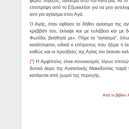
φέρω, νομίζεις, αγίασμα από την Αγία μας να τ
επιστρέψη από το Εξωκκλήσι για να μην αντιληφ
αντί για αγίασμα στον Αγά.
Ο Αγάς, όταν έφθασε το δήθεν αγίασμα της αγ
κρεββάτι του, έκλαψε και με ευλάβεια και με 
Φωτίδα, βοήθησέ με». Πήρε το “αγίασμα”, όπως
κατάπληκτοι, ειδικά ο επίτροπος που ήξερε τι 
καθώς και οι πρεσβείες της Αγίας τον έκαναν καλ
(*)
Η Αμφίπολις είναι συνοικισμός λίγων σπιτιώ
δυτικό άκρο της Ανατολικής Μακεδονίας παρά 
κατάγεται από χωριό της περιοχής.
Από το βιβλίο: 