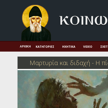
Αρχική
Πνευματική ζωή
Μαρτυρία και διδαχή
Λατρεία και προσευχή
Πατερικό ανθολόγιο
ΚΑΤΗΓΟΡΊΕΣ
ΗΧΗΤΙΚΆ
VIDEO
ΣΧΕΤ
ΑΡΧΙΚΉ
Αγιολόγιο – Εορτολόγιο
Μαρτυρία και διδαχή
-
Η πί
Γέροντες
Η πίστη στην εποχή μας
Ορθόδοξη οικογένεια
Ορθόδοξο προσκυνητάριο
Σκέψεις-προβληματισμοί