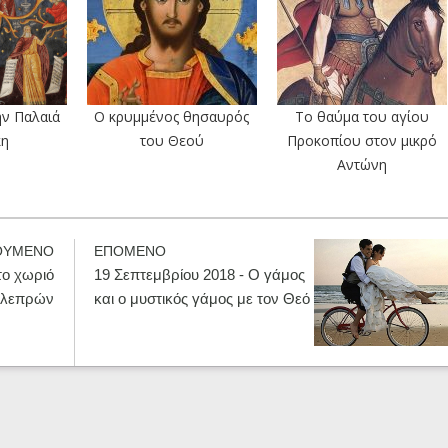
ην Παλαιά
Ο κρυμμένος θησαυρός
Το θαύμα του αγίου
κη
του Θεού
Προκοπίου στον μικρό
Αντώνη
ΟΥΜΕΝΟ
ΕΠΟΜΕΝΟ
το χωριό
19 Σεπτεμβρίου 2018 - Ο γάμος
 λεπρών
και ο μυστικός γάμος με τον Θεό