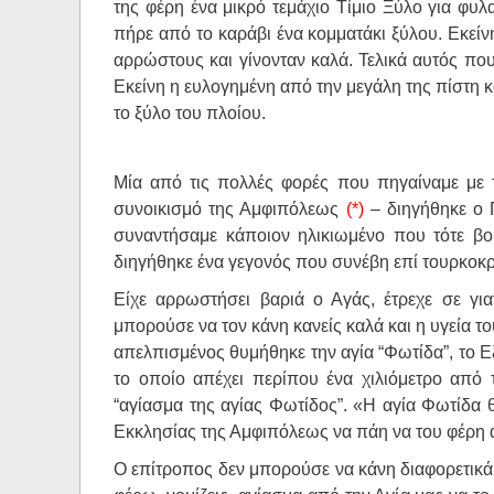
της φέρη ένα μικρό τεμάχιο Τίμιο Ξύλο για φυλα
πήρε από το καράβι ένα κομματάκι ξύλου. Εκεί
αρρώστους και γίνονταν καλά. Τελικά αυτός πο
Εκείνη η ευλογημένη από την μεγάλη της πίστη κ
το ξύλο του πλοίου.
Μία από τις πολλές φορές που πηγαίναμε με 
συνοικισμό της Αμφιπόλεως
(*)
– διηγήθηκε ο 
συναντήσαμε κάποιον ηλικιωμένο που τότε β
διηγήθηκε ένα γεγονός που συνέβη επί τουρκοκρ
Είχε αρρωστήσει βαριά ο Αγάς, έτρεχε σε γι
μπορούσε να τον κάνη κανείς καλά και η υγεία τ
απελπισμένος θυμήθηκε την αγία “Φωτίδα”, το Ε
το οποίο απέχει περίπου ένα χιλιόμετρο από 
“αγίασμα της αγίας Φωτίδος”. «Η αγία Φωτίδα θα
Εκκλησίας της Αμφιπόλεως να πάη να του φέρη 
Ο επίτροπος δεν μπορούσε να κάνη διαφορετικά.