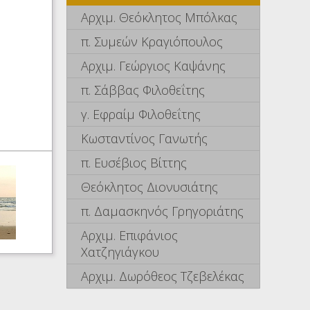
Αρχιμ. Θεόκλητος Μπόλκας
π. Συμεών Κραγιόπουλος
Αρχιμ. Γεώργιος Καψάνης
π. Σάββας Φιλοθεΐτης
γ. Εφραίμ Φιλοθεΐτης
Κωσταντίνος Γανωτής
π. Ευσέβιος Βίττης
Θεόκλητος Διονυσιάτης
π. Δαμασκηνός Γρηγοριάτης
Αρχιμ. Επιφάνιος
Χατζηγιάγκου
Αρχιμ. Δωρόθεος Τζεβελέκας