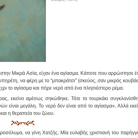
, στην Μικρά Ασία, είχαν ένα αγίασμα. Κάποτε που αρρώστησε έ
 υπηρέτη, να φέρη με το “μπακράτσι” (σκεύος, σαν μικρός κουβά
χρι το αγίασμα και πήρε νερό από ένα πλησιέστερο ρέμα.
ρας, εκείνο αμέσως σηκώθηκε. Τότε το τουρκάκι συγκλονίσθη
ν είναι μεγάλη. Το νερό δεν είναι από το αγίασμα». Αλλά εκε
 και η θεραπεία του ζώου.
ροσόλυμα, να γίνη Χατζής. Μία ευλαβής χριστιανή του παρήγγε