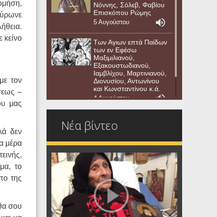
νομήση,
Νόννης, Σόλεβ, Φαβίου
Επισκόπου Ρώμης
αύρωνε
5 Αυγούστου
ήθεια.
ε κείνο
Των Αγιων επτά Παίδων
των εν Εφέσω
Μαξιμιλιανού,
Εξακουστωδιανού,
Ιαμβλίχου, Μαρτινιανού,
με τον
Διονυσίου, Αντωνίνου
και Κωνσταντίνου κ.ά.
σεως –
4 Αυγούστου
ου μας
Νέα βίντεο
λά δεν
ια μέρα
εινής,
μα, το
οπο της
θα σου