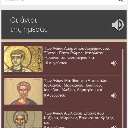
Οι άγιοι
της ημέρας
Των Αγίων Λαυρεντίου Αρχιδιακόνου,
Ξύστου Πάπα Ρώμης, Ιππολύτου,
Ήρωνος του φιλοσόφου κ.ά.
10 Αυγούστου
Των Αγίων Ματθίου του Αποστόλου,
Ιουλιανού, Μαρκιανού, Ιωάννου,
Ιακώβου, Αλεξίου, Δημητρίου κ.ά.
9 Αυγούστου
Των Αγίων Αιμιλιανού Επισκόπου
Κυζίκου, Μύρωνος Επισκόπου Κρήτης
κ.ά.