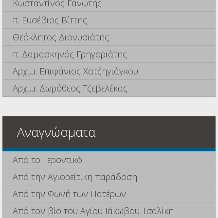
Κωσταντίνος Γανωτής
π. Ευσέβιος Βίττης
Θεόκλητος Διονυσιάτης
π. Δαμασκηνός Γρηγοριάτης
Αρχιμ. Επιφάνιος Χατζηγιάγκου
Αρχιμ. Δωρόθεος Τζεβελέκας
Αναγνώσματα
Από το Γεροντικό
Από την Αγιορείτικη παράδοση
Από την Φωνή των Πατέρων
Από τον βίο του Αγίου Ιάκωβου Τσαλίκη