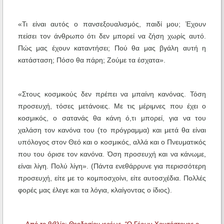
«Τι είναι αυτός ο πανσεξουαλισμός, παιδί μου; Έχουν
πείσει τον άνθρωπο ότι δεν μπορεί να ζήση χωρίς αυτό.
Πώς μας έχουν καταντήσει; Πού θα μας βγάλη αυτή η
κατάσταση; Πόσο θα πάρη; Ζούμε τα έσχατα».
«Στους κοσμικούς δεν πρέπει να μπαίνη κανόνας. Τόση
προσευχή, τόσες μετάνοιες. Με τις μέριμνες που έχει ο
κοσμικός, ο σατανάς θα κάνη ό,τι μπορεί, για να του
χαλάση τον κανόνα του (το πρόγραμμα) και μετά θα είναι
υπόλογος στον Θεό και ο κοσμικός, αλλά και ο Πνευματικός
που του όρισε τον κανόνα. Όση προσευχή και να κάνωμε,
είναι λίγη. Πολύ λίγη». (Πάντα ενεθάρρυνε για περισσότερη
προσευχή, είτε με το κομποσχοίνι, είτε αυτοσχέδια. Πολλές
φορές μας έλεγε και τα λόγια, κλαίγοντας ο ίδιος).