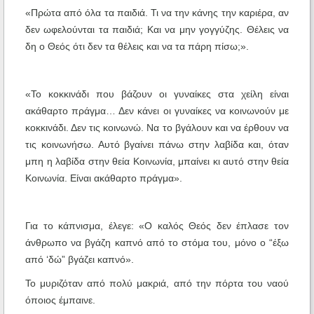
«Πρώτα από όλα τα παιδιά. Τι να την κάνης την καριέρα, αν
δεν ωφελούνται τα παιδιά; Και να μην γογγύζης. Θέλεις να
δη ο Θεός ότι δεν τα θέλεις και να τα πάρη πίσω;».
«Το κοκκινάδι που βάζουν οι γυναίκες στα χείλη είναι
ακάθαρτο πράγμα… Δεν κάνει οι γυναίκες να κοινωνούν με
κοκκινάδι. Δεν τις κοινωνώ. Να το βγάλουν και να έρθουν να
τις κοινωνήσω. Αυτό βγαίνει πάνω στην λαβίδα και, όταν
μπη η λαβίδα στην θεία Κοινωνία, μπαίνει κι αυτό στην θεία
Κοινωνία. Είναι ακάθαρτο πράγμα».
Για το κάπνισμα, έλεγε: «Ο καλός Θεός δεν έπλασε τον
άνθρωπο να βγάζη καπνό από το στόμα του, μόνο ο “έξω
από ‘δώ” βγάζει καπνό».
Το μυριζόταν από πολύ μακριά, από την πόρτα του ναού
όποιος έμπαινε.