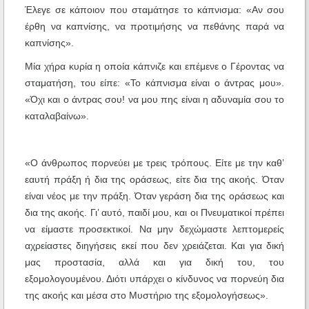
Έλεγε σε κάποιον που σταμάτησε το κάπνισμα: «Αν σου
έρθη να καπνίσης, να προτιμήσης να πεθάνης παρά να
καπνίσης».
Μία χήρα κυρία η οποία κάπνιζε και επέμενε ο Γέροντας να
σταματήση, του είπε: «Το κάπνισμα είναι ο άντρας μου».
«Όχι και ο άντρας σου! να μου πης είναι η αδυναμία σου το
καταλαβαίνω».
«Ο άνθρωπος πορνεύει με τρεις τρόπους. Είτε με την καθ’
εαυτή πράξη ή δια της οράσεως, είτε δια της ακοής. Όταν
είναι νέος με την πράξη. Όταν γεράση δια της οράσεως και
δια της ακοής. Γι’ αυτό, παιδί μου, και οι Πνευματικοί πρέπει
να είμαστε προσεκτικοί. Να μην δεχώμαστε λεπτομερείς
αχρείαστες διηγήσεις εκεί που δεν χρειάζεται. Και για δική
μας προστασία, αλλά και για δική του, του
εξομολογουμένου. Διότι υπάρχει ο κίνδυνος να πορνεύη δια
της ακοής και μέσα στο Μυστήριο της εξομολογήσεως».