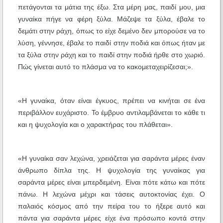
πετάγονται τα μάτια της έξω. Στα μέρη μας, παιδί μου, μια
γυναίκα πήγε να φέρη ξύλα. Μάζεψε τα ξύλα, έβαλε το
δεμάτι στην ράχη, όπως το είχε δεμένο δεν μπορούσε να το
λύση, γέννησε, έβαλε το παιδί στην ποδιά και όπως ήταν με
τα ξύλα στην ράχη και το παιδί στην ποδιά ήρθε στο χωριό.
Πώς γίνεται αυτό το πλάσμα να το κακομεταχειρίζεσαι;».
«Η γυναίκα, όταν είναι έγκυος, πρέπει να κινήται σε ένα
περιβάλλον ευχάριστο. Το έμβρυο αντιλαμβάνεται το κάθε τι
και η ψυχολογία και ο χαρακτήρας του πλάθεται».
«Η γυναίκα σαν λεχώνα, χρειάζεται για σαράντα μέρες έναν
άνθρωπο δίπλα της. Η ψυχολογία της γυναίκας για
σαράντα μέρες είναι μπερδεμένη. Είναι πότε κάτω και πότε
πάνω. Η λεχώνα μέχρι και τάσεις αυτοκτονίας έχει. Ο
παλαιός κόσμος από την πείρα του το ήξερε αυτό και
πάντα για σαράντα μέρες είχε ένα πρόσωπο κοντά στην