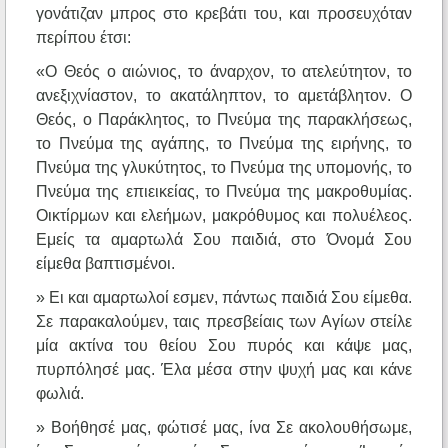
γονάτιζαν μπρος στο κρεβάτι του, και προσευχόταν
περίπου έτσι:
«Ο Θεός ο αιώνιος, το άναρχον, το ατελεύτητον, το
ανεξιχνίαστον, το ακατάληπτον, το αμετάβλητον. Ο
Θεός, ο Παράκλητος, το Πνεύμα της παρακλήσεως,
το Πνεύμα της αγάπης, το Πνεύμα της ειρήνης, το
Πνεύμα της γλυκύτητος, το Πνεύμα της υπομονής, το
Πνεύμα της επιεικείας, το Πνεύμα της μακροθυμίας.
Οικτίρμων και ελεήμων, μακρόθυμος και πολυέλεος.
Εμείς τα αμαρτωλά Σου παιδιά, στο Όνομά Σου
είμεθα βαπτισμένοι.
» Ει και αμαρτωλοί εσμεν, πάντως παιδιά Σου είμεθα.
Σε παρακαλούμεν, ταις πρεσβείαις των Αγίων στείλε
μία ακτίνα του θείου Σου πυρός και κάψε μας,
πυρπόλησέ μας. Έλα μέσα στην ψυχή μας και κάνε
φωλιά.
» Βοήθησέ μας, φώτισέ μας, ίνα Σε ακολουθήσωμε,