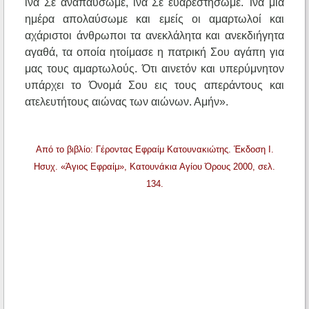
ίνα Σε αναπαύσωμε, ίνα Σε ευαρεστήσωμε. Ίνα μία
ημέρα απολαύσωμε και εμείς οι αμαρτωλοί και
αχάριστοι άνθρωποι τα ανεκλάλητα και ανεκδιήγητα
αγαθά, τα οποία ητοίμασε η πατρική Σου αγάπη για
μας τους αμαρτωλούς. Ότι αινετόν και υπερύμνητον
υπάρχει το Όνομά Σου εις τους απεράντους και
ατελευτήτους αιώνας των αιώνων. Αμήν».
Από το βιβλίο: Γέροντας Εφραίμ Κατουνακιώτης. Έκδοση Ι.
Ησυχ. «Άγιος Εφραίμ», Κατουνάκια Αγίου Όρους 2000, σελ.
134.