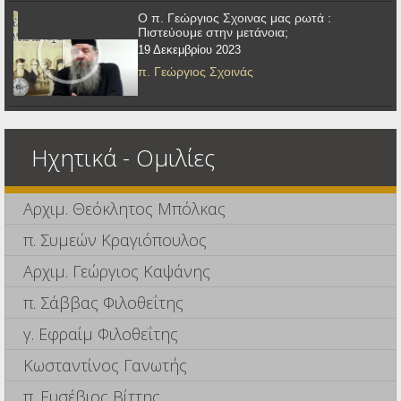
Ο π. Γεώργιος Σχοινας μας ρωτά :
Πιστεύουμε στην μετάνοια;
19 Δεκεμβρίου 2023
π. Γεώργιος Σχοινάς
Ηχητικά - Ομιλίες
Αρχιμ. Θεόκλητος Μπόλκας
π. Συμεών Κραγιόπουλος
Αρχιμ. Γεώργιος Καψάνης
π. Σάββας Φιλοθεΐτης
γ. Εφραίμ Φιλοθεΐτης
Κωσταντίνος Γανωτής
π. Ευσέβιος Βίττης