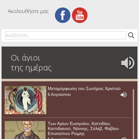
Ακολουθήστε μας
Οι άγιοι
της ημέρας
Μεταμόρφωση του Σωτήρος Χριστού
6 Αυγούστου
Των Αγίων Ευσιγνίου, Καττιδίου,
Καττιδιανού, Νόννης, Σόλεβ, Φαβίου
Επισκόπου Ρώμης