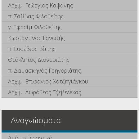
Αρχιμ. Γεώργιος Καψάνης
π. Σάββας Φιλοθεΐτης
γ. Εφραίμ Φιλοθεΐτης
Κωσταντίνος Γανωτής
π. Ευσέβιος Βίττης
Θεόκλητος Διονυσιάτης
π. Δαμασκηνός Γρηγοριάτης
Αρχιμ. Επιφάνιος Χατζηγιάγκου
Αρχιμ. Δωρόθεος Τζεβελέκας
Αναγνώσματα
Από το Γεροντικό