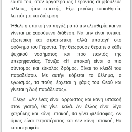
εαυτό του, όταν αργότερα ως Γέροντας συμβούλευε
άλλους, ήταν επιεικής. Είχε μεγάλη ευαισθησία,
λεπτότητα και διάκριση.
Ήθελε η υπακοή να πηγάζη από την ελευθερία και να
γίνεται με χαρούμενη διάθεση. Να μην είναι τυπική,
εξωτερική και στρατιωτική, αλλά υποταγή στο
φρόνημα του Γέροντα. Την θεωρούσε θεραπεία κάθε
ψυχικού νοσήματος και προ παντός της
υπερηφανείας. Τόνιζε: «Η υπακοή είναι ο πιο
σύντομος και εύκολος δρόμος. Είναι το κλειδί του
παραδείσου. Με αυτήν κόβεται το θέλημα, ο
εγωισμός, τα πάθη, έρχεται η χάρις του Θεού και
γίνεται η ζωή παράδεισος».
Έλεγε: «Αν ένας είναι άρρωστος και κάνη υπακοή
στον γιατρό, θα γίνει καλά. Αν άλλος είναι λίγο
χαζούλης και κάνη υπακοή, θα γίνει φιλόσοφος. Αν
όμως είναι τετραπέρατος και δεν κάνη υπακοή, θα
καταστραφεί».