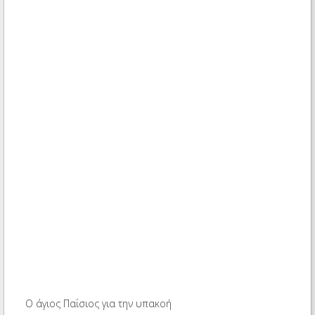
Ο άγιος Παΐσιος για την υπακοή