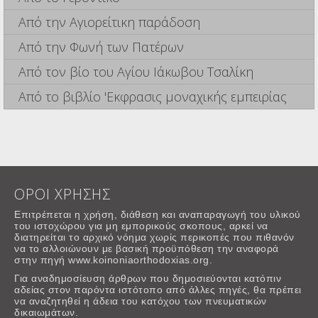
Από την Αγιορείτικη παράδοση
Από την Φωνή των Πατέρων
Από τον βίο του Αγίου Ιάκωβου Τσαλίκη
Από το βιβλίο 'Εκφρασις μοναχικής εμπειρίας
ΟΡΟΙ ΧΡΗΣΗΣ
Επιτρέπεται η χρήση, διάθεση και αναπαραγωγή του υλικού
του ιστοχώρου για μη εμπορικούς σκοπους, αρκεί να
διατηρείται το αρχικό νόημα χωρίς περικοπές που πιθανόν
να το αλλοιώνουν με βασική προϋπόθεση την αναφορά
στην πηγή www.koinoniaorthodoxias.org.
Για αναδημοσίευση άρθρων που δημοσιεύονται κατόπιν
αδείας στον παρόντα ιστότοπο από άλλες πηγές, θα πρέπει
να αναζητηθεί η άδεια του κατόχου των πνευματικών
δικαιωμάτων.