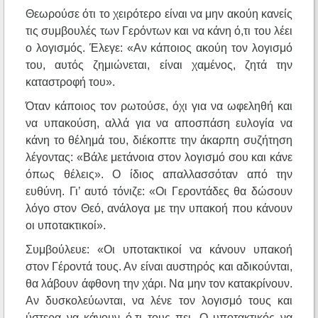
Θεωρούσε ότι το χειρότερο είναι να μην ακούη κανείς
τις συμβουλές των Γερόντων και να κάνη ό,τι του λέει
ο λογισμός. Έλεγε: «Αν κάποιος ακούη τον λογισμό
του, αυτός ζημιώνεται, είναι χαμένος, ζητά την
καταστροφή του».
Όταν κάποιος τον ρωτούσε, όχι για να ωφεληθή και
να υπακούση, αλλά για να αποσπάση ευλογία να
κάνη το θέλημά του, διέκοπτε την άκαρπη συζήτηση
λέγοντας: «Βάλε μετάνοια στον λογισμό σου και κάνε
όπως θέλεις». Ο ίδιος απαλλασσόταν από την
ευθύνη. Γι’ αυτό τόνιζε: «Οι Γεροντάδες θα δώσουν
λόγο στον Θεό, ανάλογα με την υπακοή που κάνουν
οι υποτακτικοί».
Συμβούλευε: «Οι υποτακτικοί να κάνουν υπακοή
στον Γέροντά τους. Αν είναι αυστηρός και αδικούνται,
θα λάβουν άφθονη την χάρι. Να μην τον κατακρίνουν.
Αν δυσκολεύωνται, να λένε τον λογισμό τους και
ύστερα να κάνουν ό,τι τους πει. Ο υποτακτικός να