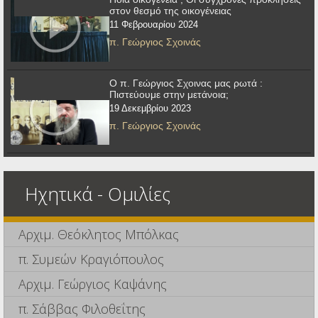
στον θεσμό της οικογένειας
11 Φεβρουαρίου 2024
π. Γεώργιος Σχοινάς
Ο π. Γεώργιος Σχοινας μας ρωτά :
Πιστεύουμε στην μετάνοια;
19 Δεκεμβρίου 2023
π. Γεώργιος Σχοινάς
Ηχητικά - Ομιλίες
Αρχιμ. Θεόκλητος Μπόλκας
π. Συμεών Κραγιόπουλος
Αρχιμ. Γεώργιος Καψάνης
π. Σάββας Φιλοθεΐτης