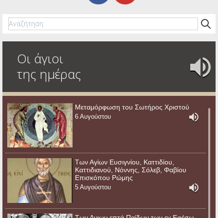
Οι άγιοι
της ημέρας
Μεταμόρφωση του Σωτήρος Χριστού
6 Αυγούστου
Των Αγίων Ευσιγνίου, Καττιδίου,
Καττιδιανού, Νόννης, Σόλεβ, Φαβίου
Επισκόπου Ρώμης
5 Αυγούστου
Των Αγιων επτά Παίδων των εν Εφέσω