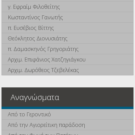
γ. Εφραίμ Φιλοθεΐτης
Κωσταντίνος Γανωτής
π. Ευσέβιος Βίττης
Θεόκλητος Διονυσιάτης
π. Δαμασκηνός Γρηγοριάτης
Αρχιμ. Επιφάνιος Χατζηγιάγκου
Αρχιμ. Δωρόθεος Τζεβελέκας
Αναγνώσματα
Από το Γεροντικό
Από την Αγιορείτικη παράδοση