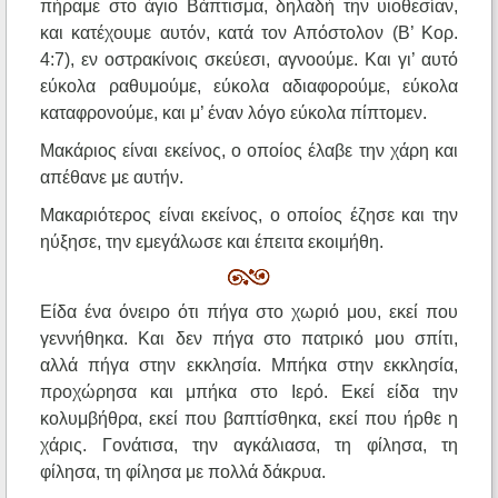
πήραμε στο άγιο Βάπτισμα, δηλαδή την υιοθεσίαν,
και κατέχουμε αυτόν, κατά τον Απόστολον (Β’ Κορ.
4:7), εν οστρακίνοις σκεύεσι, αγνοούμε. Και γι’ αυτό
εύκολα ραθυμούμε, εύκολα αδιαφορούμε, εύκολα
καταφρονούμε, και μ’ έναν λόγο εύκολα πίπτομεν.
Μακάριος είναι εκείνος, ο οποίος έλαβε την χάρη και
απέθανε με αυτήν.
Μακαριότερος είναι εκείνος, ο οποίος έζησε και την
ηύξησε, την εμεγάλωσε και έπειτα εκοιμήθη.
Είδα ένα όνειρο ότι πήγα στο χωριό μου, εκεί που
γεννήθηκα. Και δεν πήγα στο πατρικό μου σπίτι,
αλλά πήγα στην εκκλησία. Μπήκα στην εκκλησία,
προχώρησα και μπήκα στο Ιερό. Εκεί είδα την
κολυμβήθρα, εκεί που βαπτίσθηκα, εκεί που ήρθε η
χάρις. Γονάτισα, την αγκάλιασα, τη φίλησα, τη
φίλησα, τη φίλησα με πολλά δάκρυα.