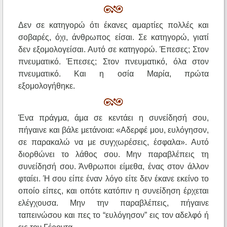
Δεν σε κατηγορώ ότι έκανες αμαρτίες πολλές και
σοβαρές, όχι, άνθρωπος είσαι. Σε κατηγορώ, γιατί
δεν εξομολογείσαι. Αυτό σε κατηγορώ. Έπεσες; Στον
πνευματικό. Έπεσες; Στον πνευματικό, όλα στον
πνευματικό. Και η οσία Μαρία, πρώτα
εξομολογήθηκε.
Ένα πράγμα, άμα σε κεντάει η συνείδησή σου,
πήγαινε και βάλε μετάνοια: «Αδερφέ μου, ευλόγησον,
σε παρακαλώ να με συγχωρέσεις, έσφαλα». Αυτό
διορθώνει το λάθος σου. Μην παραβλέπεις τη
συνείδησή σου. Άνθρωποι είμεθα, ένας στον άλλον
φταίει. Ή σου είπε έναν λόγο είτε δεν έκανε εκείνο το
οποίο είπες, και οπότε κατόπιν η συνείδηση έρχεται
ελέγχουσα. Μην την παραβλέπεις, πήγαινε
ταπεινώσου και πες το “ευλόγησον” εις τον αδελφό ή