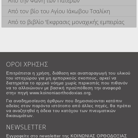
Από την Φωνή των Πατέρων
Από τον βίο του Αγίου Ιάκωβου Τσαλίκη
Από το βιβλίο 'Εκφρασις μοναχικής εμπειρίας
ΟΡΟΙ ΧΡΗΣΗΣ
Επιτρέπεται η χρήση, διάθεση και αναπαραγωγή του υλικού
του ιστοχώρου για μη εμπορικούς σκοπους, αρκεί να
διατηρείται το αρχικό νόημα χωρίς περικοπές που πιθανόν
να το αλλοιώνουν με βασική προϋπόθεση την αναφορά
στην πηγή www.koinoniaorthodoxias.org.
Για αναδημοσίευση άρθρων που δημοσιεύονται κατόπιν
αδείας στον παρόντα ιστότοπο από άλλες πηγές, θα πρέπει
να αναζητηθεί η άδεια του κατόχου των πνευματικών
δικαιωμάτων.
NEWSLETTER
Εγγραφείτε στο newsletter της ΚΟΙΝΩΝΙΑΣ ΟΡΘΟΔΟΞΙΑΣ