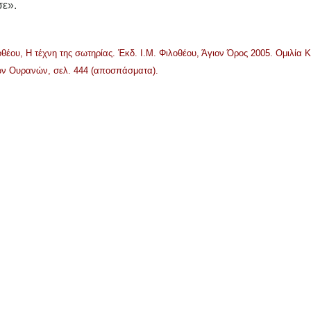
σε».
θέου, Η τέχνη της σωτηρίας. Έκδ. Ι.Μ. Φιλοθέου, Άγιον Όρος 2005. Ομιλία Κ
ων Ουρανών, σελ. 444 (αποσπάσματα).