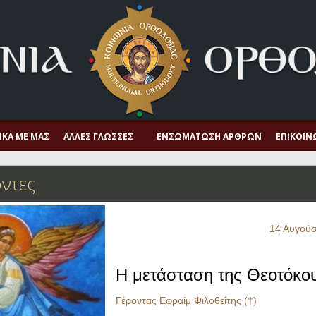
ΙΚΆ ΜΕ ΜΑΣ
ΆΛΛΕΣ ΓΛΏΣΣΕΣ
ΕΝΣΩΜΆΤΩΣΗ ΆΡΘΡΩΝ
ΕΠΙΚΟΙΝ
ντες
14 Αυγού
Η μετάσταση της Θεοτόκο
Γέροντας Εφραίμ Φιλοθεΐτης (†)