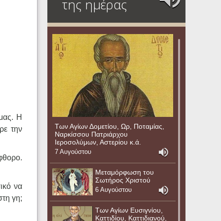
της ημέρας
μας. Η
Των Αγίων Δομετίου, Ωρ, Ποταμίας,
ρε την
Ναρκίσσου Πατριάρχου
Ιεροσολύμων, Αστερίου κ.ά.
7 Αυγούστου
φθορο.
Μεταμόρφωση του
Σωτήρος Χριστού
ικό να
6 Αυγούστου
στη γη;
Των Αγίων Ευσιγνίου,
Καττιδίου, Καττιδιανού,