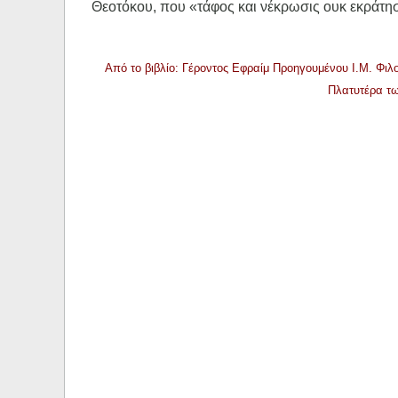
Θεοτόκου, που «τάφος και νέκρωσις ουκ εκράτη
Από το βιβλίο: Γέροντος Εφραίμ Προηγουμένου Ι.Μ. Φιλο
Πλατυτέρα τ