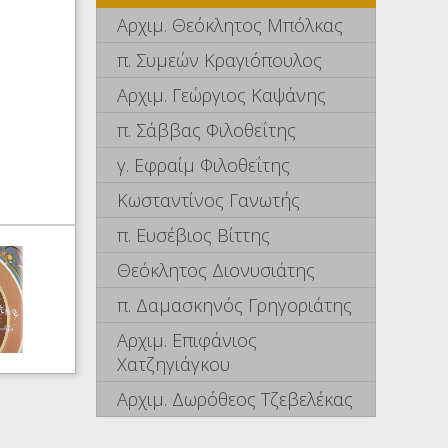
Αρχιμ. Θεόκλητος Μπόλκας
π. Συμεών Κραγιόπουλος
Αρχιμ. Γεώργιος Καψάνης
π. Σάββας Φιλοθεΐτης
γ. Εφραίμ Φιλοθεΐτης
Κωσταντίνος Γανωτής
π. Ευσέβιος Βίττης
Θεόκλητος Διονυσιάτης
π. Δαμασκηνός Γρηγοριάτης
Αρχιμ. Επιφάνιος
Χατζηγιάγκου
Αρχιμ. Δωρόθεος Τζεβελέκας