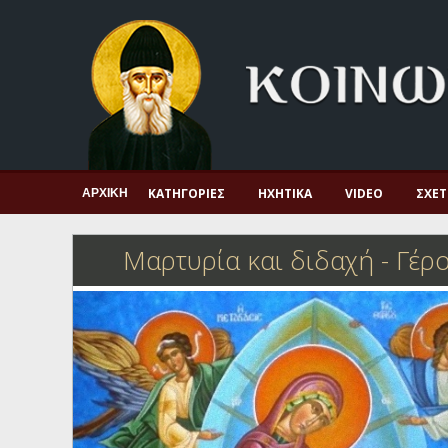
Αρχική
Πνευματική ζωή
Μαρτυρία και διδαχή
Λατρεία και προσευχή
Πατερικό ανθολόγιο
ΚΑΤΗΓΟΡΊΕΣ
ΗΧΗΤΙΚΆ
VIDEO
ΣΧΕΤ
ΑΡΧΙΚΉ
Αγιολόγιο – Εορτολόγιο
Μαρτυρία και διδαχή
-
Γέρο
Γέροντες
Η πίστη στην εποχή μας
Ορθόδοξη οικογένεια
Ορθόδοξο προσκυνητάριο
Σκέψεις-προβληματισμοί