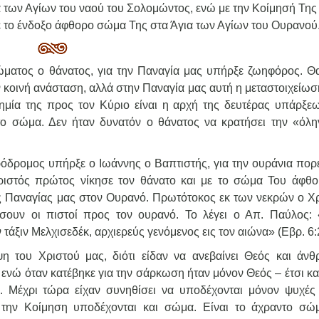
α των Αγίων του ναού του Σολομώντος, ενώ με την Κοίμησή Της
ε το ένδοξο άφθορο σώμα Της στα Άγια των Αγίων του Ουρανού
ματος ο θάνατος, για την Παναγία μας υπήρξε ζωηφόρος. Θα 
 κοινή ανάσταση, αλλά στην Παναγία μας αυτή η μεταστοιχείωση
ημία της προς τον Κύριο είναι η αρχή της δευτέρας υπάρξεω
το σώμα. Δεν ήταν δυνατόν ο θάνατος να κρατήσει την «όλ
ρόδρομος υπήρξε ο Ιωάννης ο Βαπτιστής, για την ουράνια πορε
ιστός πρώτος νίκησε τον θάνατο και με το σώμα Του άφθο
ς Παναγίας μας στον Ουρανό. Πρωτότοκος εκ των νεκρών ο Χρ
άσουν οι πιστοί προς τον ουρανό. Το λέγει ο Απ. Παύλος:
άξιν Μελχισεδέκ, αρχιερεύς γενόμενος εις τον αιώνα» (Εβρ. 6:
η του Χριστού μας, διότι είδαν να ανεβαίνει Θεός και άν
ενώ όταν κατέβηκε για την σάρκωση ήταν μόνον Θεός – έτσι κα
. Μέχρι τώρα είχαν συνηθίσει να υποδέχονται μόνον ψυχές
την Κοίμηση υποδέχονται και σώμα. Είναι το άχραντο σώ