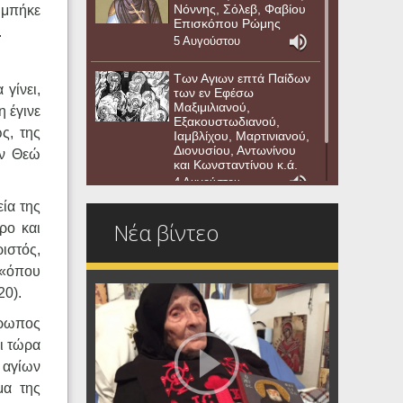
Νόννης, Σόλεβ, Φαβίου
 μπήκε
Επισκόπου Ρώμης
.
5 Αυγούστου
Των Αγιων επτά Παίδων
γίνει,
των εν Εφέσω
Μαξιμιλιανού,
 έγινε
Εξακουστωδιανού,
ς, της
Ιαμβλίχου, Μαρτινιανού,
Διονυσίου, Αντωνίνου
ην Θεώ
και Κωνσταντίνου κ.ά.
4 Αυγούστου
ία της
Νέα βίντεο
ρο και
ιστός,
 «όπου
20).
θρωπος
ι τώρα
 αγίων
μα της