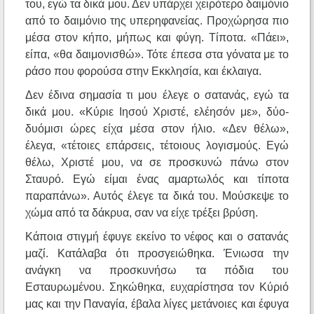
του, εγώ τα δικά μου. Δεν υπάρχει χειρότερο δαιμόνιο
από το δαιμόνιο της υπερηφανείας. Προχώρησα πιο
μέσα στον κήπο, μήπως και φύγη. Τίποτα. «Πάει»,
είπα, «θα δαιμονισθώ». Τότε έπεσα στα γόνατα με το
ράσο που φορούσα στην Εκκλησία, και έκλαιγα.
Δεν έδινα σημασία τι μου έλεγε ο σατανάς, εγώ τα
δικά μου. «Κύριε Ιησού Χριστέ, ελέησόν με», δύο-
δυόμισι ώρες είχα μέσα στον ήλιο. «Δεν θέλω»,
έλεγα, «τέτοιες επάρσεις, τέτοιους λογισμούς. Εγώ
θέλω, Χριστέ μου, να σε προσκυνώ πάνω στον
Σταυρό. Εγώ είμαι ένας αμαρτωλός και τίποτα
παραπάνω». Αυτός έλεγε τα δικά του. Μούσκεψε το
χώμα από τα δάκρυα, σαν να είχε τρέξει βρύση.
Κάποια στιγμή έφυγε εκείνο το νέφος και ο σατανάς
μαζί. Κατάλαβα ότι προσγειώθηκα. Ένιωσα την
ανάγκη να προσκυνήσω τα πόδια του
Εσταυρωμένου. Σηκώθηκα, ευχαρίστησα τον Κύριό
μας και την Παναγία, έβαλα λίγες μετάνοιες και έφυγα