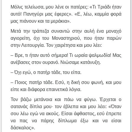
Μόλις τελείωσα, μου λένε οι πατέρες: «Τι Τριάδι ήταν
αυτό! Πανηγύρι μας έφερες». «Ε, λέω, καμμία φορά
μας πιάνουν και τα μεράκια».
Μετά την τράπεζα συναντώ στην αυλή ένα μοναχό
αγιορείτη, όχι του Μοναστηριού, που ήταν παρών
στην Λειτουργία. Τον χαιρέτησα και μου λέει:
– Βρε, τι ήταν αυτό σήμερα! Τι ωραία ψαλμωδία! Μας
ανέβασες στον ουρανό. Νιώσαμε κατάνυξη.
– Όχι εγώ, ο πατήρ τάδε, του είπα.
– Ποιος πατήρ τάδε. Εσύ, η δική σου φωνή, και μου
είπε και διάφορα επαινετικά λόγια.
Τον βάζω μετάνοια και πάω να φύγω. Έρχεται ο
σατανάς δίπλα μου· τον έβλεπα και μου λέει: «Όταν
σου λέω εγώ να ακούς. Είσαι άφθαστος, εσύ έπρεπε
να πας να πάρης δίπλωμα έξω και να είσαι
δάσκαλος».