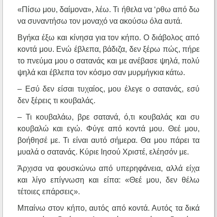
«Πίσω μου, δαίμονα», λέω. Τι ήθελα να ‘ρθω από δω
να συναντήσω τον μοναχό να ακούσω όλα αυτά.
Βγήκα έξω και κίνησα για τον κήπο. Ο διάβολος από
κοντά μου. Ενώ έβλεπα, βάδιζα, δεν ξέρω πώς, πήρε
το πνεύμα μου ο σατανάς και με ανέβασε ψηλά, πολύ
ψηλά και έβλεπα τον κόσμο σαν μυρμήγκια κάτω.
– Εσύ δεν είσαι τυχαίος, μου έλεγε ο σατανάς, εσύ
δεν ξέρεις τι κουβαλάς.
– Τι κουβαλάω, βρε σατανά, ό,τι κουβαλάς και συ
κουβαλώ και εγώ. Φύγε από κοντά μου. Θεέ μου,
βοήθησέ με. Τι είναι αυτό σήμερα. Θα μου πάρει τα
μυαλά ο σατανάς. Κύριε Ιησού Χριστέ, ελέησόν με.
Άρχισα να φουσκώνω από υπερηφάνεια, αλλά είχα
και λίγο επίγνωση και είπα: «Θεέ μου, δεν θέλω
τέτοιες επάρσεις».
Μπαίνω στον κήπο, αυτός από κοντά. Αυτός τα δικά