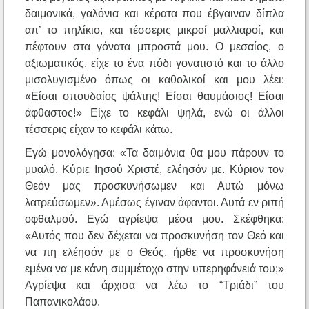
δαιμονικά, γαλόνια και κέρατα που έβγαιναν δίπλα
απ’ το πηλίκιο, και τέσσερις μικροί μαλλιαροί, και
πέφτουν στα γόνατα μπροστά μου. Ο μεσαίος, ο
αξιωματικός, είχε το ένα πόδι γονατιστό και το άλλο
μισολυγισμένο όπως οι καθολικοί και μου λέει:
«Είσαι σπουδαίος ψάλτης! Είσαι θαυμάσιος! Είσαι
άφθαστος!» Είχε το κεφάλι ψηλά, ενώ οι άλλοι
τέσσερις είχαν το κεφάλι κάτω.
Εγώ μονολόγησα: «Τα δαιμόνια θα μου πάρουν το
μυαλό. Κύριε Ιησού Χριστέ, ελέησόν με. Κύριον τον
Θεόν μας προσκυνήσωμεν και Αυτώ μόνω
λατρεύσωμεν». Αμέσως έγιναν άφαντοι. Αυτά εν ριπή
οφθαλμού. Εγώ αγρίεψα μέσα μου. Σκέφθηκα:
«Αυτός που δεν δέχεται να προσκυνήση τον Θεό και
να πη ελέησόν με ο Θεός, ήρθε να προσκυνήση
εμένα να με κάνη συμμέτοχο στην υπερηφάνειά του;»
Αγρίεψα και άρχισα να λέω το “Τριάδι” του
Παπανικολάου.