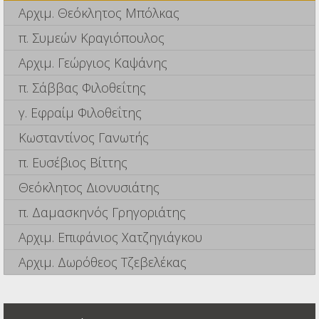
Αρχιμ. Θεόκλητος Μπόλκας
π. Συμεών Κραγιόπουλος
Αρχιμ. Γεώργιος Καψάνης
π. Σάββας Φιλοθεΐτης
γ. Εφραίμ Φιλοθεΐτης
Κωσταντίνος Γανωτής
π. Ευσέβιος Βίττης
Θεόκλητος Διονυσιάτης
π. Δαμασκηνός Γρηγοριάτης
Αρχιμ. Επιφάνιος Χατζηγιάγκου
Αρχιμ. Δωρόθεος Τζεβελέκας