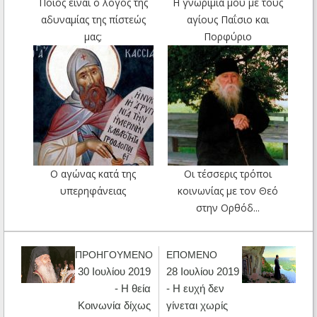
Ποιος είναι ο λόγος της
Η γνωριμία μου με τους
αδυναμίας της πίστεώς
αγίους Παΐσιο και
μας;
Πορφύριο
Ο αγώνας κατά της
Οι τέσσερις τρόποι
υπερηφάνειας
κοινωνίας με τον Θεό
στην Ορθόδ...
ΠΡΟΗΓΟΥΜΕΝΟ
ΕΠΟΜΕΝΟ
30 Ιουλίου 2019
28 Ιουλίου 2019
- Η θεία
- Η ευχή δεν
Κοινωνία δίχως
γίνεται χωρίς