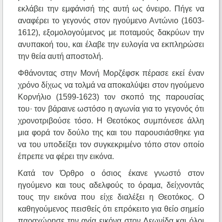
εκλάβει την εμφάνισή της αυτή ως όνειρο. Πήγε να
αναφέρει το γεγονός στον ηγούμενο Αντώνιο (1603-
1612), εξομολογούμενος με ποταμούς δακρύων την
ανυπακοή του, και έλαβε την ευλογία να εκπληρώσει
την θεία αυτή αποστολή.
Φθάνοντας στην Μονή Μορζέφσκ πέρασε εκεί έναν
χρόνο δίχως να τολμά να αποκαλύψει στον ηγούμενο
Κορνήλιο (1599-1623) τον σκοπό της παρουσίας
του· τον βάραινε ωστόσο η αγωνία για το γεγονός ότι
χρονοτριβούσε τόσο. Η Θεοτόκος συμπόνεσε άλλη
μια φορά τον δούλο της και του παρουσιάσθηκε για
να του υποδείξει τον συγκεκριμένο τόπο στον οποίο
έπρεπε να φέρει την εικόνα.
Κατά τον Όρθρο ο όσιος έκανε γνωστό στον
ηγούμενο και τους αδελφούς το όραμα, δείχνοντάς
τους την εικόνα που είχε διαλέξει η Θεοτόκος. Ο
καθηγούμενος πεισθείς ότι επρόκειτο για θείο σημείο
παραχώρησε την αγία εικόνα στον Λεωνίδα και όλοι