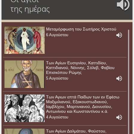
της ημέρας
Μεταμόρφωση του Σωτήρος Χριστού
6 Αυγούστου
Των Αγίων Ευσιγνίου, Καττιδίου,
Καττιδιανού, Νόννης, Σόλεβ, Φαβίου
Επισκόπου Ρώμης
5 Αυγούστου
Των Αγιων επτά Παίδων των εν Εφέσω
Μαξιμιλιανού, Εξακουστωδιανού,
Ιαμβλίχου, Μαρτινιανού, Διονυσίου,
Αντωνίνου και Κωνσταντίνου κ.ά.
4 Αυγούστου
Των Αγίων Δαλμάτου, Φαύστου,