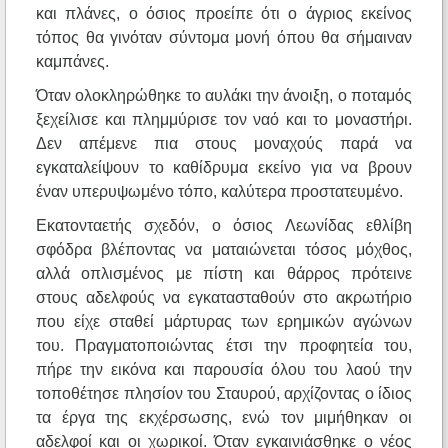
και πλάνες, ο όσιος προείπε ότι ο άγριος εκείνος
τόπος θα γινόταν σύντομα μονή όπου θα σήμαιναν
καμπάνες.
Όταν ολοκληρώθηκε το αυλάκι την άνοιξη, ο ποταμός
ξεχείλισε και πλημμύρισε τον ναό και το μοναστήρι.
Δεν απέμενε πια στους μοναχούς παρά να
εγκαταλείψουν το καθίδρυμα εκείνο για να βρουν
έναν υπερυψωμένο τόπο, καλύτερα προστατευμένο.
Εκατονταετής σχεδόν, ο όσιος Λεωνίδας εθλίβη
σφόδρα βλέποντας να ματαιώνεται τόσος μόχθος,
αλλά οπλισμένος με πίστη και θάρρος πρότεινε
στους αδελφούς να εγκατασταθούν στο ακρωτήριο
που είχε σταθεί μάρτυρας των ερημικών αγώνων
του. Πραγματοποιώντας έτσι την προφητεία του,
πήρε την εικόνα και παρουσία όλου του λαού την
τοποθέτησε πλησίον του Σταυρού, αρχίζοντας ο ίδιος
τα έργα της εκχέρσωσης, ενώ τον μιμήθηκαν οι
αδελφοί και οι χωρικοί. Όταν εγκαινιάσθηκε ο νέος