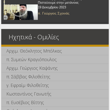
Πιστεύουμε στην μετάνοια;
19 Δεκεμβρίου 2023
π. Γεώργιος Σχοινάς
Ηχητικά - Ομιλίες
Αρχιμ. Θεόκλητος Μπόλκας
π. Συμεών Κραγιόπουλος
Αρχιμ. Γεώργιος Καψάνης
π. Σάββας Φιλοθεΐτης
γ. Εφραίμ Φιλοθεΐτης
Κωσταντίνος Γανωτής
π. Ευσέβιος Βίττης