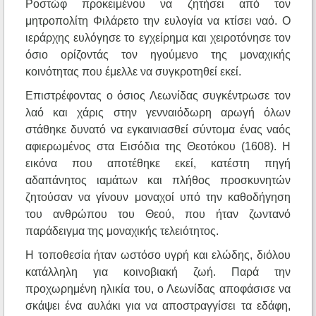
Ροστώφ προκειμένου να ζητήσει από τον
μητροπολίτη Φιλάρετο την ευλογία να κτίσει ναό. Ο
ιεράρχης ευλόγησε το εγχείρημα και χειροτόνησε τον
όσιο ορίζοντάς τον ηγούμενο της μοναχικής
κοινότητας που έμελλε να συγκροτηθεί εκεί.
Επιστρέφοντας ο όσιος Λεωνίδας συγκέντρωσε τον
λαό και χάρις στην γενναιόδωρη αρωγή όλων
στάθηκε δυνατό να εγκαινιασθεί σύντομα ένας ναός
αφιερωμένος στα Εισόδια της Θεοτόκου (1608). Η
εικόνα που αποτέθηκε εκεί, κατέστη πηγή
αδαπάνητος ιαμάτων και πλήθος προσκυνητών
ζητούσαν να γίνουν μοναχοί υπό την καθοδήγηση
του ανθρώπου του Θεού, που ήταν ζωντανό
παράδειγμα της μοναχικής τελειότητος.
Η τοποθεσία ήταν ωστόσο υγρή και ελώδης, διόλου
κατάλληλη για κοινοβιακή ζωή. Παρά την
προχωρημένη ηλικία του, ο Λεωνίδας αποφάσισε να
σκάψει ένα αυλάκι για να αποστραγγίσει τα εδάφη,