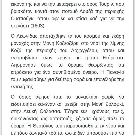
εικόνα της και να την μεταφέρει στο όρος Τουρίν, που
βρισκόταν κοντά στον ποταμό Λουζά της περιοχής
Ουστιούγκ, όπου όφειλε να κτίσει ναό για να την
στεγάσει (1603).
Ο Λεωνίδας αποτάχθηκε τα του κόσμου και εκάρη
μοναχός στην Μονή Κοζεοζέρκ, στο νησί της λίμνης
Κοζά της περιοχής του Αρχαγγέλου, όπου και
εγκαταβίωσε έναν χρόνο με τρόπο θεάρεστο.
Λησμόνησε όμως το όραμα, θεωρώντας ότι
επρόκειτο για ένα συνηθισμένο όνειρο. Η Παναγία
του εμφανίσθηκε για δεύτερη φορά και επανέλαβε την
εντολή της.
Ο όσιος άφησε τότε το μοναστήρι χωρίς να
ειδοποιήσει κανέναν και μετέβη στην Μονή Σολοφκί,
στην Λευκή Θάλασσα. Έζησε εκεί χρόνους τρεις,
διακονώντας ως αρτοποιός, ξέχασε όμως πάλι το
όραμα. Η Θεοτόκος του παρουσιάσθηκε εκ νέου και
με τόσο ζωντανό τρόπο, ώστε δεν μπορούσε πια να