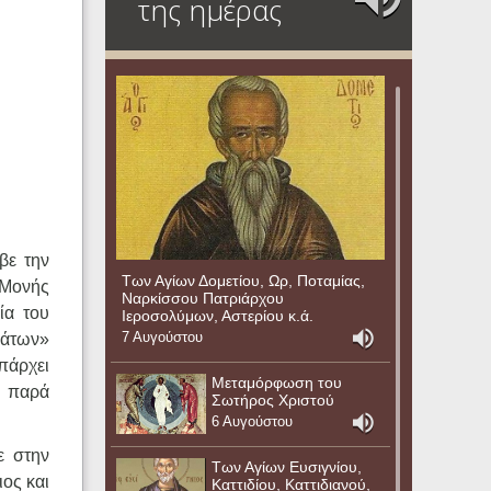
της ημέρας
βε την
Των Αγίων Δομετίου, Ωρ, Ποταμίας,
 Μονής
Ναρκίσσου Πατριάρχου
ία του
Ιεροσολύμων, Αστερίου κ.ά.
7 Αυγούστου
δάτων»
υπάρχει
Μεταμόρφωση του
ι παρά
Σωτήρος Χριστού
6 Αυγούστου
ε στην
Των Αγίων Ευσιγνίου,
ος και
Καττιδίου, Καττιδιανού,