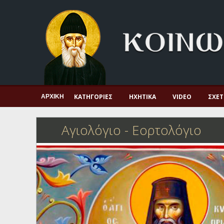
Αρχική
Πνευματική ζωή
Μαρτυρία και διδαχή
Λατρεία και προσευχή
Πατερικό ανθολόγιο
ΚΑΤΗΓΟΡΊΕΣ
ΗΧΗΤΙΚΆ
VIDEO
ΣΧΕΤ
ΑΡΧΙΚΉ
Αγιολόγιο – Εορτολόγιο
Αγιολόγιο - Εορτολόγιο
Γέροντες
Η πίστη στην εποχή μας
Ορθόδοξη οικογένεια
Ορθόδοξο προσκυνητάριο
Σκέψεις-προβληματισμοί