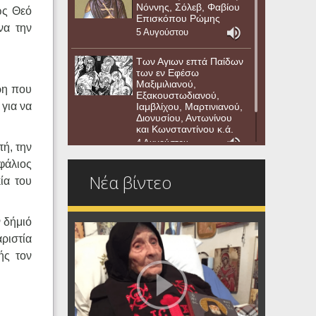
Νόννης, Σόλεβ, Φαβίου
ως Θεό
Επισκόπου Ρώμης
να την
5 Αυγούστου
Των Αγιων επτά Παίδων
των εν Εφέσω
Μαξιμιλιανού,
ρη που
Εξακουστωδιανού,
 για να
Ιαμβλίχου, Μαρτινιανού,
Διονυσίου, Αντωνίνου
και Κωνσταντίνου κ.ά.
4 Αυγούστου
τή, την
φάλιος
Νέα βίντεο
ία του
 δήμιό
ριστία
ής τον