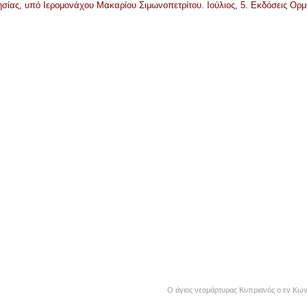
σίας, υπό Ιερομονάχου Μακαρίου Σιμωνοπετρίτου. Ιούλιος, 5. Εκδόσεις Ορμ
Ο άγιος νεομάρτυρας Κυπριανός ο εν Κων