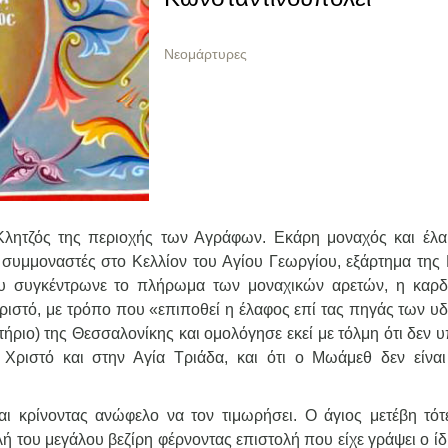
Νεομάρτυρες
Κλητζός της περιοχής των Αγράφων. Εκάρη μοναχός και έλα
 συμμοναστές στο Κελλίον του Αγίου Γεωργίου, εξάρτημα της
υ συγκέντρωνε το πλήρωμα των μοναχικών αρετών, η καρδ
Χριστό, με τρόπο που «επιποθεί η έλαφος επί τας πηγάς των υ
στήριο) της Θεσσαλονίκης και ομολόγησε εκεί με τόλμη ότι δεν 
Χριστό και στην Αγία Τριάδα, και ότι ο Μωάμεθ δεν είνα
αι κρίνοντας ανώφελο να τον τιμωρήσει. Ο άγιος μετέβη τότ
του μεγάλου βεζίρη φέρνοντας επιστολή που είχε γράψει ο ίδι