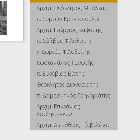
Αρχιμ. Θεόκλητος Μπόλκας
π. Συμεών Κραγιόπουλος
Αρχιμ. Γεώργιος Καψάνης
π. Σάββας Φιλοθεΐτης
γ. Εφραίμ Φιλοθεΐτης
Κωσταντίνος Γανωτής
π. Ευσέβιος Βίττης
Θεόκλητος Διονυσιάτης
π. Δαμασκηνός Γρηγοριάτης
Αρχιμ. Επιφάνιος
Χατζηγιάγκου
Αρχιμ. Δωρόθεος Τζεβελέκας