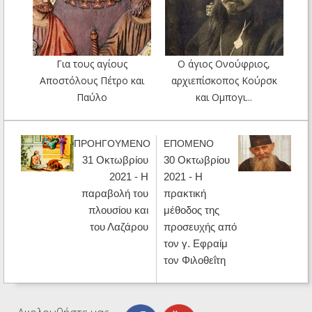
Για τους αγίους
Ο άγιος Ονούφριος,
Αποστόλους Πέτρο και
αρχιεπίσκοπος Κούρσκ
Παύλο
και Ομπογι...
ΠΡΟΗΓΟΥΜΕΝΟ
ΕΠΟΜΕΝΟ
31 Οκτωβρίου
30 Οκτωβρίου
2021 - Η
2021 - H
παραβολή του
πρακτική
πλουσίου και
μέθοδος της
του Λαζάρου
προσευχής από
τον γ. Εφραίμ
τον Φιλοθεΐτη