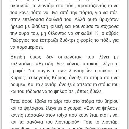
σκουντάει το λιοντάρι στο πόδι, προστάζοντάς το να
του κάνει τόπο να βγει από την πόρτα, για να πάει
στην επείγουσα δουλειά του. Αλλά αυτό βρυχόταν
ήρεμα με διάθεση φιλική και κουνούσε ταυτόχρονα
την ουρά του, μη θέλοντας να σηκωθεί. Κι ο αββάς
Γεώργιος του έσπρωξε δυό-τρεις φορές το πόδι, για
να παραμερίσει.
Επειδή όμως δεν σηκωνόταν, του λέγει με
καλωσύνη: «Επειδή δεν κάνεις υπακοή, λέγει η
Γραφή· “τα σαγόνια των λιονταριών ετσάκισε ο
Κύριος”, ευλογητός Κύριος, άνοιξε το στόμα σου να
δούμε». Και το λιοντάρι άνοιξε διάπλατα το στόμα του
και του τόδωσε να το ψηλαφίσει, όπως ήθελε.
Τότε, αφού έβαλε το χέρι του στο στόμα του θηρίου
και το ψηλάφισε, έλεγε με σιγουριά: «Σαν να ψηλαφεί
κανείς πάσσαλο στον τοίχο που κουνιέται, έτσι είναι
και τα σαγόνια του λιονταριού». Τότε το λιοντάρι
σηκώθηκε και πήρε δρόμο, κι αυτός βγήκε κι έκανε τη