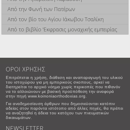
Από την Φωνή των Πατέρων
Από τον βίο του Αγίου Ιάκωβου Τσαλίκη
Από το βιβλίο 'Εκφρασις μοναχικής εμπειρίας
ΟΡΟΙ ΧΡΗΣΗΣ
Επιτρέπεται η χρήση, διάθεση και αναπαραγωγή του υλικού
του ιστοχώρου για μη εμπορικούς σκοπους, αρκεί να
διατηρείται το αρχικό νόημα χωρίς περικοπές που πιθανόν
να το αλλοιώνουν με βασική προϋπόθεση την αναφορά
στην πηγή www.koinoniaorthodoxias.org.
Για αναδημοσίευση άρθρων που δημοσιεύονται κατόπιν
αδείας στον παρόντα ιστότοπο από άλλες πηγές, θα πρέπει
να αναζητηθεί η άδεια του κατόχου των πνευματικών
δικαιωμάτων.
NEWSLETTER