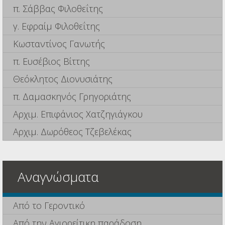
π. Σάββας Φιλοθεΐτης
γ. Εφραίμ Φιλοθεΐτης
Κωσταντίνος Γανωτής
π. Ευσέβιος Βίττης
Θεόκλητος Διονυσιάτης
π. Δαμασκηνός Γρηγοριάτης
Αρχιμ. Επιφάνιος Χατζηγιάγκου
Αρχιμ. Δωρόθεος Τζεβελέκας
Αναγνώσματα
Από το Γεροντικό
Από την Αγιορείτικη παράδοση