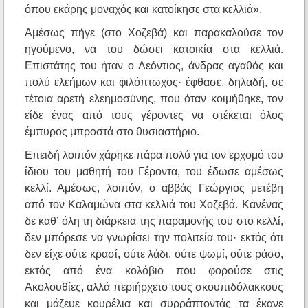
όπου εκάρης μοναχός και κατοίκησε στα κελλιά».
Αμέσως πήγε (στο Χοζεβά) και παρακαλούσε τον
ηγούμενο, να του δώσει κατοικία στα κελλιά.
Επιστάτης του ήταν ο Λεόντιος, άνδρας αγαθός και
πολύ ελεήμων και φιλόπτωχος· έφθασε, δηλαδή, σε
τέτοια αρετή ελεημοσύνης, που όταν κοιμήθηκε, τον
είδε ένας από τους γέροντες να στέκεται όλος
έμπυρος μπροστά στο θυσιαστήριο.
Επειδή λοιπόν χάρηκε πάρα πολύ για τον ερχομό του
ίδιου του μαθητή του Γέροντα, του έδωσε αμέσως
κελλί. Αμέσως, λοιπόν, ο αββάς Γεώργιος μετέβη
από τον Καλαμώνα στα κελλιά του Χοζεβά. Κανένας
δε καθ’ όλη τη διάρκεια της παραμονής του στο κελλί,
δεν μπόρεσε να γνωρίσει την πολιτεία του· εκτός ότι
δεν είχε ούτε κρασί, ούτε λάδι, ούτε ψωμί, ούτε ράσο,
εκτός από ένα κολόβιο που φορούσε στις
Ακολουθίες, αλλά περιήρχετο τους σκουπιδόλακκους
και μάζευε κουρέλια και συρράπτοντάς τα έκανε