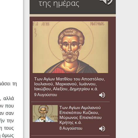
της ημέρας
Των Αγίων Ματθίου του Αποστόλου,
μάσει τη
Ιουλιανού, Μαρκιανού, Ιωάννου,
Ιακώβου, Αλεξίου, Δημητρίου κ.ά.
9 Αυγούστου
, αλλά
όν που
Των Αγίων Αιμιλιανού
Επισκόπου Κυζίκου,
αν σαν
Μύρωνος Επισκόπου
ήν την
Κρήτης κ.ά.
η τους
8 Αυγούστου
δή όμως