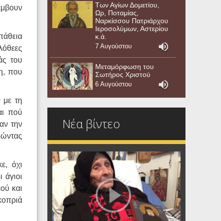
Των Αγίων Δομετίου,
έμβουν
Ωρ, Ποταμίας,
Ναρκίσσου Πατριάρχου
Ιεροσολύμων, Αστερίου
πάθεια
κ.ά.
7 Αυγούστου
ιλόθεες
άς του
Μεταμόρφωση του
η, που
Σωτήρος Χριστού
6 Αυγούστου
 με τη
αι πού
Νέα βίντεο
σαν την
νοώντας
ε, όχι
 άγιοι
ού και
κοπριά