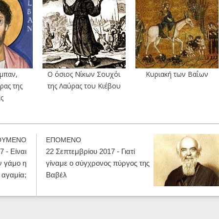
μπαν,
Ο όσιος Νίκων Σουχόι
Κυριακή των Βαΐων
ρας της
της Λαύρας του Κιέβου
ς
ΟΥΜΕΝΟ
ΕΠΟΜΕΝΟ
 - Eίναι
22 Σεπτεμβρίου 2017 - Γιατί
ν γάμο η
γίναμε ο σύγχρονος πύργος της
αγαμία;
Βαβέλ