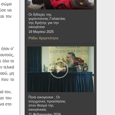
ο σώμα
ύσε να
Οι διδαχές της
αι τον
γερόντισσας Γαλακτίας
της Κρήτης για την
οικογένεια
19 Μαρτίου 2025
Ράδιο Χρηστότητα
 ήταν σ’
 αυτούς,
ε όλο το
ν τελικά
ναού, μη
α που το
μά του,
Ποιά οικογενεια ; Οι
μα του
σύγχρονες προκλήσεις
να στο
στον θεσμό της
οικογένειας
11 Φεβρουαρίου 2024