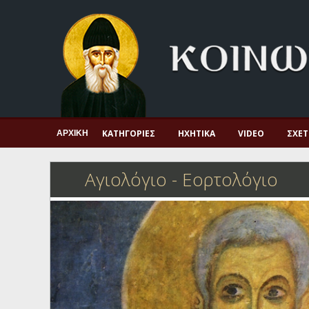
Αρχική
Πνευματική ζωή
Μαρτυρία και διδαχή
Λατρεία και προσευχή
Πατερικό ανθολόγιο
ΚΑΤΗΓΟΡΊΕΣ
ΗΧΗΤΙΚΆ
VIDEO
ΣΧΕΤ
ΑΡΧΙΚΉ
Αγιολόγιο – Εορτολόγιο
Αγιολόγιο - Εορτολόγιο
Γέροντες
Η πίστη στην εποχή μας
Ορθόδοξη οικογένεια
Ορθόδοξο προσκυνητάριο
Σκέψεις-προβληματισμοί