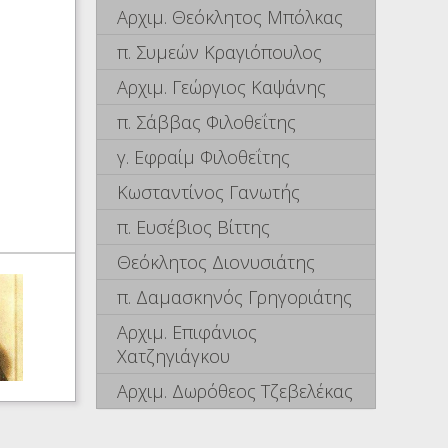
Αρχιμ. Θεόκλητος Μπόλκας
π. Συμεών Κραγιόπουλος
Αρχιμ. Γεώργιος Καψάνης
π. Σάββας Φιλοθεΐτης
γ. Εφραίμ Φιλοθεΐτης
Κωσταντίνος Γανωτής
π. Ευσέβιος Βίττης
Θεόκλητος Διονυσιάτης
π. Δαμασκηνός Γρηγοριάτης
Αρχιμ. Επιφάνιος
Χατζηγιάγκου
Αρχιμ. Δωρόθεος Τζεβελέκας