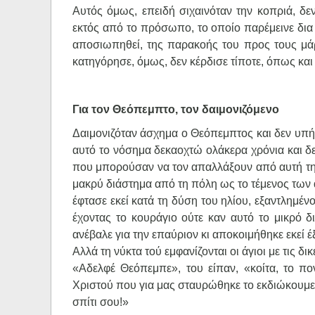
Αυτός όμως, επειδή σιχαινόταν την κοπριά, δε
εκτός από το πρόσωπο, το οποίο παρέμεινε δια
αποσιωπηθεί, της παρακοής του προς τους μάρτ
κατηγόρησε, όμως, δεν κέρδισε τίποτε, όπως κα
Για τον Θεόπεμπτο, τον δαιμονιζόμενο
Δαιμονιζόταν άσχημα ο Θεόπεμπτος και δεν υπήρ
αυτό το νόσημα δεκαοχτώ ολάκερα χρόνια και δε
που μπορούσαν να τον απαλλάξουν από αυτή τη 
μακρύ διάστημα από τη πόλη ως το τέμενος των α
έφτασε εκεί κατά τη δύση του ηλίου, εξαντλημ
έχοντας το κουράγιο ούτε καν αυτό το μικρό 
ανέβαλε για την επαύριον κι αποκοιμήθηκε εκεί έ
Αλλά τη νύκτα τού εμφανίζονται οι άγιοι με τις δ
«Αδελφέ Θεόπεμπε», του είπαν, «κοίτα, το πο
Χριστού που για μας σταυρώθηκε το εκδιώκουμε 
σπίτι σου!»