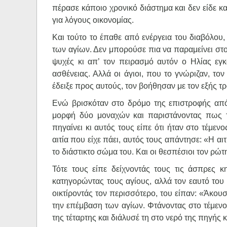
πέρασε κάποιο χρονικό διάστημα και δεν είδε κ
για λόγους οικονομίας.
Και τούτο το έπαθε από ενέργεια του διαβόλου,
των αγίων. Δεν μπορούσε πια να παραμείνει στο 
ψυχές κι απ’ τον πειρασμό αυτόν ο Ηλίας εγκ
ασθένειας. Αλλά οι άγιοι, που το γνώριζαν, τ
έδειξε προς αυτούς, τον βοήθησαν με τον εξής τ
Ενώ βρισκόταν στο δρόμο της επιστροφής από
μορφή δύο μοναχών και παριστάνοντας πως τ
πηγαίνει κι αυτός τους είπε ότι ήταν στο τέμεν
αιτία που είχε πάει, αυτός τους απάντησε: «Η αι
το διάστικτο σώμα του. Και οι θεσπέσιοι τον ρώτ
Τότε τους είπε δείχνοντάς τους τις άσπρες κ
κατηγορώντας τους αγίους, αλλά τον εαυτό του 
οικτίροντάς τον περισσότερο, του είπαν: «Άκου
την επέμβαση των αγίων. Φτάνοντας στο τέμενο
της τέταρτης και διάλυσέ τη στο νερό της πηγής 