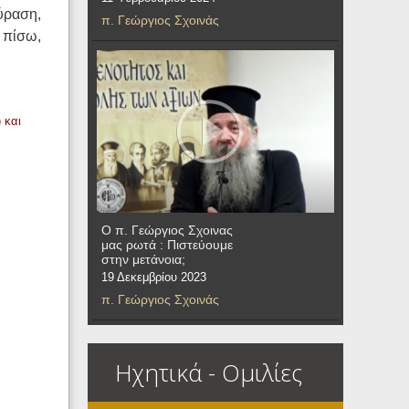
ούραση,
π. Γεώργιος Σχοινάς
 πίσω,
 και
Ο π. Γεώργιος Σχοινας
μας ρωτά : Πιστεύουμε
στην μετάνοια;
19 Δεκεμβρίου 2023
π. Γεώργιος Σχοινάς
Ηχητικά - Ομιλίες