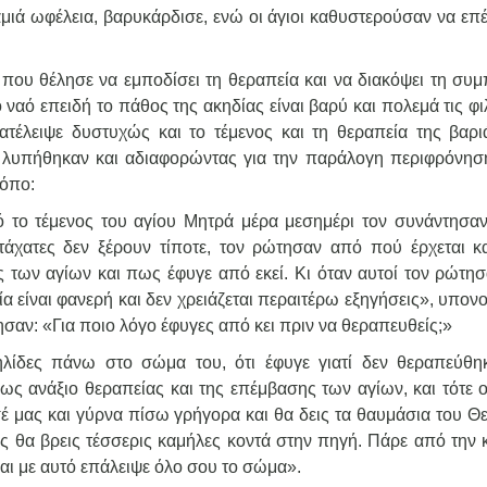
αμιά ωφέλεια, βαρυκάρδισε, ενώ οι άγιοι καθυστερούσαν να επ
 που θέλησε να εμποδίσει τη θεραπεία και να διακόψει τη συμ
ναό επειδή το πάθος της ακηδίας είναι βαρύ και πολεμά τις φ
ατέλειψε δυστυχώς και το τέμενος και τη θεραπεία της βαρι
ον λυπήθηκαν και αδιαφορώντας για την παράλογη περιφρόνησ
ρόπο:
 το τέμενος του αγίου Μητρά μέρα μεσημέρι τον συνάντησαν
άχατες δεν ξέρουν τίποτε, τον ρώτησαν από πού έρχεται κ
ος των αγίων και πως έφυγε από εκεί. Κι όταν αυτοί τον ρώτη
τία είναι φανερή και δεν χρειάζεται περαιτέρω εξηγήσεις», υπο
ησαν: «Για ποιο λόγο έφυγες από κει πριν να θεραπευθείς;»
ηλίδες πάνω στο σώμα του, ότι έφυγε γιατί δεν θεραπεύθηκ
ως ανάξιο θεραπείας και της επέμβασης των αγίων, και τότε οι
σέ μας και γύρνα πίσω γρήγορα και θα δεις τα θαυμάσια του Θε
ς θα βρεις τέσσερις καμήλες κοντά στην πηγή. Πάρε από την 
και με αυτό επάλειψε όλο σου το σώμα».