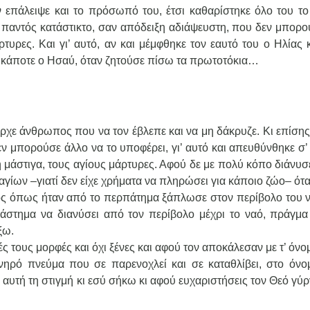
ν επάλειψε και το πρόσωπό του, έτσι καθαρίστηκε όλο του τ
 παντός κατάστικτο, σαν απόδειξη αδιάψευστη, που δεν μπορο
υρες. Και γι’ αυτό, αν και μέμφθηκε τον εαυτό του ο Ηλίας κ
ι κάποτε ο Ησαύ, όταν ζητούσε πίσω τα πρωτοτόκια…
χε άνθρωπος που να τον έβλεπε και να μη δάκρυζε. Κι επίσης
ν μπορούσε άλλο να το υποφέρει, γι’ αυτό και απευθύνθηκε σ’
μάστιγα, τους αγίους μάρτυρες. Αφού δε με πολύ κόπο διάνυσ
γίων –γιατί δεν είχε χρήματα να πληρώσει για κάποιο ζώο– ότα
ένος όπως ήταν από το περπάτημα ξάπλωσε στον περίβολο του 
διάστημα να διανύσει από τον περίβολο μέχρι το ναό, πράγμ
ξω.
ικές τους μορφές και όχι ξένες και αφού τον αποκάλεσαν με τ’ όνο
νηρό πνεύμα που σε παρενοχλεί και σε καταθλίβει, στο όνο
αυτή τη στιγμή κι εσύ σήκω κι αφού ευχαριστήσεις τον Θεό γύρ