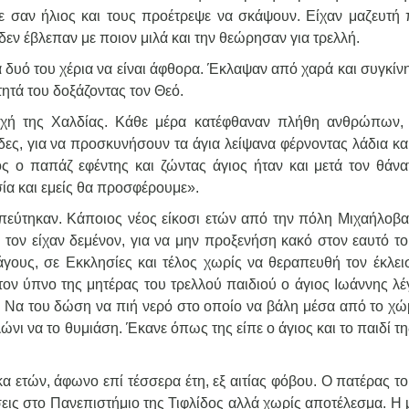
 σαν ήλιος και τους προέτρεψε να σκάψουν. Είχαν μαζευτή 
εν έβλεπαν με ποιον μιλά και την θεώρησαν για τρελλή.
α δυό του χέρια να είναι άφθορα. Έκλαψαν από χαρά και συγκίν
ητά του δοξάζοντας τον Θεό.
οχή της Χαλδίας. Κάθε μέρα κατέφθαναν πλήθη ανθρώπων,
δες, για να προσκυνήσουν τα άγια λείψανα φέρνοντας λάδια κα
ς ο παπάζ εφέντης και ζώντας άγιος ήταν και μετά τον θάνα
ία και εμείς θα προσφέρουμε».
απεύτηκαν. Κάποιος νέος είκοσι ετών από την πόλη Μιχαήλοβα
 τον είχαν δεμένον, για να μην προξενήση κακό στον εαυτό το
γους, σε Εκκλησίες και τέλος χωρίς να θεραπευθή τον έκλει
στον ύπνο της μητέρας του τρελλού παιδιού ο άγιος Ιωάννης λέ
αλά. Να του δώση να πιή νερό στο οποίο να βάλη μέσα από το χ
ώνι να το θυμιάση. Έκανε όπως της είπε ο άγιος και το παιδί τη
α ετών, άφωνο επί τέσσερα έτη, εξ αιτίας φόβου. Ο πατέρας τ
άσεις στο Πανεπιστήμιο της Τιφλίδος αλλά χωρίς αποτέλεσμα. Η