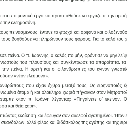
υ στο ποιμαντικό έργο και προσπαθούσε να εργάζεται την αρετή
 δε την ελεημοσύνη.
τους πεινασμένους, έντυνε τα φτωχά και ορφανά και φιλοξενού
ύ τους βοηθούσε να πληρώνουν τους φόρους. Για το καλό του 
ε πείνα. Ο π. Ιωάννης, ο καλός ποιμήν, φρόντισε να μην λείψ
γνωστούς του πλουσίους και συγκέντρωσε τα απαραίτητα, τα
 την πείνα. Η αρετή και οι φιλανθρωπίες του έγιναν γνωστέ
λούσαν «νέον ελεήμονα».
ανθρώπους που είχαν έχθρα μεταξύ τους. Ως ειρηνοποιός έγ
ονωμένα άτομα ή και ολόκληρα χωριά πήγαιναν στον Μητροπολ
έπεμπε στον π. Ιωάννη λέγοντας: «Πηγαίνετε σ’ εκείνον. 
σσα και θεία χάρι».
ζητώντας εκδίκηση και έφευγαν σαν αδελφοί αγαπημένοι. Ήταν 
ν σκανδάλων, αλλά φίλος και διδάσκαλος της αγάπης και της ειρ