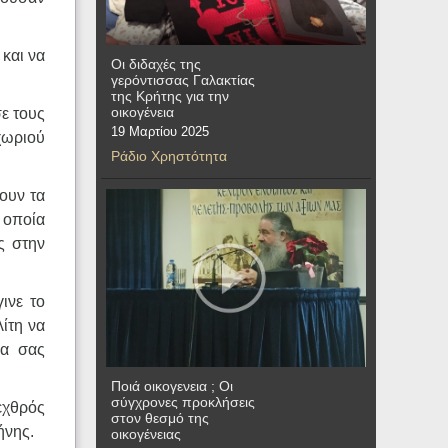
 και να
Οι διδαχές της
γερόντισσας Γαλακτίας
της Κρήτης για την
οικογένεια
σε τους
19 Μαρτίου 2025
χωριού
Ράδιο Χρηστότητα
ουν τα
 οποία
ς στην
ινε το
ίτη να
Θα σας
Ποιά οικογενεια ; Οι
σύγχρονες προκλήσεις
εχθρός
στον θεσμό της
ήνης.
οικογένειας