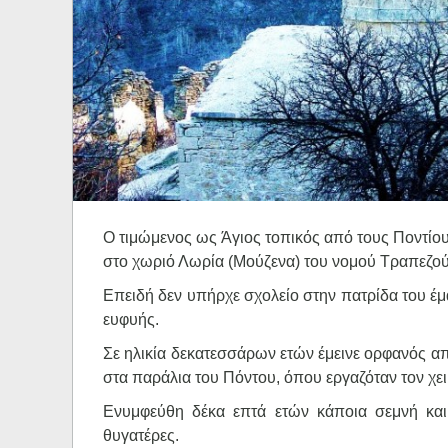
Ηχητικά
Ο τιμώμενος ως Άγιος τοπικός από τους Ποντίο
στο χωριό Λωρία (Μούζενα) του νομού Τραπεζούν
Επειδή δεν υπήρχε σχολείο στην πατρίδα του έμ
ευφυής.
Σε ηλικία δεκατεσσάρων ετών έμεινε ορφανός απ
στα παράλια του Πόντου, όπου εργαζόταν τον χει
Ενυμφεύθη δέκα επτά ετών κάποια σεμνή και 
θυγατέρες.