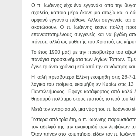
Ο π. Ιωάννης είχε ένα εγγονάκι από την θυγα
σχολείο, κάποια μέρα έκανε μια αταξία και ο δά
ορφανό εγγονάκι πέθανε. Άλλοι συγγενείς και 
σκοτώσουν. Ο π. Ιωάννης έκανε πολλή προσ
επαναστατημένους συγγενείς και να βγάλη α
πόνεσε, αλλά ως μαθητής του Χριστού, ως κήρυ
Το έτος 1900 μαζί με την πρεσβυτέρα του αξι
πανάγια προσκυνήματα των Αγίων Τόπων. Έμειν
έγινε τριάντα χρόνια μετά από την συνάντηση κ
Η καλή πρεσβυτέρα Ελένη εκοιμήθη στις 26-7-19
λογικό του ποίμνιο, εκοιμήθη εν Κυρίω στις 13
Παντελεήμονος. Έφυγε κατάφορτος από καλά έ
θησαυρό πολύτιμο στους πιστούς το ιερό του λε
Μετά τον ενταφιασμό, μια νύφη του π. Ιωάννου εί
Ύστερα από τρία έτη, ο π. Ιωάννης παρουσιάστηκ
τον αδελφό της την ανακομιδή των λειψάνων τ
Όταν πήγαν στο κοιμητήριο, είδαν τον π. Ιωάννη