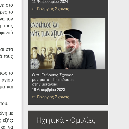
11 Φεβρουαρίου 2024
νε στο
π. Γεώργιος Σχοινάς
έρες το
να τον
η τους
ρφανού
αι στα
ά τους
τως το
Ο π. Γεώργιος Σχοινας
μας ρωτά : Πιστεύουμε
 αγίου
στην μετάνοια;
μα και
19 Δεκεμβρίου 2023
π. Γεώργιος Σχοινάς
 του.
κάνη με
Ηχητικά - Ομιλίες
 εξής:
 και να