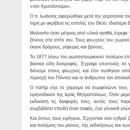
«νέο Χρυσόστομο».
Ο π. Ιωάννης αφιερώθηκε μετά την χειροτονία το
τηρή με ακρίβεια τις εντολές του Θεού, ιδιαίτερα
Μολονότι ήταν μέτριος από υλικά αγαθά, έτρεφε 
ξένους στο σπίτι του. Τους φτωχούς του χωριο
έκανε δρόμους, γέφυρες και βρύσες.
Το 1877 λόγω του ρωσσο­τουρκικού πολέμου έπεσ
βασικά είδη διατροφής. Έγραψε επιστολές σε 
διένειμε στους φτωχούς και έτσι σώθηκαν από
περιοχή του Πόντου και οι άνθρωποι τον αποκα
Ο πατήρ είχε το χάρισμα να συμφιλιώνη τους 
ειρηνοδικείο της Ιεράς Μητροπόλεως. Όταν μεμ
εκδικάση τις διαφορές τους, αυτός τους παρ
συμβιβάσει επειδή είναι σοφός, έχει γλυκειά γλώ
Και όντως τους ειρήνευε. Έρχονταν σαν εχθροί 
και πολέμιος του μίσους, της εκδικήσεως και τω