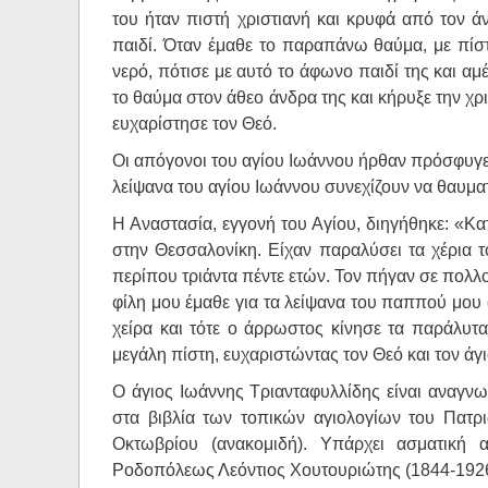
του ήταν πιστή χριστιανή και κρυφά από τον ά
παιδί. Όταν έμαθε το παραπάνω θαύμα, με πίστ
νερό, πότισε με αυτό το άφωνο παιδί της και αμ
το θαύμα στον άθεο άνδρα της και κήρυξε την χρι
ευχαρίστησε τον Θεό.
Οι απόγονοι του αγίου Ιωάννου ήρθαν πρόσφυγες 
λείψανα του αγίου Ιωάννου συνεχίζουν να θαυμα
Η Αναστασία, εγγονή του Αγίου, διηγήθηκε: «Κ
στην Θεσσαλονίκη. Είχαν παραλύσει τα χέρια το
περίπου τριάντα πέντε ετών. Τον πήγαν σε πολλο
φίλη μου έμαθε για τα λείψανα του παππού μου
χείρα και τότε ο άρρωστος κίνησε τα παράλυτα
μεγάλη πίστη, ευχαριστώντας τον Θεό και τον άγι
Ο άγιος Ιωάννης Τριανταφυλλίδης είναι αναγνω
στα βιβλία των τοπικών αγιολογίων του Πατρια
Οκτωβρίου (ανακομιδή). Υπάρχει ασματική
Ροδοπόλεως Λεόντιος Χουτουριώτης (1844-1926)