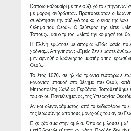
Κάποιο καλοκαίρι με την σύζυγό του πήγαιναν σ
με μορφή ανθρώπων. Προπορευόταν ο Ιωάννης.
συνάντησαν την σύζυγό του και ο ένας της λέγει:
θέλημα του Θεού». Ο δεύτερος της είπε: «Με
Τόπους», και ο τρίτος: «Μετά την κοίμησή του θ
Η Ελένη ερώτησε με απορία: «Πώς εσείς που ε
χρόνια;». Απήντησαν: «Εμείς δεν είμαστε άνθρ
μην αρνηθή ο Ιωάννης το μυστήριο της Ιερωσύνη
Θεού».
Το έτος 1870, σε ηλικία τριάντα τεσσάρων ετ
κάνοντας υπακοή στο θέλημα του Θεού, κατά 
Μητροπολίτη Χαλδίας Γερβάσιο. Τοποθετήθηκε ε
του αγίου Παντελεήμονος, της Υπεραγίας Θεοτόκ
Αν και ολιγογράμματος, από το ενδιαφέρον του 
της Ιερωσύνης από τους μοναχούς του αγίου Γε
Είχε χάρισμα στην ομιλία. Όποιος μιλούσε μαζί 
μετέδιδαν γλυκύτητα και χάρη. Παρ’ ότι δεν εί