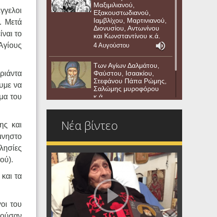
Μαξιμιλιανού,
γγελοι
Εξακουστωδιανού,
Ιαμβλίχου, Μαρτινιανού,
. Μετά
Διονυσίου, Αντωνίνου
ίναι το
και Κωνσταντίνου κ.ά.
Αγίους
4 Αυγούστου
Των Αγίων Δαλμάτου,
Φαύστου, Ισαακίου,
ριάντα
Στεφάνου Πάπα Ρώμης,
υμε να
Σαλώμης μυροφόρου
κ.ά.
μα του
3 Αυγούστου
Νέα βίντεο
ης και
μνηστο
λησίες
ού).
και τα
γοι του
λούσαν