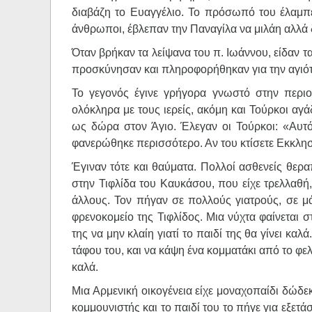
διαβάζη το Ευαγγέλιο. Το πρόσωπό του έλαμπε
άνθρωποι, έβλεπαν την Παναγίλα να μιλάη αλλά δ
Όταν βρήκαν τα λείψανα του π. Ιωάννου, είδαν τ
προσκύνησαν και πληροφορήθηκαν για την αγιότ
Το γεγονός έγινε γρήγορα γνωστό στην περι
ολόκληρα με τους ιερείς, ακόμη και Τούρκοι αγά
ως δώρα στον Άγιο. Έλεγαν οι Τούρκοι: «Αυτό
φανερώθηκε περισσότερο. Αν του κτίσετε Εκκλησ
Έγιναν τότε και θαύματα. Πολλοί ασθενείς θερ
στην Τιφλίδα του Καυκάσου, που είχε τρελλαθή,
άλλους. Τον πήγαν σε πολλούς γιατρούς, σε μά
φρενοκομείο της Τιφλίδος. Μια νύχτα φαίνεται 
της να μην κλαίη γιατί το παιδί της θα γίνει κ
τάφου του, και να κάψη ένα κομματάκι από το φελ
καλά.
Μια Αρμενική οικογένεια είχε μοναχοπαίδι δώδεκ
κομμουνιστής και το παιδί του το πήγε για εξετ