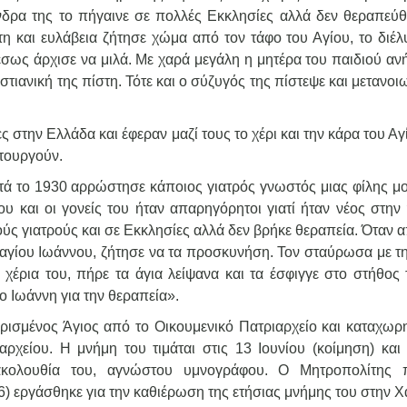
νδρα της το πήγαινε σε πολλές Εκκλησίες αλλά δεν θεραπεύθ
η και ευλάβεια ζήτησε χώμα από τον τάφο του Αγίου, το διέλ
έσως άρχισε να μιλά. Με χαρά μεγάλη η μητέρα του παιδιού αν
στιανική της πίστη. Τότε και ο σύζυγός της πίστεψε και μετανο
στην Ελλάδα και έφεραν μαζί τους το χέρι και την κάρα του Αγ
τουργούν.
ατά το 1930 αρρώστησε κάποιος γιατρός γνωστός μιας φίλης μ
υ και οι γονείς του ήταν απαρηγόρητοι γιατί ήταν νέος στην η
ύς γιατρούς και σε Εκκλησίες αλλά δεν βρήκε θεραπεία. Όταν 
 αγίου Ιωάννου, ζήτησε να τα προσκυνήση. Τον σταύρωσα με τη
 χέρια του, πήρε τα άγια λείψανα και τα έσφιγγε στο στήθος 
ο Ιωάννη για την θεραπεία».
ρισμένος Άγιος από το Οικουμενικό Πατριαρχείο και καταχωρ
ρχείου. Η μνήμη του τιμάται στις 13 Ιουνίου (κοίμηση) και 
 ακολουθία του, αγνώστου υμνογράφου. Ο Μητροπολίτης
 εργάσθηκε για την καθιέρωση της ετήσιας μνήμης του στην Χ