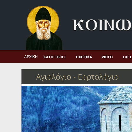
Αρχική
Πνευματική ζωή
Μαρτυρία και διδαχή
Λατρεία και προσευχή
Πατερικό ανθολόγιο
ΚΑΤΗΓΟΡΊΕΣ
ΗΧΗΤΙΚΆ
VIDEO
ΣΧΕΤ
ΑΡΧΙΚΉ
Αγιολόγιο – Εορτολόγιο
Αγιολόγιο - Εορτολόγιο
Γέροντες
Η πίστη στην εποχή μας
Ορθόδοξη οικογένεια
Ορθόδοξο προσκυνητάριο
Σκέψεις-προβληματισμοί