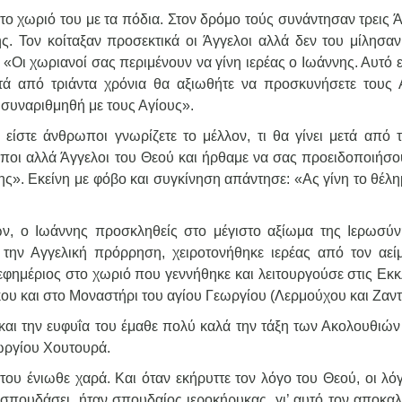
το χωριό του με τα πόδια. Στον δρόμο τούς συνάντησαν τρεις Ά
 Τον κοίταξαν προσεκτικά οι Άγγελοι αλλά δεν του μίλησαν
 «Οι χωριανοί σας περιμένουν να γίνη ιερέας ο Ιωάννης. Αυτό ε
τά από τριάντα χρόνια θα αξιωθήτε να προσκυνήσετε τους 
α συναριθμηθή με τους Αγίους».
ίστε άνθρωποι γνωρίζετε το μέλλον, τι θα γίνει μετά από τ
ωποι αλλά Άγγελοι του Θεού και ήρθαμε να σας προειδοποιήσο
ς». Εκείνη με φόβο και συγκίνηση απάντησε: «Ας γίνη το θέλη
ών, ο Ιωάννης προσκληθείς στο μέγιστο αξίωμα της Ιερωσύν
την Αγγελική πρόρρηση, χειροτονήθηκε ιερέας από τον αεί
φημέριος στο χωριό που γεννήθηκε και λειτουργούσε στις Εκκ
ου και στο Μοναστήρι του αγίου Γεωργίου (Λερμούχου και Ζαντ
και την ευφυΐα του έμαθε πολύ καλά την τάξη των Ακολουθιών 
ωργίου Χουτουρά.
του ένιωθε χαρά. Και όταν εκήρυττε τον λόγο του Θεού, οι λό
χε σπουδάσει, ήταν σπουδαίος ιεροκήρυκας, γι’ αυτό τον αποκα