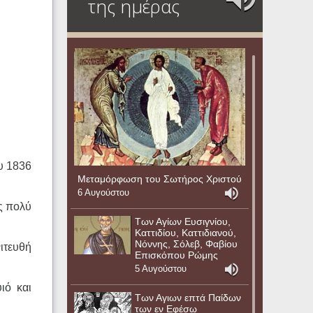
της ημέρας
υ 1836
Μεταμόρφωση του Σωτήρος Χριστού
6 Αυγούστου
ς πολύ
Των Αγίων Ευσιγνίου,
Καττιδίου, Καττιδιανού,
Νόννης, Σόλεβ, Φαβίου
ιτευθή
Επισκόπου Ρώμης
5 Αυγούστου
ιό και
Των Αγιων επτά Παίδων
των εν Εφέσω