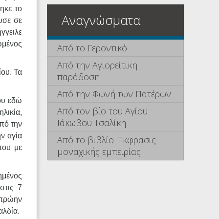
ηκε το
Αναγνώσματα
υσε σε
ήγγειλε
ιωμένος
Από το Γεροντικό
Από την Αγιορείτικη
ίου. Τα
παράδοση
Από την Φωνή των Πατέρων
ου εδώ
Από τον βίο του Αγίου
λικία,
Ιάκωβου Τσαλίκη
από την
ν αγία
Από το βιβλίο 'Εκφρασις
του με
μοναχικής εμπειρίας
ημένος
στις 7
 πρώην
αλδία.