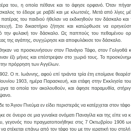
τέρα του, η οποία πέθανε και το άφησε ορφανό. Όταν πήγαι
σκαλος το έδειρε με ραβδί και με κλωτσιές. Μετά από λίγες μ
ο πατέρας του παιδιού ήθελαν να εκδικηθούν τον δάσκαλο και 
ευχή. Στο δικαστήριο ζήτησε και κατώρθωσε να ειρηνεύσ
πό την φυλακή τον δάσκαλο. Ως παππούς του πεθαμένου ο
κας της αγάπης, συγχώρησε και αποφυλάκισε τον δάσκαλο.
ώθηκαν να προσκυνήσουν στον Πανάγιο Τάφο, στον Γολγοθά κ
αν έξι μήνες και επέστρεψαν στο χωριό τους. Το προσκύνημ
αι την πρόρρηση των Αγγέλων.
02. Ο π. Ιωάννης, αφού επί τριάντα τρία έτη εποίμανε θεαρέσ
 Ιουνίου 1903, ημέρα Παρασκευή, και ετάφη στην Εκκλησία του
ργα τα οποία τον ακολουθούν, και άφησε παραμυθία, στήριγ
ίψανο.
δε το Άγιον Πνεύμα εν είδει περιστεράς να κατέρχεται στον τάφο
ε σε όνειρο σε μια γυναίκα ονόματι Παναγίλα και της είπε να 
ου, γεγονός που πραγματοποιήθηκε στις 7 Οκτωβρίου 1906 ως
 να στέκεται επάνω από τον τάφο του με την ιερατική του στολή