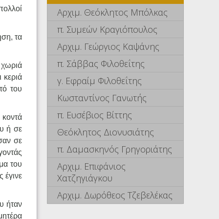
πολλοί
Αρχιμ. Θεόκλητος Μπόλκας
π. Συμεών Κραγιόπουλος
ηση, τα
Αρχιμ. Γεώργιος Καψάνης
π. Σάββας Φιλοθεΐτης
 χωριά
ι κεριά
γ. Εφραίμ Φιλοθεΐτης
τό του
Κωσταντίνος Γανωτής
π. Ευσέβιος Βίττης
 κοντά
υ ή σε
Θεόκλητος Διονυσιάτης
σαν σε
π. Δαμασκηνός Γρηγοριάτης
γοντάς
ώμα του
Αρχιμ. Επιφάνιος
ς έγινε
Χατζηγιάγκου
Αρχιμ. Δωρόθεος Τζεβελέκας
ου ήταν
 μητέρα