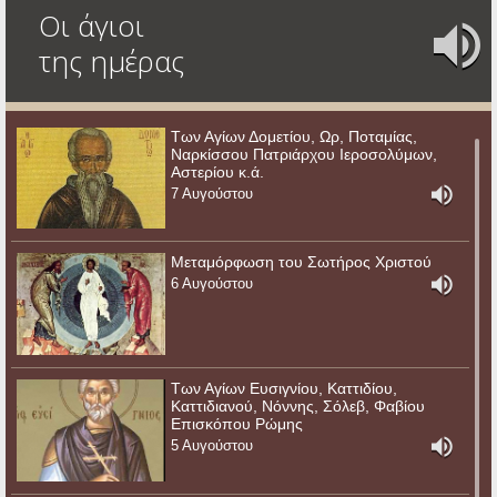
Οι άγιοι
της ημέρας
Των Αγίων Δομετίου, Ωρ, Ποταμίας,
Ναρκίσσου Πατριάρχου Ιεροσολύμων,
Αστερίου κ.ά.
7 Αυγούστου
Μεταμόρφωση του Σωτήρος Χριστού
6 Αυγούστου
Των Αγίων Ευσιγνίου, Καττιδίου,
Καττιδιανού, Νόννης, Σόλεβ, Φαβίου
Επισκόπου Ρώμης
5 Αυγούστου