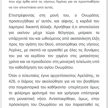
που είχε έρθει από τις νήσους Λερίνες για να προσπαθήσει
να τον αποσπάσει από αυτές.
Επιστρέφοντας στη μονή του, ο Ονωράτος
προσευχήθηκε γι’ αυτόν, και αίφνης, η καρδιά του
λαμπρού δικαστή άλλαξε. Αρνήθηκε ό,τι αποτελούσε
για εκείνον μέχρι τώρα θέλγητρο, μοίρασε τα
υπάρχοντά του και ωθούμενος από ακατανίκητη έλξη
προς την αγάπη του Θεού, αποσύρθηκε στις νήσους
Λερίνες, με σκοπό να εργασθεί με όλες τις δυνάμεις
του για να κερδίσει τον χαμένο στις ματαιότητες
χρόνο και να προοδεύσει στη μοναχική τελείωση υπό
την καθοδήγηση του αγίου Ονωράτου.
Όταν ο τελευταίος έγινε αρχιεπίσκοπος Αρελάτης, το
426, ο Ιλάριος τον ακολούθησε για να τον βοηθήσει
στα ποιμαντορικά του καθήκοντα· υπερίσχυσε όμως
το φιλέρημο φρόνημά του και γρήγορα επέστρεψε
στη μοναστική νήσο. Ανταποκρίθηκε, όμως, στην
πρόσκληση του Ονωράτου να του παρασταθεί τις