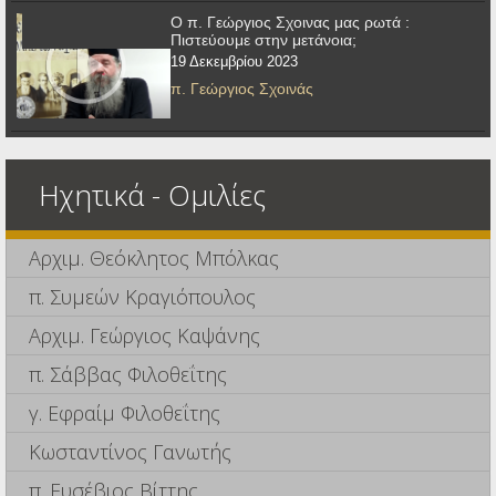
Ο π. Γεώργιος Σχοινας μας ρωτά :
Πιστεύουμε στην μετάνοια;
19 Δεκεμβρίου 2023
π. Γεώργιος Σχοινάς
Ηχητικά - Ομιλίες
Αρχιμ. Θεόκλητος Μπόλκας
π. Συμεών Κραγιόπουλος
Αρχιμ. Γεώργιος Καψάνης
π. Σάββας Φιλοθεΐτης
γ. Εφραίμ Φιλοθεΐτης
Κωσταντίνος Γανωτής
π. Ευσέβιος Βίττης