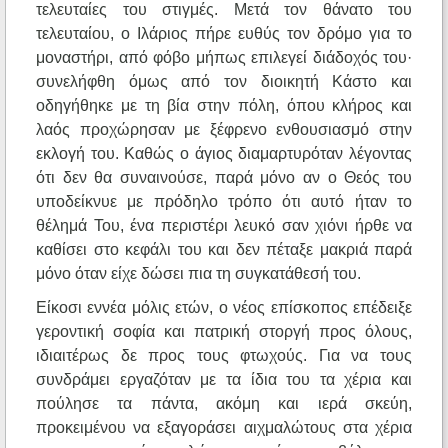
τελευταίες του στιγμές. Μετά τον θάνατο του
τελευταίου, ο Ιλάριος πήρε ευθύς τον δρόμο για το
μοναστήρι, από φόβο μήπως επιλεγεί διάδοχός του·
συνελήφθη όμως από τον διοικητή Κάστο και
οδηγήθηκε με τη βία στην πόλη, όπου κλήρος και
λαός προχώρησαν με ξέφρενο ενθουσιασμό στην
εκλογή του. Καθώς ο άγιος διαμαρτυρόταν λέγοντας
ότι δεν θα συναινούσε, παρά μόνο αν ο Θεός του
υποδείκνυε με πρόδηλο τρόπο ότι αυτό ήταν το
θέλημά Του, ένα περιστέρι λευκό σαν χιόνι ήρθε να
καθίσει στο κεφάλι του και δεν πέταξε μακριά παρά
μόνο όταν είχε δώσει πια τη συγκατάθεσή του.
Είκοσι εννέα μόλις ετών, ο νέος επίσκοπος επέδειξε
γεροντική σοφία και πατρική στοργή προς όλους,
ιδιαιτέρως δε προς τους φτωχούς. Για να τους
συνδράμει εργαζόταν με τα ίδια του τα χέρια και
πούλησε τα πάντα, ακόμη και ιερά σκεύη,
προκειμένου να εξαγοράσει αιχμαλώτους στα χέρια