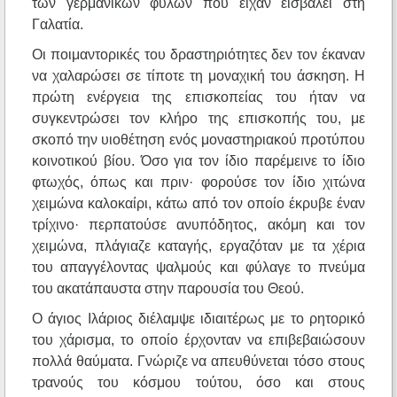
των γερμανικών φυλών που είχαν εισβάλει στη
Γαλατία.
Οι ποιμαντορικές του δραστηριότητες δεν τον έκαναν
να χαλαρώσει σε τίποτε τη μοναχική του άσκηση. Η
πρώτη ενέργεια της επισκοπείας του ήταν να
συγκεντρώσει τον κλήρο της επισκοπής του, με
σκοπό την υιοθέτηση ενός μοναστηριακού προτύπου
κοινοτικού βίου. Όσο για τον ίδιο παρέμεινε το ίδιο
φτωχός, όπως και πριν· φορούσε τον ίδιο χιτώνα
χειμώνα καλοκαίρι, κάτω από τον οποίο έκρυβε έναν
τρίχινο· περπατούσε ανυπόδητος, ακόμη και τον
χειμώνα, πλάγιαζε καταγής, εργαζόταν με τα χέρια
του απαγγέλοντας ψαλμούς και φύλαγε το πνεύμα
του ακατάπαυστα στην παρουσία του Θεού.
Ο άγιος Ιλάριος διέλαμψε ιδιαιτέρως με το ρητορικό
του χάρισμα, το οποίο έρχονταν να επιβεβαιώσουν
πολλά θαύματα. Γνώριζε να απευθύνεται τόσο στους
τρανούς του κόσμου τούτου, όσο και στους