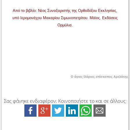
Από το βιβλίο: Νέος Συναξαριστής της Ορθοδόξου Εκκλησίας,
υπό Ιερομονάχου Μακαρίου Σιμωνοπετρίτου. Μάϊος. Εκδόσεις
Ορμύλια.
Ο
άγιος Ιλάριος επ
ί
σκ
ο
πο
ς
Α
ρελάτης
Σας φάνηκε ενδιαφέρον; Κοινοποιήστε το και σε άλλους: