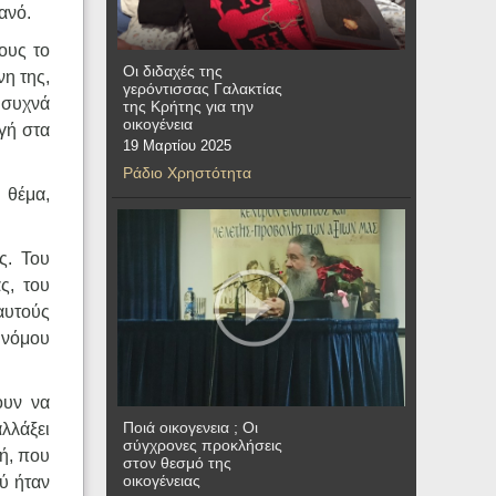
ανό.
ους το
Οι διδαχές της
η της,
γερόντισσας Γαλακτίας
 συχνά
της Κρήτης για την
οικογένεια
αγή στα
19 Μαρτίου 2025
Ράδιο Χρηστότητα
 θέμα,
ς. Του
ς, του
 αυτούς
 νόμου
ουν να
Ποιά οικογενεια ; Οι
λλάξει
σύγχρονες προκλήσεις
ή, που
στον θεσμό της
οικογένειας
ού ήταν