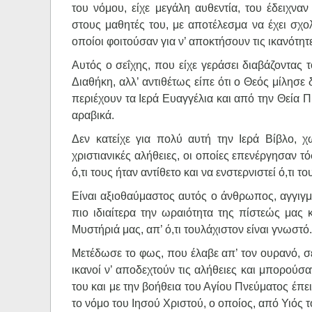
του νόμου, είχε μεγάλη αυθεντία, του έδειχνα
στους μαθητές του, με αποτέλεσμα να έχει σχο
οποίοι φοιτούσαν για ν’ αποκτήσουν τις ικανότητ
Αυτός ο σεΐχης, που είχε γεράσει διαβάζοντας
Διαθήκη, αλλ’ αντιθέτως είπε ότι ο Θεός μίλησε 
περιέχουν τα Ιερά Ευαγγέλια και από την Θεία 
αραβικά.
Δεν κατείχε για πολύ αυτή την Ιερά Βίβλο, χ
χριστιανικές αλήθειες, οι οποίες επενέργησαν 
ό,τι τους ήταν αντίθετο και να ενστερνιστεί ό,τι 
Είναι αξιοθαύμαστος αυτός ο άνθρωπος, αγγιγμ
πιο ιδιαίτερα την ωραιότητα της πίστεώς μας κ
Μυστήριά μας, απ’ ό,τι τουλάχιστον είναι γνωστό.
Μετέδωσε το φως, που έλαβε απ’ τον ουρανό, σε
ικανοί ν’ αποδεχτούν τις αλήθειες και μπορούσα
του και με την βοήθεια του Αγίου Πνεύματος έπ
το νόμο του Ιησού Χριστού, ο οποίος, από Υιός