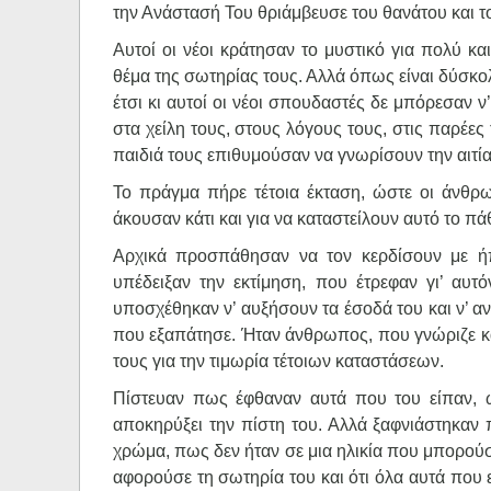
την Ανάστασή Του θριάμβευσε του θανάτου και τ
Αυτοί οι νέοι κράτησαν το μυστικό για πολύ κ
θέμα της σωτηρίας τους. Αλλά όπως είναι δύσκο
έτσι κι αυτοί οι νέοι σπουδαστές δε μπόρεσαν 
στα χείλη τους, στους λόγους τους, στις παρέες
παιδιά τους επιθυμούσαν να γνωρίσουν την αιτία
Το πράγμα πήρε τέτοια έκταση, ώστε οι άνθρω
άκουσαν κάτι και για να καταστείλουν αυτό το πά
Αρχικά προσπάθησαν να τον κερδίσουν με ήπ
υπέδειξαν την εκτίμηση, που έτρεφαν γι’ αυτ
υποσχέθηκαν ν’ αυξήσουν τα έσοδά του και ν’ αν
που εξαπάτησε. Ήταν άνθρωπος, που γνώριζε κα
τους για την τιμωρία τέτοιων καταστάσεων.
Πίστευαν πως έφθαναν αυτά που του είπαν, 
αποκηρύξει την πίστη του. Αλλά ξαφνιάστηκαν 
χρώμα, πως δεν ήταν σε μια ηλικία που μπορού
αφορούσε τη σωτηρία του και ότι όλα αυτά που ε