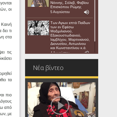
Νόννης, Σόλεβ, Φαβίου
γονται
Επισκόπου Ρώμης
ών, οι
5 Αυγούστου
Των Αγιων επτά Παίδων
 Καινή
των εν Εφέσω
 δει τι
Μαξιμιλιανού,
Εξακουστωδιανού,
νη στα
Ιαμβλίχου, Μαρτινιανού,
Διονυσίου, Αντωνίνου
και Κωνσταντίνου κ.ά.
ει τις
4 Αυγούστου
ικάσει
Νέα βίντεο
ορηθεί
θει τα
αι πιο
 λόγους
ξω από
ων, με