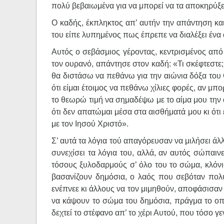
πολύ βεβαιωμένα για να μπορεί να τα αποκηρύξε
O καδής, έκπληκτος απ’ αυτήν την απάντηση κα
του είπε λυπημένος πως έπρεπε να διαλέξει ένα α
Αυτός ο σεβάσμιος γέροντας, κεντρισμένος από
τον ουρανό, απάντησε στον καδή: «Τι σκέφτεστε; Ό
θα διστάσω να πεθάνω για την αιώνια δόξα του 
ότι είμαι έτοιμος να πεθάνω χίλιες φορές, αν μ
το θεωρώ τιμή να σημαδέψω με το αίμα μου την α
ότι δεν απατώμαι μέσα στα αισθήματά μου κι ότι
με τον Ιησού Χριστό».
Σ’ αυτά τα λόγια τού απαγόρευσαν να μιλήσει άλ
συνεχίσει τα λόγια του, αλλά, αν αυτός σώπαινε
τόσους ξυλοδαρμούς σ’ όλο του το σώμα, κλόνισ
βασανίζουν δημόσια, ο λαός που σεβόταν πολύ 
ενέπνεε κι άλλους να τον μιμηθούν, αποφάσισα
να κάψουν το σώμα του δημόσια, πράγμα το οπο
δεχτεί το στέφανο απ’ το χέρι Αυτού, που τόσο γε