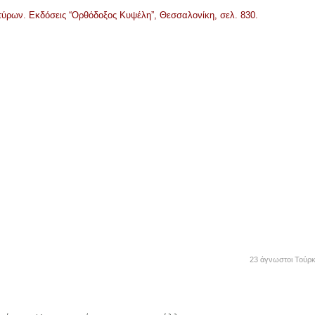
τύρων. Εκδόσεις “Ορθόδοξος Κυψέλη”, Θεσσαλονίκη, σελ. 830.
23 άγνωστοι Τούρκ