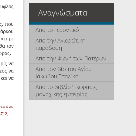
τυφλός
Αναγνώσματα
ς, που
Από το Γεροντικό
Μάρκου
πει με
Από την Αγιορείτικη
θα τον
παράδοση
ώρας.
Από την Φωνή των Πατέρων
ρίς να
Από τον βίο του Αγίου
εός να
Ιάκωβου Τσαλίκη
και να
Από το βιβλίο 'Εκφρασις
μοναχικής εμπειρίας
evant au
-712,