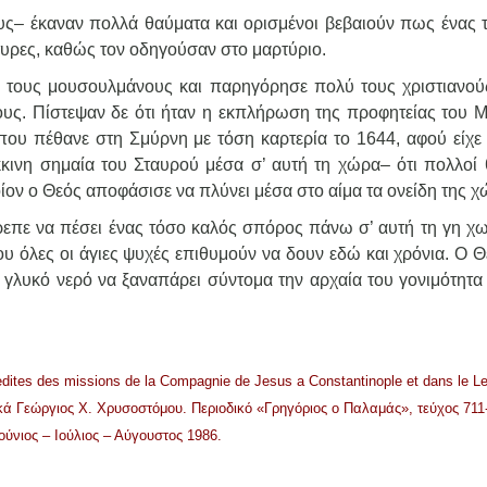
τους– έκαναν πολλά θαύματα και ορισμένοι βεβαιούν πως ένας 
τυρες, καθώς τον οδηγούσαν στο μαρτύριο.
ους τους μουσουλμάνους και παρηγόρησε πολύ τους χριστιανού
τους. Πίστεψαν δε ότι ήταν η εκπλήρωση της προφητείας του 
ου πέθανε στη Σμύρνη με τόση καρτερία το 1644, αφού είχε 
κινη σημαία του Σταυρού μέσα σ’ αυτή τη χώρα– ότι πολλοί 
ίον ο Θεός αποφάσισε να πλύνει μέσα στο αίμα τα ονείδη της χ
τρεπε να πέσει ένας τόσο καλός σπόρος πάνω σ’ αυτή τη γη χω
ου όλες οι άγιες ψυχές επιθυμούν να δουν εδώ και χρόνια. Ο Θ
 γλυκό νερό να ξαναπάρει σύντομα την αρχαία του γονιμότητα 
dites des missions de la Compagnie de Jesus a Constantinople et dans le L
ικά Γεώργιος Χ. Χρυσοστόμου. Περιοδικό «Γρηγόριος ο Παλαμάς», τεύχος 711
ούνιος – Ιούλιος – Αύγουστος 1986.