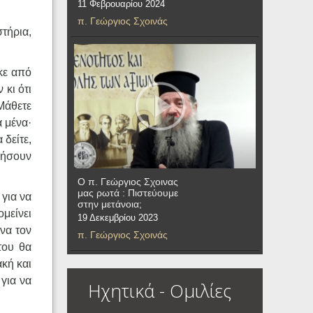
11 Φεβρουαρίου 2024
π. Γεώργιος Σχοινάς
τήρια,
κε από
 κι ότι
Μάθετε
α μένα·
 δείτε,
 ζήσουν
Ο π. Γεώργιος Σχοινας
μας ρωτά : Πιστεύουμε
 για να
στην μετάνοια;
ομείνει
19 Δεκεμβρίου 2023
να τον
π. Γεώργιος Σχοινάς
του θα
κή και
για να
Ηχητικά - Ομιλίες