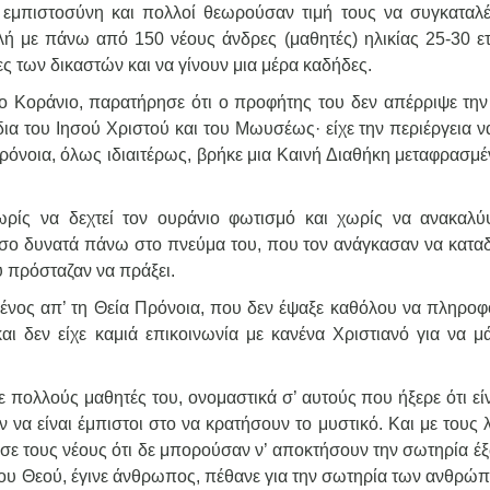
ν εμπιστοσύνη και πολλοί θεωρούσαν τιμή τους να συγκαταλέ
λή με πάνω από 150 νέους άνδρες (μαθητές) ηλικίας 25-30 ετ
ες των δικαστών και να γίνουν μια μέρα καδήδες.
 το Κοράνιο, παρατήρησε ότι ο προφήτης του δεν απέρριψε την
δια του Ιησού Χριστού και του Μωυσέως· είχε την περιέργεια να
Πρόνοια, όλως ιδιαιτέρως, βρήκε μια Καινή Διαθήκη μεταφρασμέ
ωρίς να δεχτεί τον ουράνιο φωτισμό και χωρίς να ανακαλύψ
τόσο δυνατά πάνω στο πνεύμα του, που τον ανάγκασαν να καταδ
του πρόσταζαν να πράξει.
ένος απ’ τη Θεία Πρόνοια, που δεν έψαξε καθόλου να πληροφ
αι δεν είχε καμιά επικοινωνία με κανένα Χριστιανό για να μά
 πολλούς μαθητές του, ονομαστικά σ’ αυτούς που ήξερε ότι είν
ν να είναι έμπιστοι στο να κρατήσουν το μυστικό. Και με τους
εισε τους νέους ότι δε μπορούσαν ν’ αποκτήσουν την σωτηρία έ
 του Θεού, έγινε άνθρωπος, πέθανε για την σωτηρία των ανθρώπ