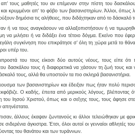
π’ τους μαθητές του αν επέμεναν στην πίστη του δασκάλου
και κρυμμένοι απ’ το φόβο των βασανιστηρίων. Άλλοι, όπως λέ
ρύξουν δημόσια τις αλήθειες, που διδάχτηκαν από το δάσκαλό τ
σαν ή να τους αναγκάσουν να αλλαξοπιστήσουν ή να τιμωρηθ
λμη να μιλήσει ή να διδάξει ένα τέτοιο δόγμα. Εκείνο που έφε
εγάλη συγκίνηση που επικράτησε σ’ όλη τη χώρα μετά το θάνα
εροι υπέρ του.
ροστά του τους είκοσι δύο αυτούς νέους, τους είπε ότι 
του δασκάλου τους ή διαφορετικά να χάσουν τη ζωή τους και 
άσκαλό τους, αλλά θα υποστούν τα πιο σκληρά βασανιστήρια.
άκουσμα των βασανιστηρίων και έδειξαν πως ήταν πολύ περισ
 εκφόβιζε. Ο καδής, έπειτα από μερικούς λόγους, βλέποντας ότ
η του Ιησού Χριστού, όπως και ο σεΐχης τους, τους άφησε στα
ν απηνέστατα.
σαν, άλλους έκαψαν ζωντανούς κι άλλοι τελειώθηκαν με φρικ
σιδερένια άγκιστρα. Έτσι, όλοι αυτοί οι γενναίοι αθλητές το
ύοντας του θανάτου και των τυράννων.