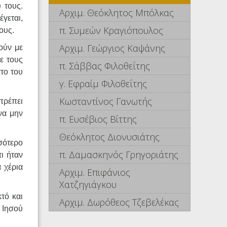
 τους.
Αρχιμ. Θεόκλητος Μπόλκας
γεται,
π. Συμεών Κραγιόπουλος
ους.
Αρχιμ. Γεώργιος Καψάνης
ούν με
ρε τους
π. Σάββας Φιλοθεΐτης
το του
γ. Εφραίμ Φιλοθεΐτης
Κωσταντίνος Γανωτής
πρέπει
να μην
π. Ευσέβιος Βίττης
Θεόκλητος Διονυσιάτης
σότερο
π. Δαμασκηνός Γρηγοριάτης
ι ήταν
 χέρια
Αρχιμ. Επιφάνιος
Χατζηγιάγκου
τό και
Αρχιμ. Δωρόθεος Τζεβελέκας
υ Ιησού