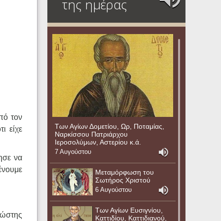
της ημέρας
πό τον
Των Αγίων Δομετίου, Ωρ, Ποταμίας,
ι είχε
Ναρκίσσου Πατριάρχου
Ιεροσολύμων, Αστερίου κ.ά.
7 Αυγούστου
ησε να
ένουμε
Μεταμόρφωση του
Σωτήρος Χριστού
6 Αυγούστου
Των Αγίων Ευσιγνίου,
νώστης
Καττιδίου, Καττιδιανού,