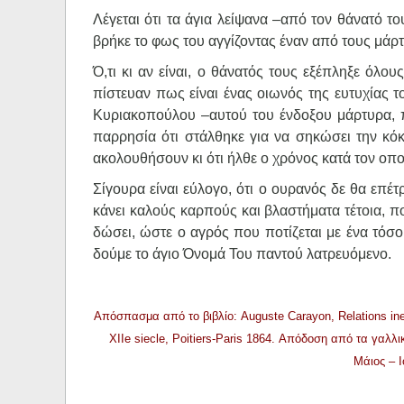
Λέγεται ότι τα άγια λείψανα –από τον θάνατό 
βρήκε το φως του αγγίζοντας έναν από τους μάρ
Ό,τι κι αν είναι, ο θάνατός τους εξέπληξε όλ
πίστευαν πως είναι ένας οιωνός της ευτυχίας 
Κυριακοπούλου –αυτού του ένδοξου μάρτυρα, π
παρρησία ότι στάλθηκε για να σηκώσει την κόκ
ακολουθήσουν κι ότι ήλθε ο χρόνος κατά τον οπο
Σίγουρα είναι εύλογο, ότι ο ουρανός δε θα επέ
κάνει καλούς καρπούς και βλαστήματα τέτοια, π
δώσει, ώστε ο αγρός που ποτίζεται με ένα τόσο
δούμε το άγιο Όνομά Του παντού λατρευόμενο.
Απόσπασμα από το βιβλίο: Auguste Carayon, Relations ine
XIIe siecle, Poitiers-Paris 1864. Απόδοση από τα γαλλ
Μάιος – Ι