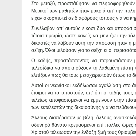
Στο μεταξύ, προσπάθησαν να πληροφορηθούν α
Μερικοί των μαθητών ήταν μακριά απ’ την πόλη 
είχαν σκορπιστεί σε διαφόρους τόπους για να κη
Συνέλαβαν απ’ αυτούς είκοσι δύο και αποφάσι
τέτοια τιμωρία, ώστε κανείς να μην έχει την τό
δικαστές να λάβουν αυτή την απόφαση ήταν η μ
σεΐχη. Όλοι μιλούσαν για το σεΐχη κι οι περισσότ
Ο καδής, προστάσσοντας να παρουσιάσουν μπ
τελεσίδικα να αποκηρύξουν τη λαθεμένη πίστη 
ελπίζουν πως θα τους μεταχειριστούν όπως το δ
Αυτοί οι νεανίσκοι εκδήλωσαν αγαλλίαση στο 
έτοιμοι να τα υποστούν, απ’ ό,τι ο καδής τους
τελείως αποφασισμένοι να εμμείνουν στην πίστ
των εκτελεστών της δικαιοσύνης για να πεθάνου
Άλλους διαπέρασαν με βέλη, άλλους ανασκολόπι
οδυνηρό θάνατο κρεμασμένοι επί πολλές ώρες σε 
Χριστού τέλειωσαν την ένδοξη ζωή τους θριαμβε