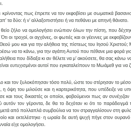
ι.
ι κρίνοντας πως έπρεπε να τον εκφοβίσει με σωματικά βασανισ
π’ τα δύο: ή ν’ αλλαξοπιστήσει ή να πεθάνει με απηνή θάνατο.
 θείο ζήλο να ομολογήσει ενώπιον όλων την πίστη, που δέχτη
τι οι τροχοί, οι αγχόνες, οι φωτιές και οι γέεννες με εκφοβίζουν
Θεού μου και για την αλήθεια της πίστεως του Ιησού Χριστού; 
πορέσω να το κάνω, για την αγάπη Αυτού που πέθανε μια φορά γι
λήθεια που δίδαξα κι αν θέλετε να μ’ ακούσετε, θα σας κάνω να
 είναι ευτυχισμένοι αυτοί που εγκαταλείπουν το Μωάμεθ για να
λο και τον ξυλοκόπησαν τόσο πολύ, ώστε του στέρησαν το μέσο
, η όψη του μιλούσε και η καρτερικότητα, που υπέδειξε να υπ
ε και τους δικαστές οι οποίοι, φοβούμενοι πως αν συνέχιζαν 
αυτόν τον γέροντα, δε θα το δεχόταν κι ότι το παράδειγμά 
ν μετά από πολλαπλά συμβούλια να τον στραγγαλίσουν στη φυλα
ίο και εκτελέστηκε· η ωραία δε αυτή ψυχή πήγε στον ουρανό 
νναία είχε ομολογήσει.