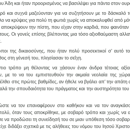
ου Άδη και ήταν προορισμένος να βασιλέψει για πάντα στον ουρ
αιρό και συχνά μαζεύονταν για να συζητήσουν με το δάσκαλό τ
λο να κρύψεις για πολύ τη φωτιά χωρίς να αποκαλυφθεί από μόν
ν’ αποκρύψουν την πίστη, που είχαν στην καρδιά, που φαινόταν
 τους. Οι γονείς επίσης βλέποντας μια τόσο αξιοθαύμαστη αλλ
.
ποι της δικαιοσύνης, που ήταν πολύ προσεκτικοί σ’ αυτό το
θος στη γένεσή του, πλησίασαν το σεΐχη.
ιο τρόπο μη θέλοντας να χάσουν έναν άνδρα τέτοιας αξία
όν, με το να του εμπιστευθούν την ακμαία νεολαία της χώρα
έλθει στις πρώτες βαθμίδες, αν ήθελε να βγάλει απ’ την απάτη
λά την σπουδαιότητα του πράγματος και την αυστηρότητα του
ώστε να τον επαναφέρουν στο καθήκον και να τον αναγκάσ
πολύ, όταν τους αποκρίθηκε, με σοβαρό τρόπο και χωρίς να α
σε να προδώσει τη συνείδησή του σε μιαν υπόθεση τόσο σοβαρ
ίχε διδάξει σχετικά με τις αλήθειες του νόμου του Ιησού Χριστ