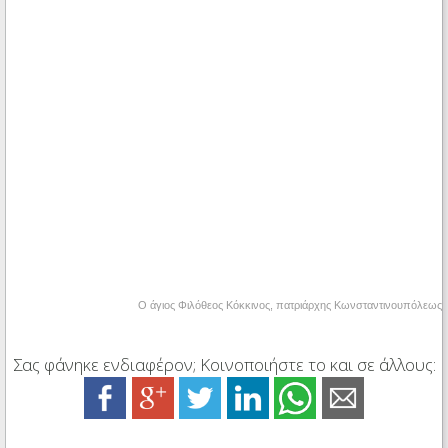
Ο άγιος Φιλόθεος Κόκκινος, πατριάρχης Κωνσταντινουπόλεως
Σας φάνηκε ενδιαφέρον; Κοινοποιήστε το και σε άλλους: