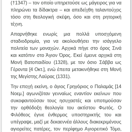
(†1347) – τον οποίο υπηρετούσε ως μάγειρος για να
πληρώνει τα δίδακτρα – και απεδείχθη ταλαντούχος
τόσο στη θεολογική σκέψη, όσο και στη ρητορική
τέχνη.
Απαρνήθηκε ενωρίς μια πολλά υποσχόμενη
σταδιοδρομία, για να ακολουθήσει την ισάγγελο
πολιτεία των μοναχών. Αρχικά πήγε στο όρος Σινά
και κατόπιν στο Άγιον Όρος. Εκεί έμεινε αρχικά στη
Μονή Βατοπαιδίου (1328), με τον όσιο Σάββα ως
Γέροντα [4 Οκτ.], ενώ έπειτα μετακινήθηκε στη Μονή
της Μεγίστης Λαύρας (1331).
Την εποχή εκείνη, ο άγιος Γρηγόριος ο Παλαμάς [14
Νοεμ.] αγωνιζόταν γενναίως εναντίον εκείνων που
συκοφαντούσαν τους ησυχαστές και υποτιμούσαν
την ορθόδοξη θεολογία του ακτίστου Φωτός. Ο
Φιλόθεος έγινε ένθερμος υποστηρικτής του και
υπέγραψε, μαζί με δεκαεννέα άλλους διακεκριμένους
αγιορείτες πατέρες, τον περίφημο Αγιορειτικό Τόμο,