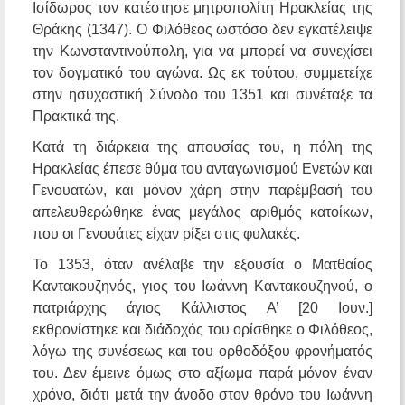
Ισίδωρος τον κατέστησε μητροπολίτη Ηρακλείας της
Θράκης (1347). Ο Φιλόθεος ωστόσο δεν εγκατέλειψε
την Κωνσταντινούπολη, για να μπορεί να συνεχίσει
τον δογματικό του αγώνα. Ως εκ τούτου, συμμετείχε
στην ησυχαστική Σύνοδο του 1351 και συνέταξε τα
Πρακτικά της.
Κατά τη διάρκεια της απουσίας του, η πόλη της
Ηρακλείας έπεσε θύμα του ανταγωνισμού Ενετών και
Γενουατών, και μόνον χάρη στην παρέμβασή του
απελευθερώθηκε ένας μεγάλος αριθμός κατοίκων,
που οι Γενουάτες είχαν ρίξει στις φυλακές.
Το 1353, όταν ανέλαβε την εξουσία ο Ματθαίος
Καντακουζηνός, γιος του Ιωάννη Καντακουζηνού, ο
πατριάρχης άγιος Κάλλιστος Α’ [20 Ιουν.]
εκθρονίστηκε και διάδοχός του ορίσθηκε ο Φιλόθεος,
λόγω της συνέσεως και του ορθοδόξου φρονήματός
του. Δεν έμεινε όμως στο αξίωμα παρά μόνον έναν
χρόνο, διότι μετά την άνοδο στον θρόνο του Ιωάννη