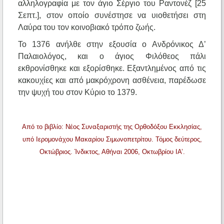
αλληλογραφία με τον άγιο Σέργιο του Ραντονέζ [25
Σεπτ.], στον οποίο συνέστησε να υιοθετήσει στη
Λαύρα του τον κοινοβιακό τρόπο ζωής.
Το 1376 ανήλθε στην εξουσία ο Ανδρόνικος Δ’
Παλαιολόγος, και ο άγιος Φιλόθεος πάλι
εκθρονίσθηκε και εξορίσθηκε. Εξαντλημένος από τις
κακουχίες και από μακρόχρονη ασθένεια, παρέδωσε
την ψυχή του στον Κύριο το 1379.
Από το βιβλίο: Νέος Συναξαριστής της Ορθοδόξου Εκκλησίας,
υπό Ιερομονάχου Μακαρίου Σιμωνοπετρίτου. Τόμος δεύτερος,
Οκτώβριος. Ίνδικτος, Αθήναι 2006, Οκτωβρίου ΙΑ’.