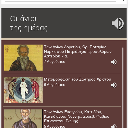
Οι άγιοι
της ημέρας
Των Αγίων Δομετίου, Ωρ, Ποταμίας,
Ναρκίσσου Πατριάρχου Ιεροσολύμων,
Αστερίου κ.ά.
7 Αυγούστου
Μεταμόρφωση του Σωτήρος Χριστού
6 Αυγούστου
Των Αγίων Ευσιγνίου, Καττιδίου,
Καττιδιανού, Νόννης, Σόλεβ, Φαβίου
Επισκόπου Ρώμης
5 Αυγούστου