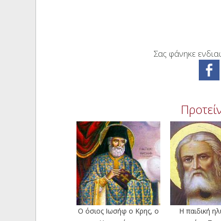
Σας φάνηκε ενδιαφ
Προτείν
Ο όσιος Ιωσήφ ο Κρης, ο
Η παιδική ηλ