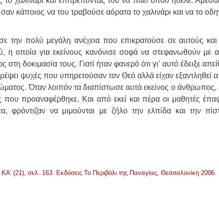
 το χαλινάρι και επιτρέποντάς του να πάει όπου ήθελε. Αμέσω
σαν κάποιος να του τραβούσε αόρατα το χαλινάρι και να το οδ
ε την πολύ μεγάλη ανέχεια που επικρατούσε σε αυτούς και 
, η οποία για εκείνους κανόνισε σοφά να στεφανωθούν με α
ς στη δοκιμασία τους. Γιατί ήταν φανερό ότι γι’ αυτό έδειξε απεί
θρέψει ψυχές που υπηρετούσαν τον Θεό αλλά είχαν εξαντληθεί 
σώματος. Όταν λοιπόν τα διαπίστωσε αυτά εκείνος ο άνθρωπος,
 που προαναφέρθηκε. Και από εκεί και πέρα οι μαθητές έπα
τα, φρόντιζαν να μιμούνται με ζήλο την ελπίδα και την πίσ
Α’ (21), σελ. 163. Εκδόσεις Το Περιβόλι της Παναγίας, Θεσσαλονίκη 2006.