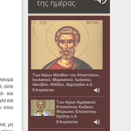
της ημέρας
Των Αγίων Ματθίου του Αποστόλου,
πόγευμα
Ιουλιανού, Μαρκιανού, Ιωάννου,
Ιακώβου, Αλεξίου, Δημητρίου κ.ά.
, ούτε
9 Αυγούστου
ά· και
γία και
Των Αγίων Αιμιλιανού
Επισκόπου Κυζίκου,
ν στον
Μύρωνος Επισκόπου
Κρήτης κ.ά.
8 Αυγούστου
σας μη