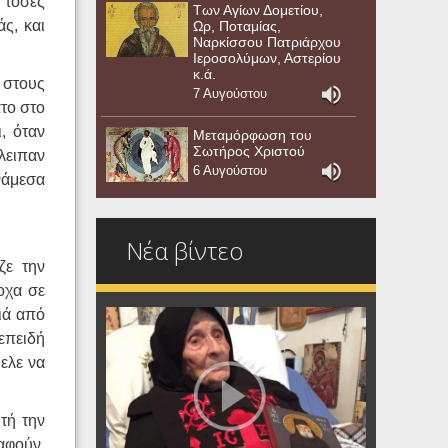
 τόσες
Των Αγίων Δομετίου,
άς, και
Ωρ, Ποταμίας,
Ναρκίσσου Πατριάρχου
Ιεροσολύμων, Αστερίου
κ.ά.
 στους
7 Αυγούστου
το στο
ι, όταν
Μεταμόρφωση του
Σωτήρος Χριστού
λειπαν
6 Αυγούστου
νάμεσα
Νέα βίντεο
ζε την
οχα σε
ιά από
επειδή
θελε να
τή την
ραφούν,