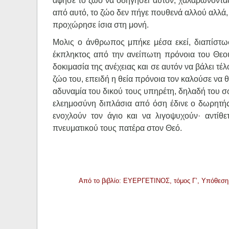
άφησε το ζώο να οδηγήσει αυτόν, χαλαρώνοντας
από αυτό, το ζώο δεν πήγε πουθενά αλλού αλλά, 
προχώρησε ίσια στη μονή.
Μολις ο άνθρωπος μπήκε μέσα εκεί, διαπίστωσ
έκπληκτος από την ανείπωτη πρόνοια του Θεού
δοκιμασία της ανέχειας και σε αυτόν να βάλει τέλο
ζώο του, επειδή η θεία πρόνοια τον καλούσε να 
αδυναμία του δικού τους υπηρέτη, δηλαδή του 
ελεημοσύνη διπλάσια από όση έδινε ο δωρητής
ενοχλούν τον άγιο και να λιγοψυχούν· αντίθε
πνευματικού τους πατέρα στον Θεό.
Από το βιβλίο: ΕΥΕΡΓΕΤΙΝΟΣ, τόμος Γ’, Υπόθεση Κ