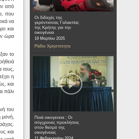
αν από
ο, που
Οι διδαχές της
τικά να
γερόντισσας Γαλακτίας
της Κρήτης για την
ει και
οικογένεια
ην ώρα
19 Μαρτίου 2025
Ράδιο Χρηστότητα
ξαν το
οήθειά
α τους,
πέχει η
ώς, και
αι πάλι
νή του
 μονή,
Ποιά οικογενεια ; Οι
σύγχρονες προκλήσεις
βράχος.
στον θεσμό της
υς και
οικογένειας
11 Φεβρουαρίου 2024