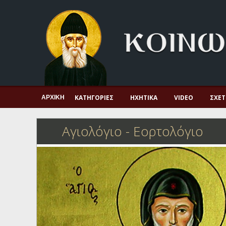
Αρχική
Πνευματική ζωή
Μαρτυρία και διδαχή
Λατρεία και προσευχή
Πατερικό ανθολόγιο
ΚΑΤΗΓΟΡΊΕΣ
ΗΧΗΤΙΚΆ
VIDEO
ΣΧΕΤ
ΑΡΧΙΚΉ
Αγιολόγιο – Εορτολόγιο
Αγιολόγιο - Εορτολόγιο
Γέροντες
Η πίστη στην εποχή μας
Ορθόδοξη οικογένεια
Ορθόδοξο προσκυνητάριο
Σκέψεις-προβληματισμοί