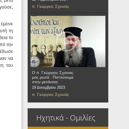
ς μετά
π. Γεώργιος Σχοινάς
ηγούσε,
έμεινε
υτή τη
θεια το
από την
 έδωσε
ψαν να
τη του
Ο π. Γεώργιος Σχοινας
μας ρωτά : Πιστεύουμε
στην μετάνοια;
19 Δεκεμβρίου 2023
π. Γεώργιος Σχοινάς
Ηχητικά - Ομιλίες