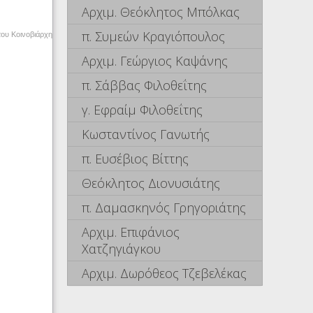
Αρχιμ. Θεόκλητος Μπόλκας
π. Συμεών Κραγιόπουλος
του Κοινοβιάρχη
Αρχιμ. Γεώργιος Καψάνης
π. Σάββας Φιλοθεΐτης
γ. Εφραίμ Φιλοθεΐτης
Κωσταντίνος Γανωτής
π. Ευσέβιος Βίττης
Θεόκλητος Διονυσιάτης
π. Δαμασκηνός Γρηγοριάτης
Αρχιμ. Επιφάνιος
Χατζηγιάγκου
Αρχιμ. Δωρόθεος Τζεβελέκας