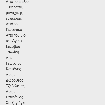
Από το βιβλίο
'Εκφρασις
μοναχικής
εμπειρίας
Από το
Γεροντικό
Από τον βίο
του Αγίου
Ιάκωβου
Τσαλίκη
Αρχιμ.
Γεώργιος
Καψάνης
Αρχιμ.
Δωρόθεος
Τζεβελέκας
Αρχιμ.
Επιφάνιος
Χατζηγιάγκου