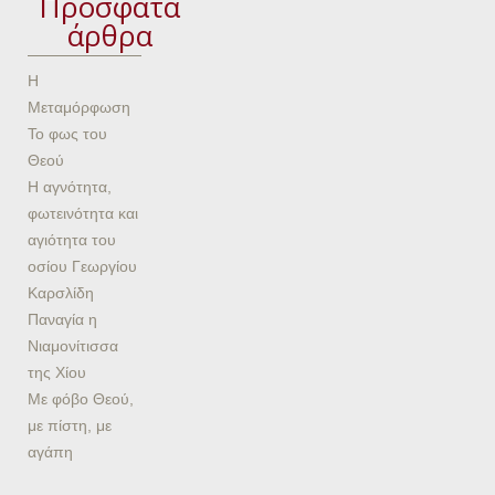
Πρόσφατα
άρθρα
Η
Μεταμόρφωση
Το φως του
Θεού
Η αγνότητα,
φωτεινότητα και
αγιότητα του
οσίου Γεωργίου
Καρσλίδη
Παναγία η
Νιαμονίτισσα
της Χίου
Με φόβο Θεού,
με πίστη, με
αγάπη