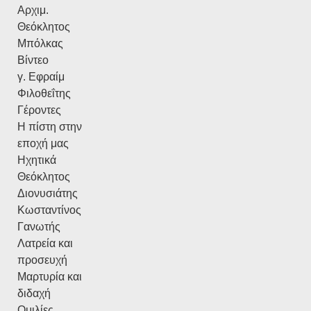
Αρχιμ.
Θεόκλητος
Μπόλκας
Βίντεο
γ. Εφραίμ
Φιλοθεΐτης
Γέροντες
Η πίστη στην
εποχή μας
Ηχητικά
Θεόκλητος
Διονυσιάτης
Κωσταντίνος
Γανωτής
Λατρεία και
προσευχή
Μαρτυρία και
διδαχή
Ομιλίες