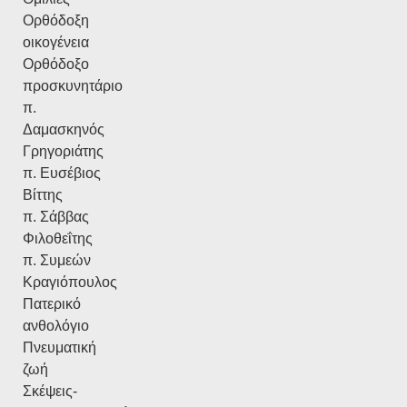
Ορθόδοξη
οικογένεια
Ορθόδοξο
προσκυνητάριο
π.
Δαμασκηνός
Γρηγοριάτης
π. Ευσέβιος
Βίττης
π. Σάββας
Φιλοθεΐτης
π. Συμεών
Κραγιόπουλος
Πατερικό
ανθολόγιο
Πνευματική
ζωή
Σκέψεις-