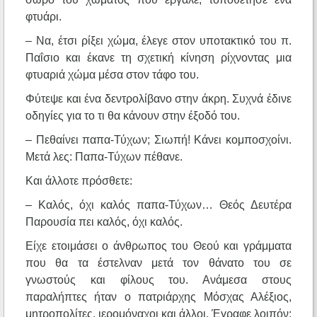
φτυάρι.
– Να, έτσι ρίξει χώμα, έλεγε στον υποτακτικό του π.
Παΐσιο και έκανε τη σχετική κίνηση ρίχνοντας μια
φτυαριά χώμα μέσα στον τάφο του.
Φύτεψε και ένα δεντρολίβανο στην άκρη. Συχνά έδινε
οδηγίες για το τι θα κάνουν στην έξοδό του.
– Πεθαίνει παπα-Τύχων; Σιωπή! Κάνει κομποσχοίνι.
Μετά λες: Παπα-Τύχων πέθανε.
Και άλλοτε πρόσθετε:
– Καλός, όχι καλός παπα-Τύχων… Θεός Δευτέρα
Παρουσία πει καλός, όχι καλός.
Είχε ετοιμάσει ο άνθρωπος του Θεού και γράμματα
που θα τα έστελναν μετά τον θάνατο του σε
γνωστούς και φίλους του. Ανάμεσα στους
παραλήπτες ήταν ο πατριάρχης Μόσχας Αλέξιος,
μητροπολίτες, ιερομόναχοι και άλλοι. Έγραφε λοιπόν: