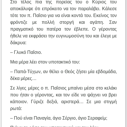
Στο τέλος πια της πορείας του ο Κύριος του
αποκάλυψε ότι επρόκειτο να τον παραλάβει. Κάλεσε
τότε τον π. Παΐσιο για να είναι κοντά του. Εκείνος τον
φρόντιζε με πολλή στοργή και αγάπη. Σαν
πραγματικό του πατέρα τον έβλεπε. Ο γέροντας
ήθελε να εκφράσει την ευγνωμοσύνη του και έλεγε με
δάκρυα:
– Γλυκό Παΐσιο.
Μια μέρα λέει στον υποτακτικό του:
– Παπά-Τύχων, αν θέλει ο Θεός ζήσει μία εβδομάδα,
δέκα μέρες…
Σε λίγες μέρες ο π. Παΐσιος μπαίνει μέσα στο κελάκι
που ήταν ο γέροντας, και τον είδε να ψάχνει να βρει
κάποιον. Γύριζε δεξιά, αριστερά… Σε μια στιγμή
ρωτά:
– Πού είναι Παναγία, άγιο Σέργιο, άγιο Σεραφείμ;