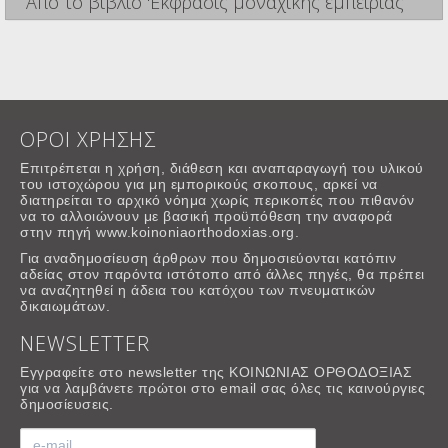
Από το βιβλίο 'Εκφρασις μοναχικής εμπειρίας
ΟΡΟΙ ΧΡΗΣΗΣ
Επιτρέπεται η χρήση, διάθεση και αναπαραγωγή του υλικού
του ιστοχώρου για μη εμπορικούς σκοπους, αρκεί να
διατηρείται το αρχικό νόημα χωρίς περικοπές που πιθανόν
να το αλλοιώνουν με βασική προϋπόθεση την αναφορά
στην πηγή www.koinoniaorthodoxias.org.
Για αναδημοσίευση άρθρων που δημοσιεύονται κατόπιν
αδείας στον παρόντα ιστότοπο από άλλες πηγές, θα πρέπει
να αναζητηθεί η άδεια του κατόχου των πνευματικών
δικαιωμάτων.
NEWSLETTER
Εγγραφείτε στο newsletter της ΚΟΙΝΩΝΙΑΣ ΟΡΘΟΔΟΞΙΑΣ
για να λαμβάνετε πρώτοι στο email σας όλες τις καινούργιες
δημοσίευσεις.