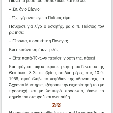
Πιάνει το ράσο του υποτακτικού και του λέει:
– Συ, άγιο Σέργιο;
– Όχι, γέροντα, εγώ ο Παΐσιος είμαι.
Ησύχασε για λίγο ο ασκητής, μα ο π. Παΐσιος τον
ρώτησε:
– Γέροντα, τι σου είπε η Παναγία;
Και η απάντηση ήταν η εξής :
– Είπε παπά-Τύχωνα περάσει γιορτή της, πάρει!
Και πράγματι, αφού πέρασε η εορτή του Γενεσίου της
Θεοτόκου, 8 Σεπτεμβρίου, σε δύο μέρες, στις 10-9-
1968, αφού έλαβε το «εφόδιον της αθανασίας», τα
Άχραντα Μυστήρια, εξέφρασε την ευχαρίστησή του με
προσευχή και με λαμπερό πρόσωπο, έκανε το
σημείο του σταυρού και ανεπαύθη.
Η νεκρώσιμη ακολουθία έγινε με πολλή κατάνυξη και