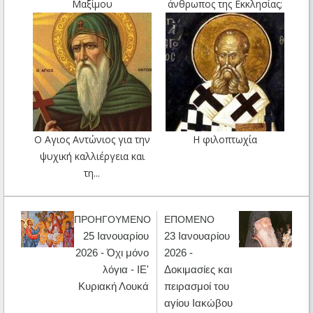
Μαξίμου
άνθρωπος της Εκκλησίας;
Ο Aγιος Αντώνιος για την
Η φιλοπτωχία
ψυχική καλλιέργεια και
τη...
ΠΡΟΗΓΟΥΜΕΝΟ
ΕΠΟΜΕΝΟ
25 Ιανουαρίου
23 Ιανουαρίου
2026 - Όχι μόνο
2026 -
λόγια - ΙΕ'
Δοκιμασίες και
Κυριακή Λουκά
πειρασμοί του
αγίου Ιακώβου