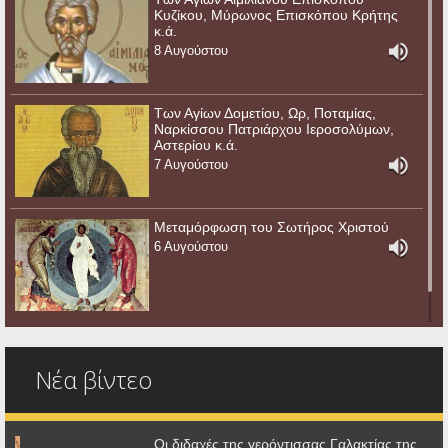
Κυζίκου, Μύρωνος Επισκόπου Κρήτης
κ.ά.
8 Αυγούστου
Των Αγίων Δομετίου, Ωρ, Ποταμίας,
Ναρκίσσου Πατριάρχου Ιεροσολύμων,
Αστερίου κ.ά.
7 Αυγούστου
Μεταμόρφωση του Σωτήρος Χριστού
6 Αυγούστου
Νέα βίντεο
Οι διδαχές της γερόντισσας Γαλακτίας της