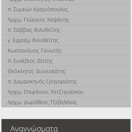
π. Συμεών Κραγιόπουλος
Αρχιμ. Γεώργιος Καψάνης
π. Σάββας Φιλοθεΐτης
γ. Εφραίμ Φιλοθεΐτης
Κωσταντίνος Γανωτής
π. Ευσέβιος Βίττης
Θεόκλητος Διονυσιάτης
π. Δαμασκηνός Γρηγοριάτης
Αρχιμ. Επιφάνιος Χατζηγιάγκου
Αρχιμ. Δωρόθεος Τζεβελέκας
Αναγνώσματα