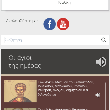
Τσαλίκη
Ακολουθήστε μας
Οι άγιοι
της ημέρας
Των Αγίων Ματθίου του Αποστόλου,
Ιουλιανού, Μαρκιανού, Ιωάννου,
Ιακώβου, Αλεξίου, Δημητρίου κ.ά.
9 Αυγούστου
Των Αγίων Αιμιλιανού Επισκόπου