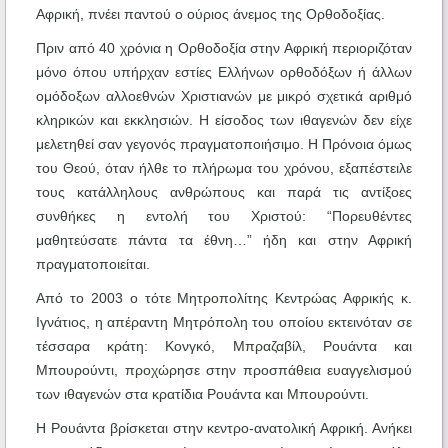
Αφρική, πνέει παντού ο ούριος άνεμος της Ορθοδοξίας.
Πριν από 40 χρόνια η Ορθοδοξία στην Αφρική περιοριζόταν
μόνο όπου υπήρχαν εστίες Ελλήνων ορθοδόξων ή άλλων
ομόδοξων αλλοεθνών Χριστιανών με μικρό σχετικά αριθμό
κληρικών και εκκλησιών. Η είσοδος των ιθαγενών δεν είχε
μελετηθεί σαν γεγονός πραγματοποιήσιμο. Η Πρόνοια όμως
του Θεού, όταν ήλθε το πλήρωμα του χρόνου, εξαπέστειλε
τους κατάλληλους ανθρώπους και παρά τις αντίξοες
συνθήκες η εντολή του Χριστού: “Πορευθέντες
μαθητεύσατε πάντα τα έθνη…” ήδη και στην Αφρική
πραγματοποιείται.
Από το 2003 ο τότε Μητροπολίτης Κεντρώας Αφρικής κ.
Ιγνάτιος, η απέραντη Μητρόπολη του οποίου εκτεινόταν σε
τέσσαρα κράτη: Κονγκό, Μπραζαβίλ, Ρουάντα και
Μπουρούντι, προχώρησε στην προσπάθεια ευαγγελισμού
των ιθαγενών στα κρατίδια Ρουάντα και Μπουρούντι.
Η Ρουάντα βρίσκεται στην κεντρο-ανατολική Αφρική. Ανήκει