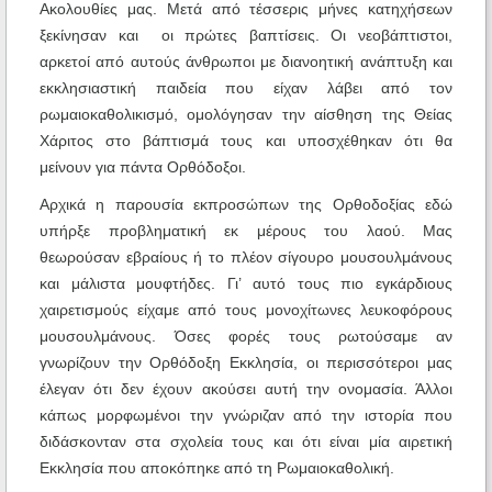
Ακολουθίες μας. Μετά από τέσσερις μήνες κατηχήσεων
ξεκίνησαν και οι πρώτες βαπτίσεις. Οι νεοβάπτιστοι,
αρκετοί από αυτούς άνθρωποι με διανοητική ανάπτυξη και
εκκλησιαστική παιδεία που είχαν λάβει από τον
ρωμαιοκαθολικισμό, ομολόγησαν την αίσθηση της Θείας
Χάριτος στο βάπτισμά τους και υποσχέθηκαν ότι θα
μείνουν για πάντα Ορθόδοξοι.
Αρχικά η παρουσία εκπροσώπων της Ορθοδοξίας εδώ
υπήρξε προβληματική εκ μέρους του λαού. Μας
θεωρούσαν εβραίους ή το πλέον σίγουρο μουσουλμάνους
και μάλιστα μουφτήδες. Γι’ αυτό τους πιο εγκάρδιους
χαιρετισμούς είχαμε από τους μονοχίτωνες λευκοφόρους
μουσουλμάνους. Όσες φορές τους ρωτούσαμε αν
γνωρίζουν την Ορθόδοξη Εκκλησία, οι περισσότεροι μας
έλεγαν ότι δεν έχουν ακούσει αυτή την ονομασία. Άλλοι
κάπως μορφωμένοι την γνώριζαν από την ιστορία που
διδάσκονταν στα σχολεία τους και ότι είναι μία αιρετική
Εκκλησία που αποκόπηκε από τη Ρωμαιοκαθολική.