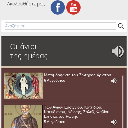
Ακολουθήστε μας
Οι άγιοι
της ημέρας
Μεταμόρφωση του Σωτήρος Χριστού
6 Αυγούστου
Των Αγίων Ευσιγνίου, Καττιδίου,
Καττιδιανού, Νόννης, Σόλεβ, Φαβίου
Επισκόπου Ρώμης
5 Αυγούστου