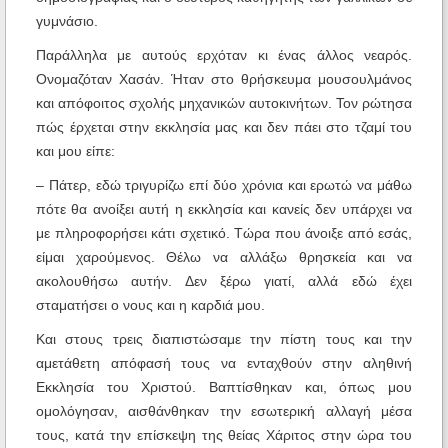
γυμνάσιο.
Παράλληλα με αυτούς ερχόταν κι ένας άλλος νεαρός.
Ονομαζόταν Χασάν. Ήταν στο θρήσκευμα μουσουλμάνος
και απόφοιτος σχολής μηχανικών αυτοκινήτων. Τον ρώτησα
πώς έρχεται στην εκκλησία μας και δεν πάει στο τζαμί του
και μου είπε:
– Πάτερ, εδώ τριγυρίζω επί δύο χρόνια και ερωτώ να μάθω
πότε θα ανοίξει αυτή η εκκλησία και κανείς δεν υπάρχει να
με πληροφορήσει κάτι σχετικό. Τώρα που άνοιξε από εσάς,
είμαι χαρούμενος. Θέλω να αλλάξω θρησκεία και να
ακολουθήσω αυτήν. Δεν ξέρω γιατί, αλλά εδώ έχει
σταματήσει ο νους και η καρδιά μου.
Και στους τρεις διαπιστώσαμε την πίστη τους και την
αμετάθετη απόφασή τους να ενταχθούν στην αληθινή
Εκκλησία του Χριστού. Βαπτίσθηκαν και, όπως μου
ομολόγησαν, αισθάνθηκαν την εσωτερική αλλαγή μέσα
τους, κατά την επίσκεψη της θείας Χάριτος στην ώρα του