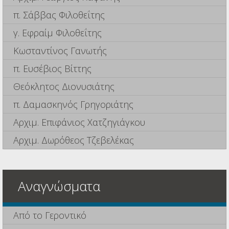
π. Σάββας Φιλοθεΐτης
γ. Εφραίμ Φιλοθεΐτης
Κωσταντίνος Γανωτής
π. Ευσέβιος Βίττης
Θεόκλητος Διονυσιάτης
π. Δαμασκηνός Γρηγοριάτης
Αρχιμ. Επιφάνιος Χατζηγιάγκου
Αρχιμ. Δωρόθεος Τζεβελέκας
Αναγνώσματα
Από το Γεροντικό