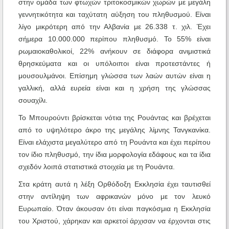
στην ομάδα των φτωχών τριτοκοσμικών χωρών με μεγάλη
γεννητικότητα και ταχύτατη αύξηση του πληθυσμού. Είναι
λίγο μικρότερη από την Αλβανία με 26.338 τ. χιλ. Έχει
σήμερα 10.000.000 περίπου πληθυσμό. Το 55% είναι
ρωμαιοκαθολικοί, 22% ανήκουν σε διάφορα ανιμιστικά
θρησκεύματα και οι υπόλοιποι είναι προτεστάντες ή
μουσουλμάνοι. Επίσημη γλώσσα των λαών αυτών είναι η
γαλλική, αλλά ευρεία είναι και η χρήση της γλώσσας
σουαχίλι.
Το Μπουρούντι βρίσκεται νότια της Ρουάντας και βρέχεται
από το υψηλότερο άκρο της μεγάλης λίμνης Τανγκανίκα.
Είναι ελάχιστα μεγαλύτερο από τη Ρουάντα και έχει περίπου
τον ίδιο πληθυσμό, την ίδια μορφολογία εδάφους και τα ίδια
σχεδόν λοιπά στατιστικά στοιχεία με τη Ρουάντα.
Στα κράτη αυτά η λέξη Ορθόδοξη Εκκλησία έχει ταυτισθεί
στην αντίληψη των αφρικανών μόνο με τον λευκό
Ευρωπαίο. Όταν άκουσαν ότι είναι παγκόσμια η Εκκλησία
του Χριστού, χάρηκαν και αρκετοί άρχισαν να έρχονται στις