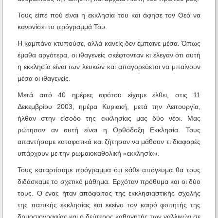
Τους είπε πού είναι η εκκλησία του και άφησε τον Θεό να
κανονίσει το πρόγραμμά Του.
Η καμπάνα κτυπούσε, αλλά κανείς δεν έμπαινε μέσα. Όπως
έμαθα αργότερα, οι ιθαγενείς σκέφτονταν κι έλεγαν ότι αυτή
η εκκλησία είναι των λευκών και απαγορεύεται να μπαίνουν
μέσα οι ιθαγενείς.
Μετά από 40 ημέρες αφότου είχαμε έλθει, στις 11
Δεκεμβρίου 2003, ημέρα Κυριακή, μετά την Λειτουργία,
ήλθαν στην είσοδο της εκκλησίας μας δύο νέοι. Μας
ρώτησαν αν αυτή είναι η Ορθόδοξη Εκκλησία. Τους
απαντήσαμε καταφατικά και ζήτησαν να μάθουν τι διαφορές
υπάρχουν με την ρωμαιοκαθολική «εκκλησία».
Τους καταρτίσαμε πρόγραμμα ότι κάθε απόγευμα θα τους
διδάσκαμε το σχετικό μάθημα. Ερχόταν πρόθυμα και οι δύο
τους. Ο ένας ήταν απόφοιτος της εκκλησιαστικής σχολής
της παπικής εκκλησίας και εκείνο τον καιρό φοιτητής της
δημοσιογραφίας και ο δεύτερος καθηγητής των γαλλικών σε