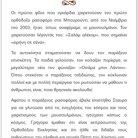
Οι πρώτοι φίλοι που εγκάρδια χαιρετούσαν τον πρώτο
ορθόδοξο ρασοφόρο στο Μπουρούντι, από τον Νοέμβριο
τού 2003, ήταν, όπως αναφέραμε, οι μουσουλμάνοι. Τον
χαιρετούσαν λέγοντάς του: «Σαλάμ αλέκομ», που σημαίνει
«ειρήνη σε σένα».
Τα αυτοκίνητα σταματούσαν να δουν τον παράξενο
επισκέπτη. Τα παιδιά γελούσαν, τον κοίταζαν περίεργα, οι
μεγαλύτεροι νέοι τον φώναζαν: «Οσάμα μπιν Λάντεν».
Όπου στεκόταν ο παράξενος ταξιδιώτης, τον κύκλωναν
πολλοί και με πολλή περιέργεια τον ρωτούσαν να μάθουν τι
άνθρωπος είναι, ποια θρησκεία ακολουθεί.
Αφότου ο παράξενος ρασοφόρος έβαλε επιστήθιο Σταυρό
για να γλυτώσει από τις ενοχλήσεις του κόσμου και τους
χαιρετισμούς των μουσουλμάνων, ησύχασε κάπως ο
κόσμος. Γρήγορα έμαθαν ότι είναι εκπρόσωπος της
Ορθοδόξου Εκκλησίας και ότι ήλθε να διδάξει τους
ανθρώπους την αληθινή και αρχαία Πίστη του Χριστού μας.