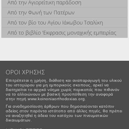
Από την Αγιορείτικη παράδοση
Από την Φωνή των Πατέρων
Από τον βίο του Αγίου Ιάκωβου Τσαλίκη
Από το βιβλίο 'Εκφρασις μοναχικής εμπειρίας
ΟΡΟΙ ΧΡΗΣΗΣ
Επιτρέπεται η χρήση, διάθεση και αναπαραγωγή του υλικού
του ιστοχώρου για μη εμπορικούς σκοπους, αρκεί να
διατηρείται το αρχικό νόημα χωρίς περικοπές που πιθανόν
να το αλλοιώνουν με βασική προϋπόθεση την αναφορά
στην πηγή www.koinoniaorthodoxias.org.
Για αναδημοσίευση άρθρων που δημοσιεύονται κατόπιν
αδείας στον παρόντα ιστότοπο από άλλες πηγές, θα πρέπει
να αναζητηθεί η άδεια του κατόχου των πνευματικών
δικαιωμάτων.