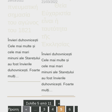
28/03/2022
21/03/2022
Θεία
πνευματική
Εὐχαριστία
σημασία
εἶναι ἡ
του αγώνος
ταυτότητα
του 1821
τῆς
Învieri duhovnicești
Ἐκκλησίας
Cele mai multe și
cele mai mari
Învieri duhovnicești
minuni ale Starețului
Cele mai multe și
au fost învierile
cele mai mari
duhovnicești. Foarte
minuni ale Starețului
mulți…
au fost învierile
duhovnicești. Foarte
mulți…
Σελίδα 5 από 11
«
Πρώτη
«
...
3
4
5
6
7
...
10
...