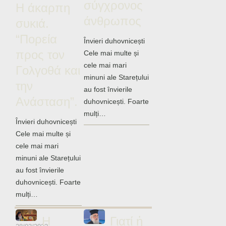
σύγχρονος
Ηχητικά
Η άκαρπη
άνθρωπος
συκιά.
“Πορεία
Învieri duhovnicești
προς τον
Cele mai multe și
cele mai mari
Γολγοθά και
minuni ale Starețului
την
au fost învierile
Ανάσταση”.
duhovnicești. Foarte
mulți…
Învieri duhovnicești
Cele mai multe și
cele mai mari
minuni ale Starețului
au fost învierile
duhovnicești. Foarte
mulți…
Η
Γιατί ἡ