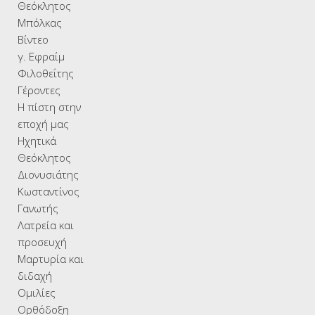
Θεόκλητος
Μπόλκας
Βίντεο
γ. Εφραίμ
Φιλοθεΐτης
Γέροντες
Η πίστη στην
εποχή μας
Ηχητικά
Θεόκλητος
Διονυσιάτης
Κωσταντίνος
Γανωτής
Λατρεία και
προσευχή
Μαρτυρία και
διδαχή
Ομιλίες
Ορθόδοξη