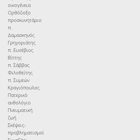
οικογένεια
Ορθόδοξο
προσκυνητάριο
π.
Δαμασκηνός
Γρηγοριάτης
π. Ευσέβιος
Βίττης
π. Σάββας
Φιλοθεΐτης
π. Συμεών
Κραγιόπουλος
Πατερικό
ανθολόγιο
Πνευματική
ζωή
Σκέψεις-
προβληματισμοί