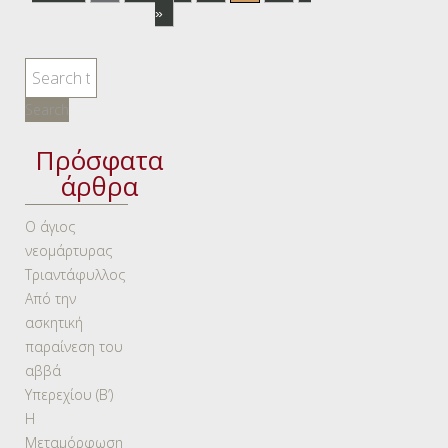
»
Πρόσφατα
άρθρα
Ο άγιος
νεομάρτυρας
Τριαντάφυλλος
Από την
ασκητική
παραίνεση του
αββά
Υπερεχίου (Β’)
Η
Μεταμόρφωση