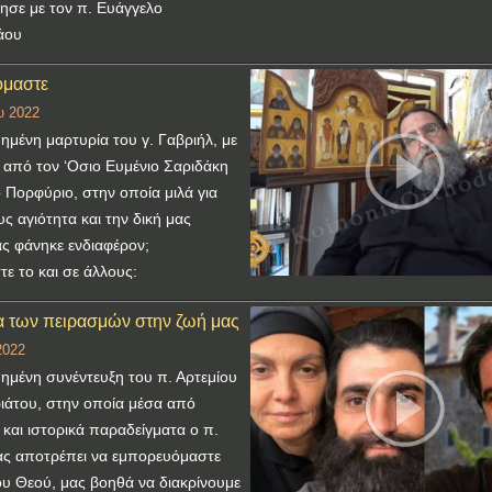
τησε με τον π. Ευάγγελο
άου
μαστε
υ 2022
ημένη μαρτυρία του γ. Γαβριήλ, με
 από τον ‘Οσιο Ευμένιο Σαριδάκη
ο Πορφύριο, στην οποία μιλά για
υς αγιότητα και την δική μας
ς φάνηκε ενδιαφέρον;
ε το και σε άλλους:
 των πειρασμών στην ζωή μας
2022
ημένη συνέντευξη του π. Αρτεμίου
ιάτου, στην οποία μέσα από
 και ιστορικά παραδείγματα ο π.
ας αποτρέπει να εμπορευόμαστε
ου Θεού, μας βοηθά να διακρίνουμε