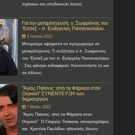
σχέσεων και υποδεικνύει λύσεις.
Για την μεταμόσχευση. γ. Σωφρόνιος του
‘Εσσεξ – π. Ευάγγελος Παπανικολάου.
3 Ιουνίου 2022
Μπορούμε αψήφιστα να προχωρούμε σε
μεταμόσχευση; Τι συζήτησε ο π. Σωφρόνιος
του ‘Εσσεξ με τον π. Ευάγγελο Παπανικολάου
Σας φάνηκε ενδιαφέρον; Κοινοποιήστε το και
σε άλλους:
”Άγιος Παϊσιος: από τα Φάρασα στον
Ουρανό” ΣΥΝΕΝΤΕΥΞΗ των
δημιουργών
7 Μαΐου 2022
”Άγιος Παϊσιος: από τα Φάρασα στον
Ουρανό” Ο Γιώργος Τσιάκκας σεναριογράφος
και Χριστίνα Παυλίδου ηθοποιός δίνουν