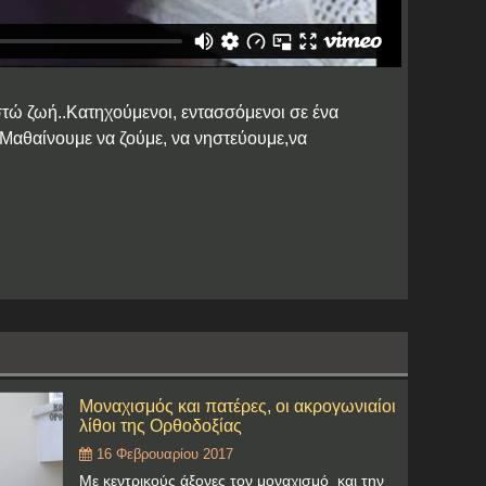
στώ ζωή..Κατηχούμενοι, εντασσόμενοι σε ένα
.. Μαθαίνουμε να ζούμε, να νηστεύουμε,να
Μοναχισμός και πατέρες, οι ακρογωνιαίοι
λίθοι της Ορθοδοξίας
16 Φεβρουαρίου 2017
Με κεντρικούς άξονες τον μοναχισμό και την