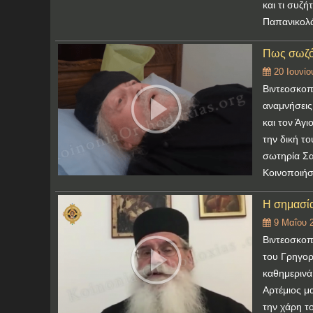
και τι συζή
Παπανικολ
Πως σωζό
20 Ιουνίο
Βιντεοσκοπ
αναμνήσεις
και τον Άγι
την δική το
σωτηρία Σα
Κοινοποιήστ
Η σημασία
9 Μαΐου 
Βιντεοσκοπ
του Γρηγορ
καθημερινά
Αρτέμιος μ
την χάρη τ