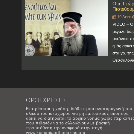
Ο π. Γεώρ
Πιστεύουμ
19 Δεκεμβ
VIDEO – Ο 
μεγάλο δώ
μετάνοια π
εμάς αρκει 
στα γρ. τη
Θεσσαλονί
ΟΡΟΙ ΧΡΗΣΗΣ
Επιτρέπεται η χρήση, διάθεση και αναπαραγωγή του
υλικού του ιστοχώρου για μη εμπορικούς σκοπους,
αρκεί να διατηρείται το αρχικό νόημα χωρίς περικοπέ
που πιθανόν να το αλλοιώνουν με βασική
προϋπόθεση την αναφορά στην πηγή
www.koinoniaorthodoxias.org.