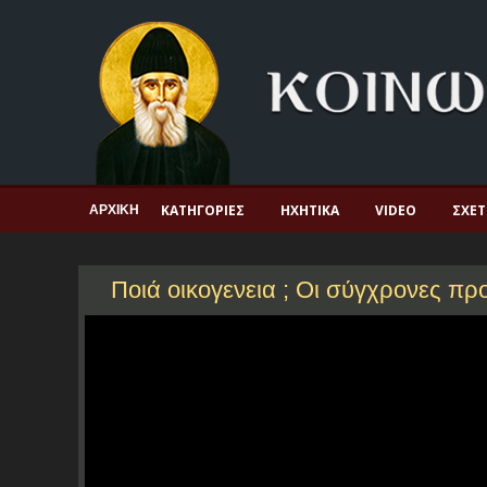
Αρχική
Πνευματική ζωή
Μαρτυρία και διδαχή
Λατρεία και προσευχή
Πατερικό ανθολόγιο
ΚΑΤΗΓΟΡΊΕΣ
ΗΧΗΤΙΚΆ
VIDEO
ΣΧΕΤ
ΑΡΧΙΚΉ
Αγιολόγιο – Εορτολόγιο
Γέροντες
Ποιά οικογενεια ; Οι σύγχρονες πρ
Η πίστη στην εποχή μας
Ορθόδοξη οικογένεια
Ορθόδοξο προσκυνητάριο
Σκέψεις-προβληματισμοί