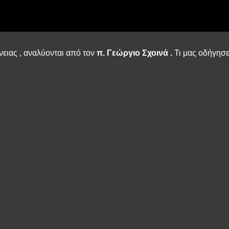
ειας , αναλύονται από τον
π. Γεώργιο Σχοινά .
Τι μας οδήγησε