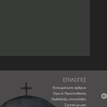
ΕΠΙΛΟΓΕΣ
Ενσωμάτωση άρθρων
Όροι & Προϋποθέσεις
Ορθόδοξες ιστοσελίδες
Σχετικά με μας