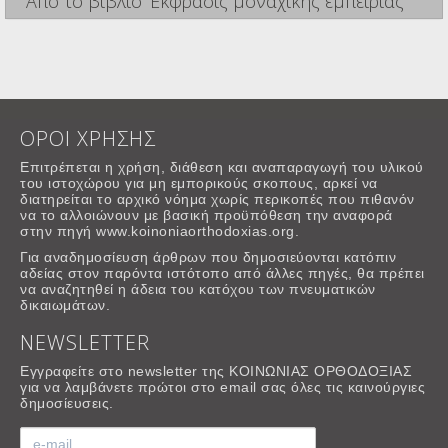
Από το βιβλίο 'Εκφρασις μοναχικής εμπειρίας
ΟΡΟΙ ΧΡΗΣΗΣ
Επιτρέπεται η χρήση, διάθεση και αναπαραγωγή του υλικού
του ιστοχώρου για μη εμπορικούς σκοπους, αρκεί να
διατηρείται το αρχικό νόημα χωρίς περικοπές που πιθανόν
να το αλλοιώνουν με βασική προϋπόθεση την αναφορά
στην πηγή www.koinoniaorthodoxias.org.
Για αναδημοσίευση άρθρων που δημοσιεύονται κατόπιν
αδείας στον παρόντα ιστότοπο από άλλες πηγές, θα πρέπει
να αναζητηθεί η άδεια του κατόχου των πνευματικών
δικαιωμάτων.
NEWSLETTER
Εγγραφείτε στο newsletter της ΚΟΙΝΩΝΙΑΣ ΟΡΘΟΔΟΞΙΑΣ
για να λαμβάνετε πρώτοι στο email σας όλες τις καινούργιες
δημοσίευσεις.