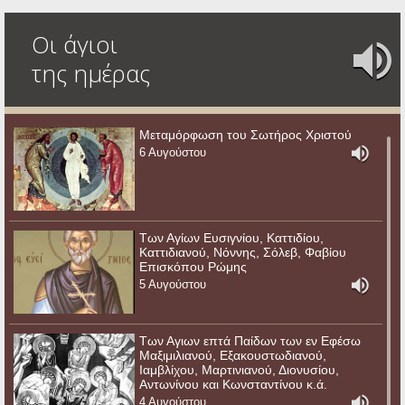
Οι άγιοι
της ημέρας
Μεταμόρφωση του Σωτήρος Χριστού
6 Αυγούστου
Των Αγίων Ευσιγνίου, Καττιδίου,
Καττιδιανού, Νόννης, Σόλεβ, Φαβίου
Επισκόπου Ρώμης
5 Αυγούστου
Των Αγιων επτά Παίδων των εν Εφέσω
Μαξιμιλιανού, Εξακουστωδιανού,
Ιαμβλίχου, Μαρτινιανού, Διονυσίου,
Αντωνίνου και Κωνσταντίνου κ.ά.
4 Αυγούστου