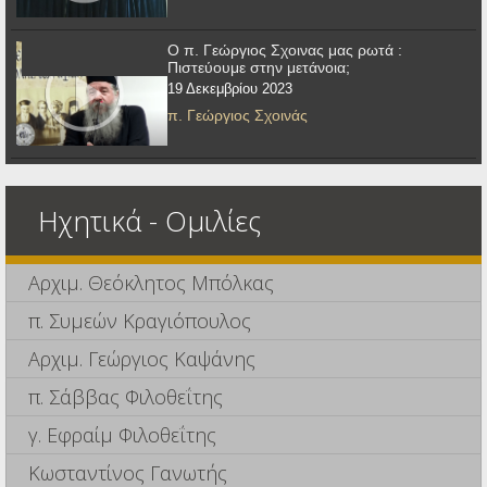
Ο π. Γεώργιος Σχοινας μας ρωτά :
Πιστεύουμε στην μετάνοια;
19 Δεκεμβρίου 2023
π. Γεώργιος Σχοινάς
Ηχητικά - Ομιλίες
Αρχιμ. Θεόκλητος Μπόλκας
π. Συμεών Κραγιόπουλος
Αρχιμ. Γεώργιος Καψάνης
π. Σάββας Φιλοθεΐτης
γ. Εφραίμ Φιλοθεΐτης
Κωσταντίνος Γανωτής