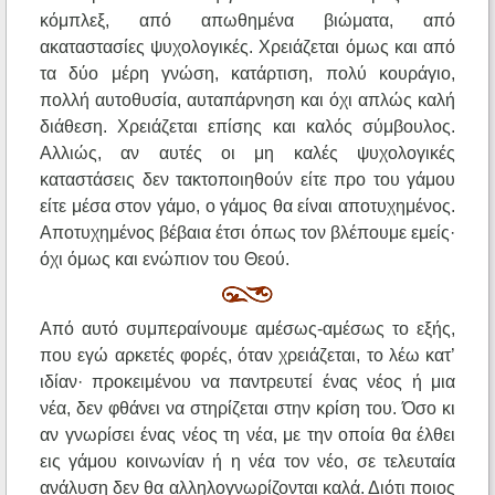
κόμπλεξ, από απωθημένα βιώματα, από
ακαταστασίες ψυχολογικές. Χρειάζεται όμως και από
τα δύο μέρη γνώση, κατάρτιση, πολύ κουράγιο,
πολλή αυτοθυσία, αυταπάρνηση και όχι απλώς καλή
διάθεση. Χρειάζεται επίσης και καλός σύμβουλος.
Αλλιώς, αν αυτές οι μη καλές ψυχολογικές
καταστάσεις δεν τακτοποιηθούν είτε προ του γάμου
είτε μέσα στον γάμο, ο γάμος θα είναι αποτυχημένος.
Αποτυχημένος βέβαια έτσι όπως τον βλέπουμε εμείς·
όχι όμως και ενώπιον του Θεού.
Από αυτό συμπεραίνουμε αμέσως-αμέσως το εξής,
που εγώ αρκετές φορές, όταν χρειάζεται, το λέω κατ’
ιδίαν· προκειμένου να παντρευτεί ένας νέος ή μια
νέα, δεν φθάνει να στηρίζεται στην κρίση του. Όσο κι
αν γνωρίσει ένας νέος τη νέα, με την οποία θα έλθει
εις γάμου κοινωνίαν ή η νέα τον νέο, σε τελευταία
ανάλυση δεν θα αλληλογνωρίζονται καλά. Διότι ποιος