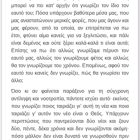
μπορεί να πει κατ’ αρχήν ότι γνωρίζει τον ίδιο τον
εαυτό του; Πόσα υπάρχουν βαθύτερα μέσα μας, που
μας αναστατώνουν μερικές φορές, που μας άγουν και
μας φέρουν, από τα οποία, αν επιτρέπεται να πω
έτσι, φτύνει αίμα κανείς για να ξεγλιτώσει, και πάλι
είναι δεμένος και ούτε ξέρει καλά-καλά τι είναι αυτά;
Επίσης να πω ότι αλλιώς γνωρίζαμε πέρυσι τον
εαυτό μας, αλλιώς τον γνωρίζουμε φέτος και αλλιώς
θα τον γνωρίζουμε του χρόνου. Επομένως, αφού τον
εαυτό του κανείς δεν γνωρίζει, πώς θα γνωρίσει τον
άλλο;
Όσο κι αν φαίνεται παράξενο για τη σύγχρονη
αντίληψη και νοοτροπία, πάντοτε ισχύει αυτό· εκείνος
που γνωρίζει ποιος ταιριάζει γι’ αυτή τη νέα και ποια
ταιριάζει γ’ αυτόν τον νέο είναι ο Θεός. Υπάρχουν
περιπτώσεις που παντρεύονται δύο νέοι και ζουν
δύο, πέντε, δέκα χρόνια και δεν γνωρίζονται ακόμη·
πόσο μάλλον δεν είναι δυνατό να γνωρισθούν πριν