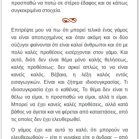
προσπαθώ να πατώ σε στέρεο έδαφος και σε κάπως
συγκεκριμένα στοιχεία.
Επιτρέψτε μου να πω ότι μπορεί τελικά ένας γάμος
να είναι αποτυχημένος και όταν ακόμη και οι δύο
σύζυγοι φαίνονται ότι είναι καλοί άνθρωποι και ότι με
πολύ καλές προθέσεις εισέρχονται στον γάμο. Και
αυτό, διότι δεν είναι θέμα μόνο καλής θελήσεως,
καλής προθέσεως: δεν αρκεί απλώς το να είναι
κανείς καλός. Βέβαια, η λέξη καλός εντός
εισαγωγικών. Είναι και ζήτημα ιδιοσυγκρασίας. Τι
ιδιοσυγκρασία έχει ο καθένας. Το θέμα δεν είναι τι
θέλω να είμαι, τι προσπαθώ να είμαι, αλλά τι είμαι.
Μπορεί να έχει κανείς καλές προθέσεις, αλλά κατά
βάθος να άγεται και να φέρεται από καταστάσεις, από
τις οποίες δεν έχει ελευθερωθεί.
Ο γάμος έχει και αυτό το καλό, ότι μπορούν να
ελευθερωθούν – είτε η γυναίκα είτε ο άνδρας – από