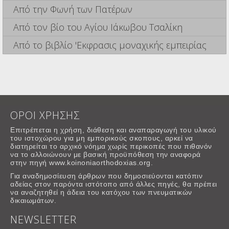
Από την Φωνή των Πατέρων
Από τον βίο του Αγίου Ιάκωβου Τσαλίκη
Από το βιβλίο 'Εκφρασις μοναχικής εμπειρίας
ΟΡΟΙ ΧΡΗΣΗΣ
Επιτρέπεται η χρήση, διάθεση και αναπαραγωγή του υλικού
του ιστοχώρου για μη εμπορικούς σκοπους, αρκεί να
διατηρείται το αρχικό νόημα χωρίς περικοπές που πιθανόν
να το αλλοιώνουν με βασική προϋπόθεση την αναφορά
στην πηγή www.koinoniaorthodoxias.org.
Για αναδημοσίευση άρθρων που δημοσιεύονται κατόπιν
αδείας στον παρόντα ιστότοπο από άλλες πηγές, θα πρέπει
να αναζητηθεί η άδεια του κατόχου των πνευματικών
δικαιωμάτων.
NEWSLETTER