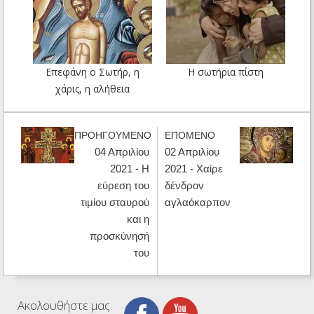
Επεφάνη ο Σωτήρ, η
Η σωτήρια πίστη
χάρις, η αλήθεια
ΠΡΟΗΓΟΥΜΕΝΟ
ΕΠΟΜΕΝΟ
04 Απριλίου
02 Απριλίου
2021 - Η
2021 - Χαίρε
εύρεση του
δένδρον
τιμίου σταυρού
αγλαόκαρπον
και η
προσκύνησή
του
Ακολουθήστε μας