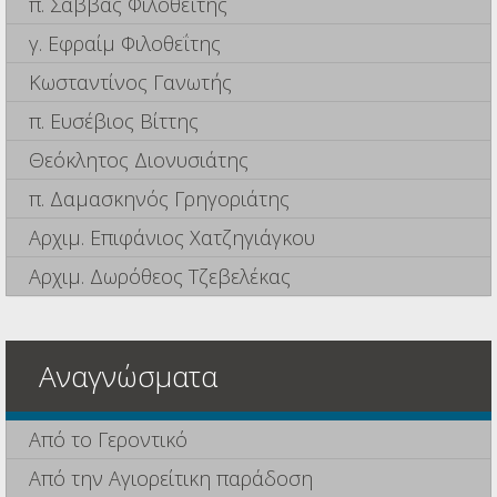
π. Σάββας Φιλοθεΐτης
γ. Εφραίμ Φιλοθεΐτης
Κωσταντίνος Γανωτής
π. Ευσέβιος Βίττης
Θεόκλητος Διονυσιάτης
π. Δαμασκηνός Γρηγοριάτης
Αρχιμ. Επιφάνιος Χατζηγιάγκου
Αρχιμ. Δωρόθεος Τζεβελέκας
Αναγνώσματα
Από το Γεροντικό
Από την Αγιορείτικη παράδοση