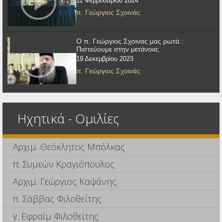
11 Φεβρουαρίου 2024
π. Γεώργιος Σχοινάς
Ο π. Γεώργιος Σχοινας μας ρωτά :
Πιστεύουμε στην μετάνοια;
19 Δεκεμβρίου 2023
π. Γεώργιος Σχοινάς
Ηχητικά - Ομιλίες
Αρχιμ. Θεόκλητος Μπόλκας
π. Συμεών Κραγιόπουλος
Αρχιμ. Γεώργιος Καψάνης
π. Σάββας Φιλοθεΐτης
γ. Εφραίμ Φιλοθεΐτης