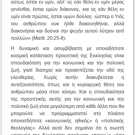
ούτως έσται εν υμίν, αλλ’ ος εάν θέλη εν υμίν μέγας
γενέσθαι, έσται υμών διάκονος, και ος εάν θέλη εν
υμίν είναι πρώτος, έσται υμών δούλος· ώσπερ ο Υιός
του ανθρώπου ουκ ήλθε διακονηθήναι, αλλά
διακονήσαι και δούναι την ψυχήν αυτού λύτρον αντί
πολλών» (Ματθ. 20:25-8).
Η δυναμική και ασυμβίβαστη με οποιαδήποτε
κοσμική κατάσταση προοπτική της Εκκλησίας είναι
σπουδαιότατη για την κοινωνική και την πολιτική
ζωή, γιατί διατηρεί και προασπίζεται την οδό της
ελευθερίας. Χωρίς αυτήν διακυβεύεται η
αυτεξουσιότητα, όπως και η κυριαρχική θέση του
ανθρώπου μέσα στον κόσμο. Και η σπουδαιότητα
της προοπτικής αυτής για την κοινωνική και την
πολιτική ζωή είναι μεγαλύτερη από κάθε άλλη που θα
μπορούσε να προγραμματιστεί στο πλαίσιο
οποιασδήποτε «κοινωνικής ηθικής» ή «πολιτικής
θεολογίας». Αλλά αυτό δεν σημαίνει ότι η σωστή