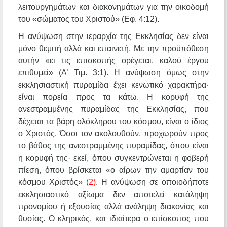
λειτουργημάτων και διακονημάτων για την οικοδομή
του «σώματος του Χριστού» (Εφ. 4:12).
Η ανύψωση στην ιεραρχία της Εκκλησίας δεν είναι
μόνο θεμιτή αλλά και επαινετή. Με την προϋπόθεση
αυτήν «ει τις επισκοπής ορέγεται, καλού έργου
επιθυμεί» (Α’ Τιμ. 3:1). Η ανύψωση όμως στην
εκκλησιαστική πυραμίδα έχει κενωτικό χαρακτήρα·
είναι πορεία προς τα κάτω. Η κορυφή της
ανεστραμμένης πυραμίδας της Εκκλησίας, που
δέχεται τα βάρη ολόκληρου του κόσμου, είναι ο ίδιος
ο Χριστός. Όσοι τον ακολουθούν, προχωρούν προς
το βάθος της ανεστραμμένης πυραμίδας, όπου είναι
η κορυφή της· εκεί, όπου συγκεντρώνεται η φοβερή
πίεση, όπου βρίσκεται «ο αίρων την αμαρτίαν του
κόσμου Χριστός»
(2)
. Η ανύψωση σε οποιοδήποτε
εκκλησιαστικό αξίωμα δεν αποτελεί κατάληψη
προνομίου ή εξουσίας αλλά ανάληψη διακονίας και
θυσίας. Ο κληρικός, και ιδιαίτερα ο επίσκοπος που