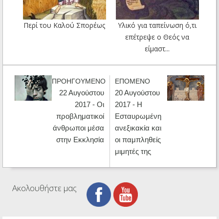
Περί του Καλού Σπορέως
Υλικό για ταπείνωση ό,τι
επέτρεψε ο Θεός να
είμαστ...
ΠΡΟΗΓΟΥΜΕΝΟ
ΕΠΟΜΕΝΟ
22 Αυγούστου
20 Αυγούστου
2017 - Οι
2017 - Η
προβληματικοί
Εσταυρωμένη
άνθρωποι μέσα
ανεξικακία και
στην Εκκλησία
οι παμπληθείς
μιμητές της
Ακολουθήστε μας