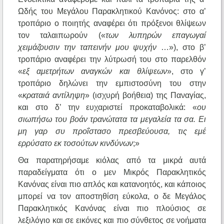
Ωδής του Μεγάλου Παρακλητικού Κανόνος: στο α’
τροπάριο ο ποιητής αναφέρει ότι πρόξενοι θλίψεων
τον ταλαιπωρούν («
των λυπηρών επαγωγαί
χειμάζουσιν την ταπεινήν μου ψυχήν
…»), στο β’
τροπάριο αναφέρει την λύτρωσή του στο παρελθόν
«
εξ αμετρήτων αναγκών και θλίψεων
», στο γ’
τροπάριο δηλώνει την εμπιστοσύνη του στην
«
κραταιά αντίληψη
» (ισχυρή βοήθεια) της Παναγίας,
και στο δ’ την ευχαριστεί προκαταβολικά: «
ου
σιωπήσω του βοάν τρανώτατα τα μεγαλεία τα σα. Ει
μη γαρ συ προΐστασο πρεσβεύουσα, τις εμέ
ερρύσατο εκ τοσούτων κινδύνων
;»
Θα παρατηρήσαμε κιόλας από τα μικρά αυτά
παραδείγματα ότι ο μεν Μικρός Παρακλητικός
Κανόνας είναι πιο απλός και κατανοητός, και κάποιος
μπορεί να τον αποστηθίση εύκολα, ο δε Μεγάλος
Παρακλητικός Κανόνας είναι πιο πλούσιος σε
λεξιλόγιο και σε εικόνες και πιο σύνθετος σε νοήματα