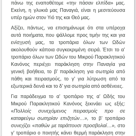
πάνω της εναποθέτομε «την πάσαν ελπίδα» μας.
Εκείνη, η γλυκιά μας Παναγιά, είναι η μεσιτεύουσα
υπέρ ημών στον Υιό της και Θεό μας.
Αξίζει, πάντως, να επισημάνωμε ότι στα υπέροχα
αυτά ποιήματα, που ψάλλομε προς τιμήν της και για
ενίσχυσή μας, τα τροπάρια όλων των Ωδών
ακολουθούν κάποια συγκεκριμένη σειρά. Έτσι το α’
τροπάριο όλων των Ωδών του Μικρού Παρακλητικού
Κανόνος περιέχει παράκληση στην Παναγία για
γενική βοήθεια, το β’ παράκληση για σωτηρία από
πάθη και πειρασμούς, το γ’ για λύτρωση από τα
εξωτερικά δεινά και το δ’ για σωτηρία από ασθένειες.
Για παράδειγμα το α’ τροπάριο της α’ Ωδής του
Μικρού Παρακλητικού Κανόνος ξεκινάει ως εξής:
«
Πολλοίς συνεχόμενος πειρασμοίς προ σε
καταφεύγω σωτηρίαν επιζητών…»,
το β’ τροπάριο
συνεχίζει «
παθών με ταράττουσι προσβολαί…»,
στο
γ’ τροπάριο ο ποιητής κάνει θερμή παράκληση στην