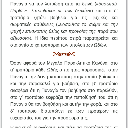
Παναγία να τον λυτρώση από τα δεινά («
δυσωπώ,
Παρθένε, λυτρωθήναι με των δεινών
») και στο δ’
τροπάριο ζητάει βοήθεια για τις ψυχικές και
σωματικές ασθένειες («
νοσούντα το σώμα και την
ψυχήν επισκοπής θείας και προνοίας της παρά σου
αξίωσον
»). Η ίδια περίπου σειρά παρατηρείται και
στα αντίστοιχα τροπάρια των υπολοίπων Ωδών.
Όσον αφορά τον Μεγάλο Παρακλητικό Κανόνα, στο
α’ τροπάριο κάθε Ωδής ο ποιητής παρουσιάζει στην
Παναγία την δεινή κατάσταση στην οποία βρίσκεται
και την παρακαλεί για βοήθεια, στο β’ τροπάριο
αναφέρει ότι η Παναγία τον βοήθησε στο παρελθόν,
στο γ’ τροπάριο εκφράζει την πεποίθησή του ότι η
Παναγία θα τον βοηθήση και αυτήν την φορά, και στο
δ’ τροπάριο διατυπώνει εκ των προτέρων τις
ευχαριστίες του για την προσφορά της.
Ενδεικτικά αναφέρομε και πάλι τα τροπάρια της α’