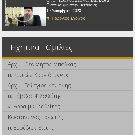
Πιστεύουμε στην μετάνοια;
19 Δεκεμβρίου 2023
π. Γεώργιος Σχοινάς
Ηχητικά - Ομιλίες
Αρχιμ. Θεόκλητος Μπόλκας
π. Συμεών Κραγιόπουλος
Αρχιμ. Γεώργιος Καψάνης
π. Σάββας Φιλοθεΐτης
γ. Εφραίμ Φιλοθεΐτης
Κωσταντίνος Γανωτής
π. Ευσέβιος Βίττης