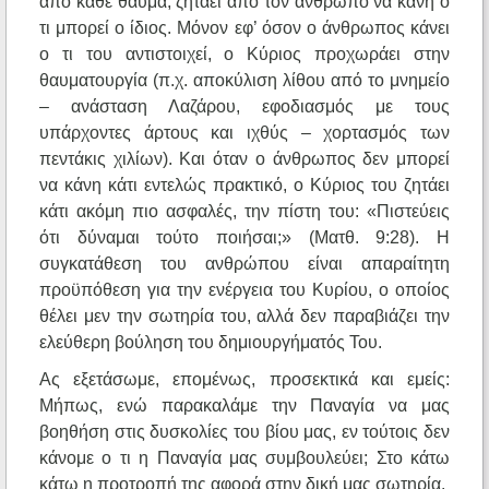
από κάθε θαύμα, ζητάει από τον άνθρωπο να κάνη ο
τι μπορεί ο ίδιος. Μόνον εφ’ όσον ο άνθρωπος κάνει
ο τι του αντιστοιχεί, ο Κύριος προχωράει στην
θαυματουργία (π.χ. αποκύλιση λίθου από το μνημείο
– ανάσταση Λαζάρου, εφοδιασμός με τους
υπάρχοντες άρτους και ιχθύς – χορτασμός των
πεντάκις χιλίων). Και όταν ο άνθρωπος δεν μπορεί
να κάνη κάτι εντελώς πρακτικό, ο Κύριος του ζητάει
κάτι ακόμη πιο ασφαλές, την πίστη του: «Πιστεύεις
ότι δύναμαι τούτο ποιήσαι;» (Ματθ. 9:28). Η
συγκατάθεση του ανθρώπου είναι απαραίτητη
προϋπόθεση για την ενέργεια του Κυρίου, ο οποίος
θέλει μεν την σωτηρία του, αλλά δεν παραβιάζει την
ελεύθερη βούληση του δημιουργήματός Του.
Ας εξετάσωμε, επομένως, προσεκτικά και εμείς:
Μήπως, ενώ παρακαλάμε την Παναγία να μας
βοηθήση στις δυσκολίες του βίου μας, εν τούτοις δεν
κάνομε ο τι η Παναγία μας συμβουλεύει; Στο κάτω
κάτω η προτροπή της αφορά στην δική μας σωτηρία.