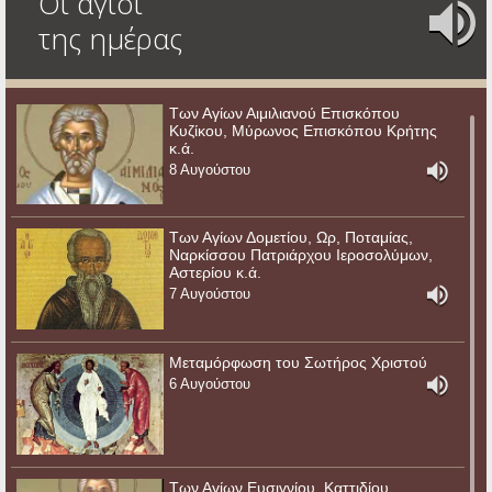
Οι άγιοι
της ημέρας
Των Αγίων Αιμιλιανού Επισκόπου
Κυζίκου, Μύρωνος Επισκόπου Κρήτης
κ.ά.
8 Αυγούστου
Των Αγίων Δομετίου, Ωρ, Ποταμίας,
Ναρκίσσου Πατριάρχου Ιεροσολύμων,
Αστερίου κ.ά.
7 Αυγούστου
Μεταμόρφωση του Σωτήρος Χριστού
6 Αυγούστου
Των Αγίων Ευσιγνίου, Καττιδίου,