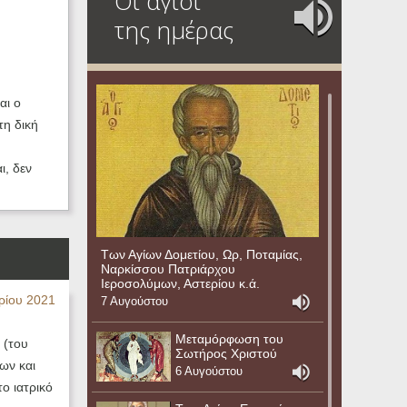
Οι άγιοι
της ημέρας
αι ο
τη δική
ι, δεν
Των Αγίων Δομετίου, Ωρ, Ποταμίας,
Ναρκίσσου Πατριάρχου
Ιεροσολύμων, Αστερίου κ.ά.
ρίου 2021
7 Αυγούστου
Μεταμόρφωση του
 (του
Σωτήρος Χριστού
ων και
6 Αυγούστου
ο ιατρικό