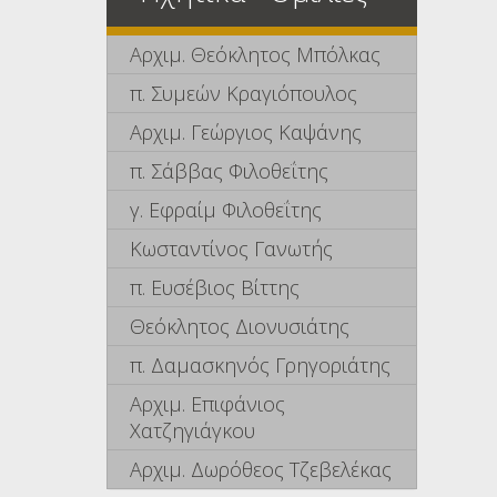
Αρχιμ. Θεόκλητος Μπόλκας
π. Συμεών Κραγιόπουλος
Αρχιμ. Γεώργιος Καψάνης
π. Σάββας Φιλοθεΐτης
γ. Εφραίμ Φιλοθεΐτης
Κωσταντίνος Γανωτής
π. Ευσέβιος Βίττης
Θεόκλητος Διονυσιάτης
π. Δαμασκηνός Γρηγοριάτης
Αρχιμ. Επιφάνιος
Χατζηγιάγκου
Αρχιμ. Δωρόθεος Τζεβελέκας