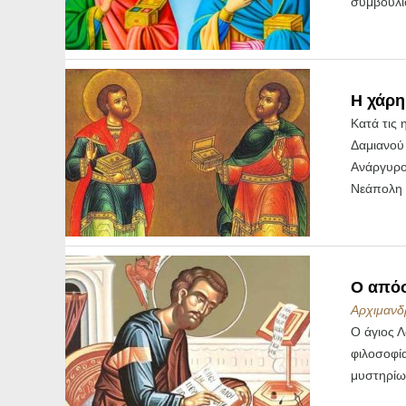
συμβούλι
Η χάρη
Κατά τις
Δαμιανού 
Ανάργυρο
Νεάπολη 
Ο απόσ
Αρχιμανδρ
Ο άγιος Λ
φιλοσοφία
μυστηρίων