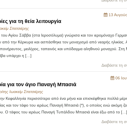
Διαβάστε τη σ
13 Αυγούσ
ες για τη θεία λειτουργία
ακείμ Σπετσιέρης
 του Αγίου Σάββα (στα Ιεροσόλυμα) γνώρισα και τον ιερομόναχο Γερμα
ν από την Κέρκυρα και ασπάσθηκε τον μοναχισμό από νεαρής ηλικίας. 
πονήρευτος, μειλίχιος, ταπεινός και υπόδειγμα αληθινού μοναχού. Στη
ββα υπάρχει η […]
Διαβάστε τη σ
06 Ιου
ία για τον άγιο Παναγή Μπασιά
ίτης Ιωακείμ Σπετσιέρης
την Κεφαλληνία περισσότερο από ένα μήνα και επισκέφθηκα πολλά μέρ
ας και τον τάφο του ιερέως Παναγή Μπασιά (*), ο οποίος ενώ ακόμη ζο
ου. Ο τάφος του ιερέως Παναγή Τυπάλδου Μπασιά είναι έξω από το […
Διαβάστε τη σ