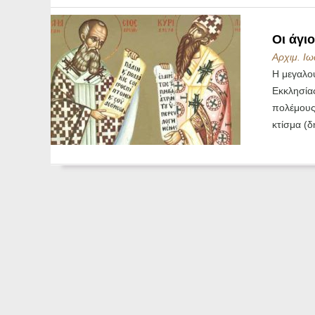
Οι άγι
Αρχιμ. Ιω
Η μεγαλο
Εκκλησία
πολέμους,
κτίσμα (δ