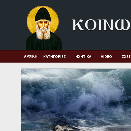
Αρχική
Πνευματική ζωή
Μαρτυρία και διδαχή
Λατρεία και προσευχή
Πατερικό ανθολόγιο
ΚΑΤΗΓΟΡΊΕΣ
ΗΧΗΤΙΚΆ
VIDEO
ΣΧΕΤ
ΑΡΧΙΚΉ
Αγιολόγιο – Εορτολόγιο
Γέροντες
Η πίστη στην εποχή μας
Ορθόδοξη οικογένεια
Ορθόδοξο προσκυνητάριο
Σκέψεις-προβληματισμοί