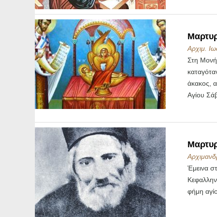
Μαρτυρί
Αρχιμ. Ιω
Στη Μονή
καταγότα
άκακος, α
Αγίου Σά
Μαρτυρ
Αρχιμανδρ
Έμεινα σ
Κεφαλληνί
φήμη αγί