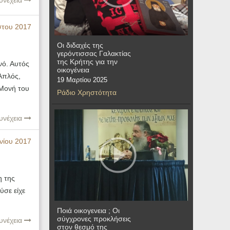
υνέχεια
του 2017
Οι διδαχές της
γερόντισσας Γαλακτίας
της Κρήτης για την
νό. Αυτός
οικογένεια
Απλός,
19 Μαρτίου 2025
 Μονή του
Ράδιο Χρηστότητα
υνέχεια
νίου 2017
η της
ύσε είχε
]
Ποιά οικογενεια ; Οι
σύγχρονες προκλήσεις
υνέχεια
στον θεσμό της