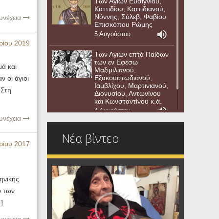
Των Αγίων Ευσιγνίου,
Καττιδίου, Καττιδιανού,
Νόννης, Σόλεβ, Φαβίου
υνέχεια
Επισκόπου Ρώμης
5 Αυγούστου
ρίου 2019
Των Αγιων επτά Παίδων
των εν Εφέσω
ά και
Μαξιμιλιανού,
Εξακουστωδιανού,
 οι άγιοι
Ιαμβλίχου, Μαρτινιανού,
 Στη
Διονυσίου, Αντωνίνου
και Κωνσταντίνου κ.ά.
4 Αυγούστου
υνέχεια
Νέα βίντεο
ίου 2017
ηνικής
ό των
]