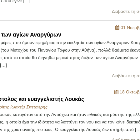
ο που έγινε […]
Διαβάστε τη σ
01 Νοεμβ
 των αγίων Αναργύρων
 ημέρες που ήμουν εφημέριος στην εκκλησία των αγίων Αναργύρων Κοσμ
(του Μετοχίου του Παναγίου Τάφου στην Αθήνα), πολλά θαύματα έκαναν
ι, από τα οποία θα διηγηθώ μερικά προς δόξαν των αγίων Αναργύρων.
[…]
Διαβάστε τη σ
18 Οκτωβρ
τολος και ευαγγελιστής Λουκάς
ίτης Ιωακείμ Σπετσιέρης
ουκάς καταγόταν από την Αντιόχεια και ήταν εθνικός και μύστης της ελλ
ς, η οποία έχει την ιδιότητα να λεπτύνει τον νου και να τον κάνει δεκτικ
 της χριστιανικής πίστεως. Ο ευαγγελιστής Λουκάς δεν υπήρξε από […