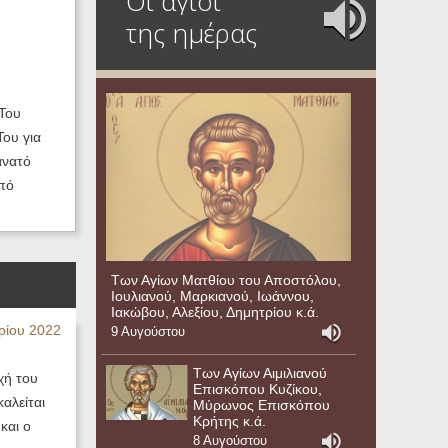
Οι άγιοι
της ημέρας
 Του
Του για
άνατό
από
Των Αγίων Ματθίου του Αποστόλου,
Ιουλιανού, Μαρκιανού, Ιωάννου,
Ιακώβου, Αλεξίου, Δημητρίου κ.ά.
ρίου 2022
9 Αυγούστου
Των Αγίων Αιμιλιανού
χή του
Επισκόπου Κυζίκου,
αλείται
Μύρωνος Επισκόπου
Κρήτης κ.ά.
και ο
8 Αυγούστου