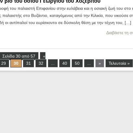
ν βίο του οσίου Γεωργίου του Χοζεβίτου
οφή του παλαιστή Επιφανίου στην ευλάβεια και η οσιακή ζωή του στο 
 παλαιστής στο Βυζάντιο, καταγόμενος από την Κιλικία, που νικούσε σ
δή οι αντίπαλοί του ευρίσκοντο σε δύσκολη θέση με την τέχνη του, […]
Διαβάστε τη σ
Σελίδα 30 από 57
«
29
30
31
32
...
40
50
...
»
Τελευταία »