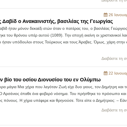
Διαβάστε τη σ
26 Ιανουα
ς Δαβίδ ο Ανακαινιστής, βασιλέας της Γεωργίας
αβίδ ήταν μόνον δεκαέξι ετών όταν ο πατέρας του, ο βασιλέας Γεώργιος
κε του θρόνου υπέρ αυτού (1089). Την εποχή εκείνη οι χριστιανικοί λα
 ήσαν υπόδουλοι στους Τούρκους και τους Άραβες. Όμως, χάρη στην 
Διαβάστε τη σ
22 Ιανουα
ν βίο του οσίου Διονυσίου του εν Ολύμπω
ρα μάγια Μια χήρα που λεγόταν Ζωή είχε δυο γιους, τον Δημήτρη και τ
 Ο Αρσένιος έπαθε ένα φοβερό νόσημα. Του πρήσθηκε το πρόσωπο και 
 πόνους. Η χήρα υπέφερε και θρηνούσε. Τότε είπε ο Δημήτριος: – Εάν
Διαβάστε τη σ