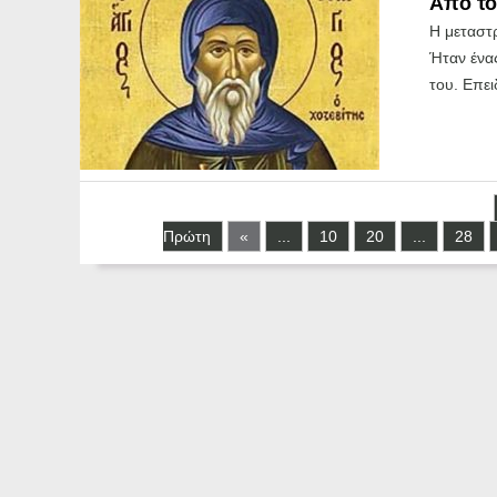
Από το
Η μεταστρ
Ήταν ένας
του. Επει
Πρώτη
«
...
10
20
...
28