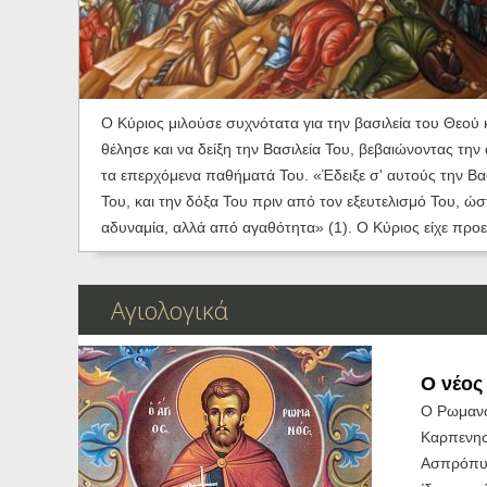
Ηχητικά
Ο Κύριος μιλούσε συχνότατα για την βασιλεία του Θεού 
θέλησε και να δείξη την Βασιλεία Του, βεβαιώνοντας τη
τα επερχόμενα παθήματά Του. «Έδειξε σ' αυτούς την Βα
Του, και την δόξα Του πριν από τον εξευτελισμό Του, 
αδυναμία, αλλά από αγαθότητα» (1). Ο Κύριος είχε προεί
Αγιολογικά
O νέος
Ο Ρωμανό
Καρπενησ
Ασπρόπυργ