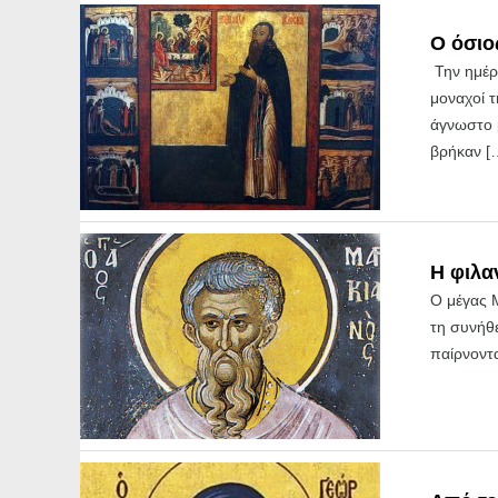
Ο όσιο
Την ημέρα
μοναχοί 
άγνωστο μ
βρήκαν [
Η φιλα
Ο μέγας Μ
τη συνήθε
παίρνοντα