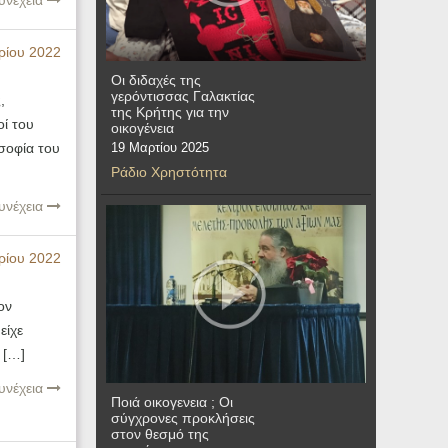
υνέχεια
ρίου 2022
Οι διδαχές της
γερόντισσας Γαλακτίας
,
της Κρήτης για την
οί του
οικογένεια
σοφία του
19 Μαρτίου 2025
Ράδιο Χρηστότητα
υνέχεια
ρίου 2022
ον
είχε
 […]
υνέχεια
Ποιά οικογενεια ; Οι
σύγχρονες προκλήσεις
στον θεσμό της