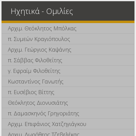
Ηχητικά - Ομιλίες
Αρχιμ. Θεόκλητος Μπόλκας
π. Συμεών Κραγιόπουλος
Αρχιμ. Γεώργιος Καψάνης
π. Σάββας Φιλοθεΐτης
γ. Εφραίμ Φιλοθεΐτης
Κωσταντίνος Γανωτής
π. Ευσέβιος Βίττης
Θεόκλητος Διονυσιάτης
π. Δαμασκηνός Γρηγοριάτης
Αρχιμ. Επιφάνιος Χατζηγιάγκου
Αρχιμ. Δωρόθεος Τζεβελέκας